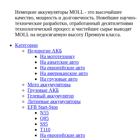
Немецкие аккумуляторы MOLL - это высочайшее
качество, мощность и долговечность. Новейшие научно-
технические разработки, отработанный десятилетиями
технологический процесс и чистейшее сырье выводят
MOLL на недосягаемую высоту Премиум класса.
Категории
Недорогие АКБ
На мототехнику
На азиатские авто
На европейские авто
На американские авто
На грузовые авто
Мото аккумуляторы
Грузовые АКБ
Гелевый аккумулятор
Литиевые аккумуляторы
EFB Start-Stop
N55
Q85
S95
T110
На европейские авто