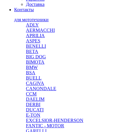
Доставка
Контакты
для мототехники
ADLY
AERMACCHI
APRILIA
ASPES
BENELLI
BETA
BIG DOG
BIMOTA
BMW
BSA
BUELL
CAGIVA
CANONDALE
CCM
DAELIM
DERBI
DUCATI
E-TON
EXCELSIOR-HENDERSON
FANTIC - MOTOR
GARELLI