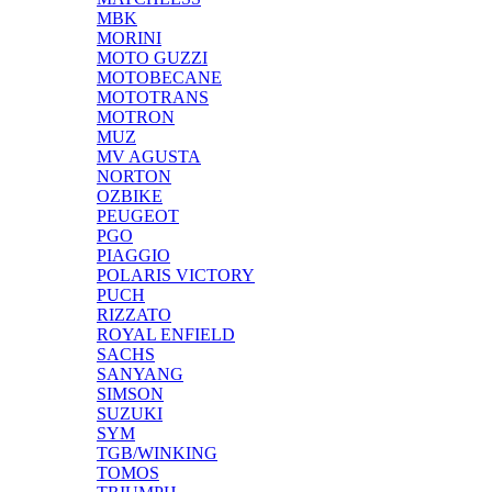
MBK
MORINI
MOTO GUZZI
MOTOBECANE
MOTOTRANS
MOTRON
MUZ
MV AGUSTA
NORTON
OZBIKE
PEUGEOT
PGO
PIAGGIO
POLARIS VICTORY
PUCH
RIZZATO
ROYAL ENFIELD
SACHS
SANYANG
SIMSON
SUZUKI
SYM
TGB/WINKING
TOMOS