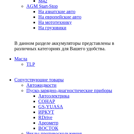
M42
AGM Start-Stop
На азиатские авто
На европейские авто
На мототехнику
На грузовики
В данном разделе аккумуляторы представлены в
различных категориях для Вашего удобства.
Масла
TLP
Сопутствующие товары
Автожидкости
Пуско-зарядно-диагностические приборы
Автоэлектрика
СОНАР
GS-YUASA
ИРКУТ
RDrive
Ареометр
ВОСТОК
Чехлы противоскольжения