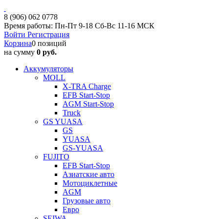
8 (906) 062 0778
Время работы: Пн-Пт 9-18 Сб-Вс 11-16 МСК
Войти
Регистрация
Корзина
0 позиций
на сумму
0 руб.
Аккумуляторы
MOLL
X-TRA Charge
EFB Start-Stop
AGM Start-Stop
Truck
GS YUASA
GS
YUASA
GS-YUASA
FUJITO
EFB Start-Stop
Азиатские авто
Мотоциклетные
AGM
Грузовые авто
Евро
SEIWA