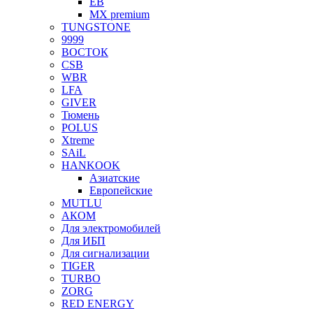
EB
MX premium
TUNGSTONE
9999
ВОСТОК
CSB
WBR
LFA
GIVER
Тюмень
POLUS
Xtreme
SAiL
HANKOOK
Азиатские
Европейские
MUTLU
АКОМ
Для электромобилей
Для ИБП
Для сигнализации
TIGER
TURBO
ZORG
RED ENERGY