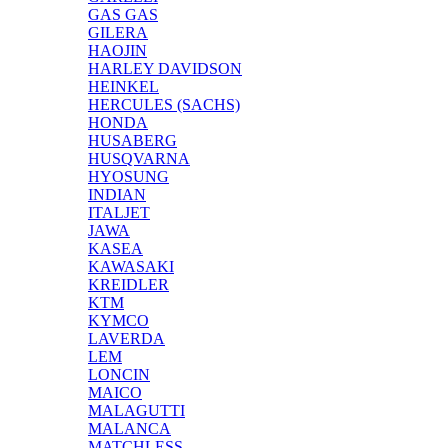
GAS GAS
GILERA
HAOJIN
HARLEY DAVIDSON
HEINKEL
HERCULES (SACHS)
HONDA
HUSABERG
HUSQVARNA
HYOSUNG
INDIAN
ITALJET
JAWA
KASEA
KAWASAKI
KREIDLER
KTM
KYMCO
LAVERDA
LEM
LONCIN
MAICO
MALAGUTTI
MALANCA
MATCHLESS