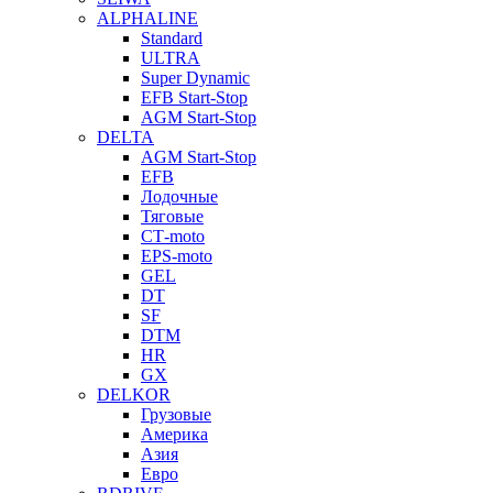
ALPHALINE
Standard
ULTRA
Super Dynamic
EFB Start-Stop
AGM Start-Stop
DELTA
AGM Start-Stop
EFB
Лодочные
Тяговые
СТ-moto
EPS-moto
GEL
DT
SF
DTM
HR
GX
DELKOR
Грузовые
Америка
Азия
Евро