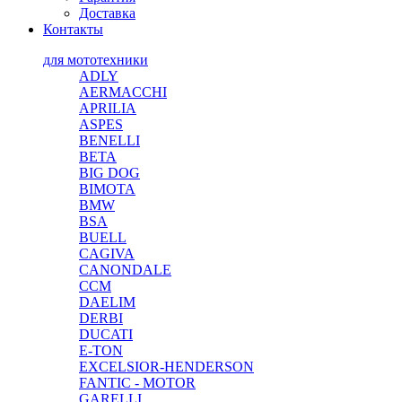
Доставка
Контакты
для мототехники
ADLY
AERMACCHI
APRILIA
ASPES
BENELLI
BETA
BIG DOG
BIMOTA
BMW
BSA
BUELL
CAGIVA
CANONDALE
CCM
DAELIM
DERBI
DUCATI
E-TON
EXCELSIOR-HENDERSON
FANTIC - MOTOR
GARELLI