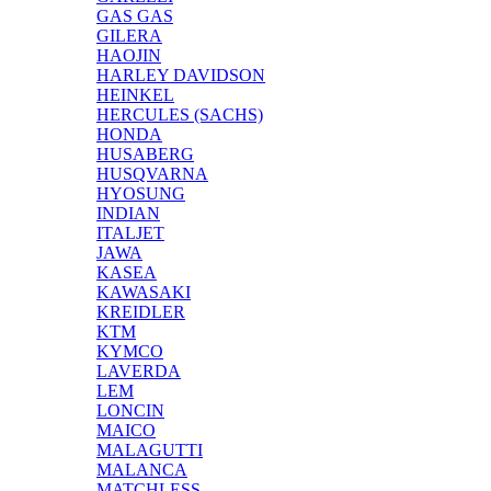
GAS GAS
GILERA
HAOJIN
HARLEY DAVIDSON
HEINKEL
HERCULES (SACHS)
HONDA
HUSABERG
HUSQVARNA
HYOSUNG
INDIAN
ITALJET
JAWA
KASEA
KAWASAKI
KREIDLER
KTM
KYMCO
LAVERDA
LEM
LONCIN
MAICO
MALAGUTTI
MALANCA
MATCHLESS