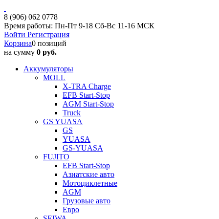
8 (906) 062 0778
Время работы: Пн-Пт 9-18 Сб-Вс 11-16 МСК
Войти
Регистрация
Корзина
0 позиций
на сумму
0 руб.
Аккумуляторы
MOLL
X-TRA Charge
EFB Start-Stop
AGM Start-Stop
Truck
GS YUASA
GS
YUASA
GS-YUASA
FUJITO
EFB Start-Stop
Азиатские авто
Мотоциклетные
AGM
Грузовые авто
Евро
SEIWA