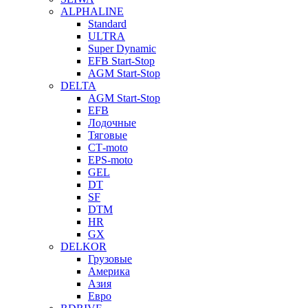
ALPHALINE
Standard
ULTRA
Super Dynamic
EFB Start-Stop
AGM Start-Stop
DELTA
AGM Start-Stop
EFB
Лодочные
Тяговые
СТ-moto
EPS-moto
GEL
DT
SF
DTM
HR
GX
DELKOR
Грузовые
Америка
Азия
Евро