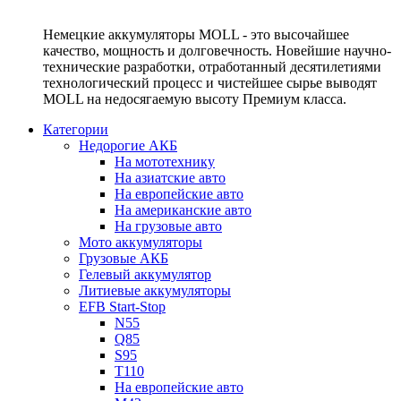
Немецкие аккумуляторы MOLL - это высочайшее
качество, мощность и долговечность. Новейшие научно-
технические разработки, отработанный десятилетиями
технологический процесс и чистейшее сырье выводят
MOLL на недосягаемую высоту Премиум класса.
Категории
Недорогие АКБ
На мототехнику
На азиатские авто
На европейские авто
На американские авто
На грузовые авто
Мото аккумуляторы
Грузовые АКБ
Гелевый аккумулятор
Литиевые аккумуляторы
EFB Start-Stop
N55
Q85
S95
T110
На европейские авто