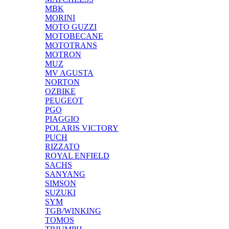
MBK
MORINI
MOTO GUZZI
MOTOBECANE
MOTOTRANS
MOTRON
MUZ
MV AGUSTA
NORTON
OZBIKE
PEUGEOT
PGO
PIAGGIO
POLARIS VICTORY
PUCH
RIZZATO
ROYAL ENFIELD
SACHS
SANYANG
SIMSON
SUZUKI
SYM
TGB/WINKING
TOMOS