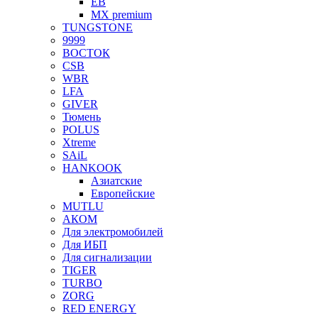
EB
MX premium
TUNGSTONE
9999
ВОСТОК
CSB
WBR
LFA
GIVER
Тюмень
POLUS
Xtreme
SAiL
HANKOOK
Азиатские
Европейские
MUTLU
АКОМ
Для электромобилей
Для ИБП
Для сигнализации
TIGER
TURBO
ZORG
RED ENERGY