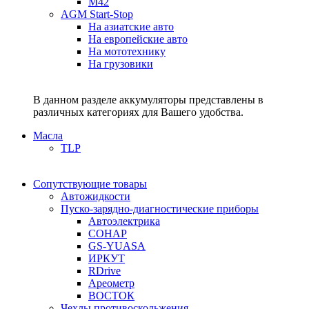
M42
AGM Start-Stop
На азиатские авто
На европейские авто
На мототехнику
На грузовики
В данном разделе аккумуляторы представлены в
различных категориях для Вашего удобства.
Масла
TLP
Сопутствующие товары
Автожидкости
Пуско-зарядно-диагностические приборы
Автоэлектрика
СОНАР
GS-YUASA
ИРКУТ
RDrive
Ареометр
ВОСТОК
Чехлы противоскольжения