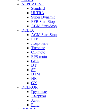
ALPHALINE
Standard
ULTRA
Super Dynamic
EFB Start-Stop
AGM Start-Stop
DELTA
AGM Start-Stop
EFB
Лодочные
Тяговые
СТ-moto
EPS-moto
GEL
DT
SF
DTM
HR
GX
DELKOR
Грузовые
Америка
Азия
Евро