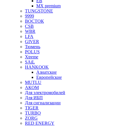
EB
MX premium
TUNGSTONE
9999
ВОСТОК
CSB
WBR
LFA
GIVER
Тюмень
POLUS
Xtreme
SAiL
HANKOOK
Азиатские
Европейские
MUTLU
АКОМ
Для электромобилей
Для ИБП
Для сигнализации
TIGER
TURBO
ZORG
RED ENERGY