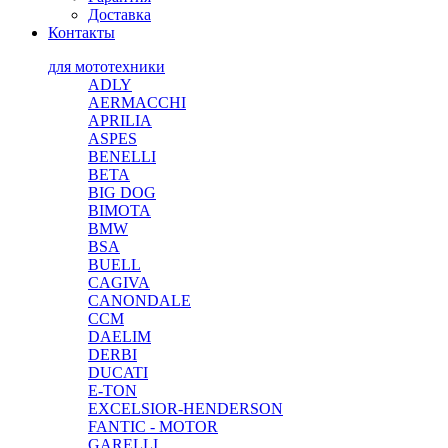
Доставка
Контакты
для мототехники
ADLY
AERMACCHI
APRILIA
ASPES
BENELLI
BETA
BIG DOG
BIMOTA
BMW
BSA
BUELL
CAGIVA
CANONDALE
CCM
DAELIM
DERBI
DUCATI
E-TON
EXCELSIOR-HENDERSON
FANTIC - MOTOR
GARELLI