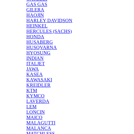
GAS GAS
GILERA
HAOJIN
HARLEY DAVIDSON
HEINKEL
HERCULES (SACHS)
HONDA
HUSABERG
HUSQVARNA
HYOSUNG
INDIAN
ITALJET
JAWA
KASEA
KAWASAKI
KREIDLER
KTM
KYMCO
LAVERDA
LEM
LONCIN
MAICO
MALAGUTTI
MALANCA
MATCHLESS