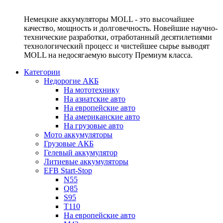
Немецкие аккумуляторы MOLL - это высочайшее
качество, мощность и долговечность. Новейшие научно-
технические разработки, отработанный десятилетиями
технологический процесс и чистейшее сырье выводят
MOLL на недосягаемую высоту Премиум класса.
Категории
Недорогие АКБ
На мототехнику
На азиатские авто
На европейские авто
На американские авто
На грузовые авто
Мото аккумуляторы
Грузовые АКБ
Гелевый аккумулятор
Литиевые аккумуляторы
EFB Start-Stop
N55
Q85
S95
T110
На европейские авто