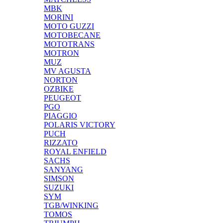
MBK
MORINI
MOTO GUZZI
MOTOBECANE
MOTOTRANS
MOTRON
MUZ
MV AGUSTA
NORTON
OZBIKE
PEUGEOT
PGO
PIAGGIO
POLARIS VICTORY
PUCH
RIZZATO
ROYAL ENFIELD
SACHS
SANYANG
SIMSON
SUZUKI
SYM
TGB/WINKING
TOMOS