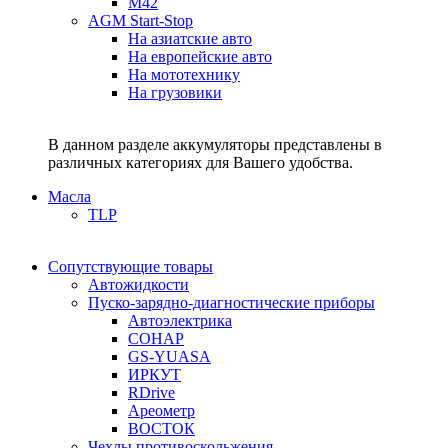
M42
AGM Start-Stop
На азиатские авто
На европейские авто
На мототехнику
На грузовики
В данном разделе аккумуляторы представлены в
различных категориях для Вашего удобства.
Масла
TLP
Сопутствующие товары
Автожидкости
Пуско-зарядно-диагностические приборы
Автоэлектрика
СОНАР
GS-YUASA
ИРКУТ
RDrive
Ареометр
ВОСТОК
Чехлы противоскольжения