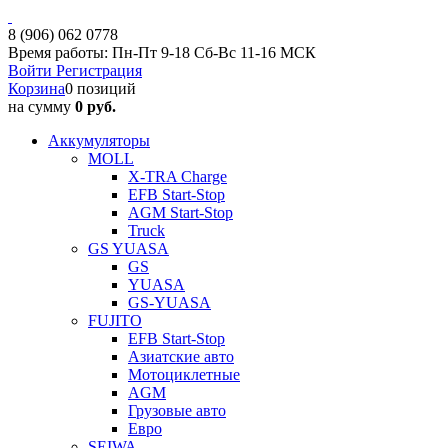
8 (906) 062 0778
Время работы: Пн-Пт 9-18 Сб-Вс 11-16 МСК
Войти
Регистрация
Корзина
0 позиций
на сумму
0 руб.
Аккумуляторы
MOLL
X-TRA Charge
EFB Start-Stop
AGM Start-Stop
Truck
GS YUASA
GS
YUASA
GS-YUASA
FUJITO
EFB Start-Stop
Азиатские авто
Мотоциклетные
AGM
Грузовые авто
Евро
SEIWA