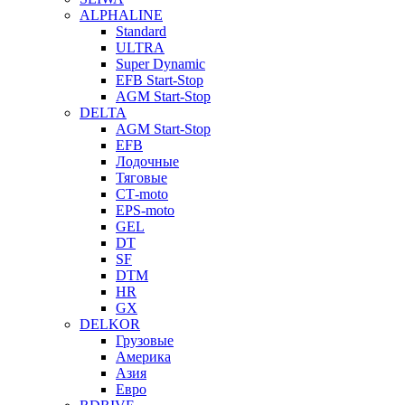
ALPHALINE
Standard
ULTRA
Super Dynamic
EFB Start-Stop
AGM Start-Stop
DELTA
AGM Start-Stop
EFB
Лодочные
Тяговые
СТ-moto
EPS-moto
GEL
DT
SF
DTM
HR
GX
DELKOR
Грузовые
Америка
Азия
Евро