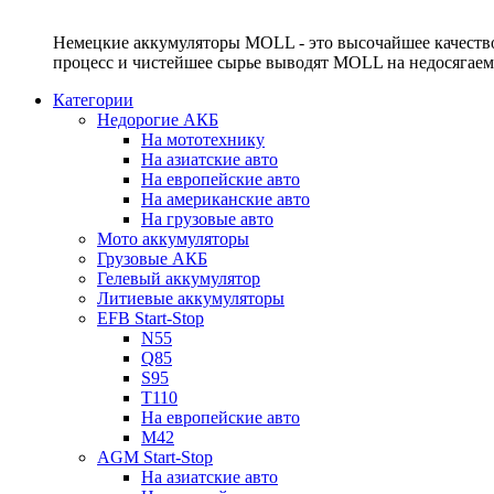
Немецкие аккумуляторы MOLL - это высочайшее качество
процесс и чистейшее сырье выводят MOLL на недосягае
Категории
Недорогие АКБ
На мототехнику
На азиатские авто
На европейские авто
На американские авто
На грузовые авто
Мото аккумуляторы
Грузовые АКБ
Гелевый аккумулятор
Литиевые аккумуляторы
EFB Start-Stop
N55
Q85
S95
T110
На европейские авто
M42
AGM Start-Stop
На азиатские авто