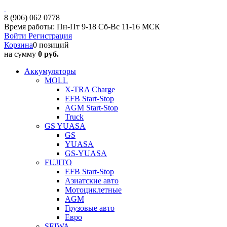
8 (906) 062 0778
Время работы: Пн-Пт 9-18 Сб-Вс 11-16 МСК
Войти
Регистрация
Корзина
0 позиций
на сумму
0 руб.
Аккумуляторы
MOLL
X-TRA Charge
EFB Start-Stop
AGM Start-Stop
Truck
GS YUASA
GS
YUASA
GS-YUASA
FUJITO
EFB Start-Stop
Азиатские авто
Мотоциклетные
AGM
Грузовые авто
Евро
SEIWA