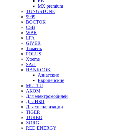
EB
MX premium
TUNGSTONE
9999
ВОСТОК
CSB
WBR
LFA
GIVER
Тюмень
POLUS
Xtreme
SAiL
HANKOOK
Азиатские
Европейские
MUTLU
АКОМ
Для электромобилей
Для ИБП
Для сигнализации
TIGER
TURBO
ZORG
RED ENERGY