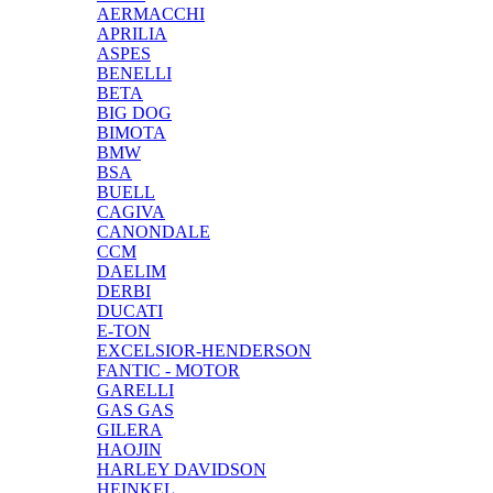
AERMACCHI
APRILIA
ASPES
BENELLI
BETA
BIG DOG
BIMOTA
BMW
BSA
BUELL
CAGIVA
CANONDALE
CCM
DAELIM
DERBI
DUCATI
E-TON
EXCELSIOR-HENDERSON
FANTIC - MOTOR
GARELLI
GAS GAS
GILERA
HAOJIN
HARLEY DAVIDSON
HEINKEL