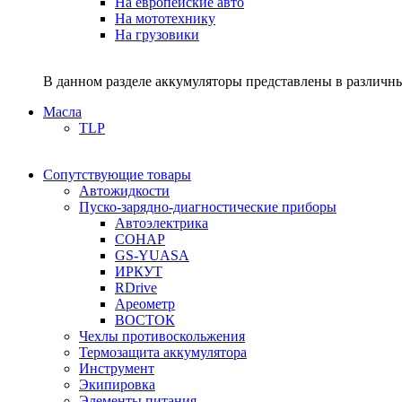
На европейские авто
На мототехнику
На грузовики
В данном разделе аккумуляторы представлены в различны
Масла
TLP
Сопутствующие товары
Автожидкости
Пуско-зарядно-диагностические приборы
Автоэлектрика
СОНАР
GS-YUASA
ИРКУТ
RDrive
Ареометр
ВОСТОК
Чехлы противоскольжения
Термозащита аккумулятора
Инструмент
Экипировка
Элементы питания