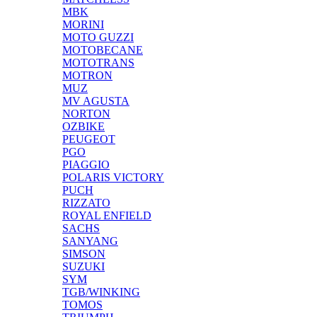
MBK
MORINI
MOTO GUZZI
MOTOBECANE
MOTOTRANS
MOTRON
MUZ
MV AGUSTA
NORTON
OZBIKE
PEUGEOT
PGO
PIAGGIO
POLARIS VICTORY
PUCH
RIZZATO
ROYAL ENFIELD
SACHS
SANYANG
SIMSON
SUZUKI
SYM
TGB/WINKING
TOMOS