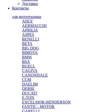
Доставка
Контакты
для мототехники
ADLY
AERMACCHI
APRILIA
ASPES
BENELLI
BETA
BIG DOG
BIMOTA
BMW
BSA
BUELL
CAGIVA
CANONDALE
CCM
DAELIM
DERBI
DUCATI
E-TON
EXCELSIOR-HENDERSON
FANTIC - MOTOR
GARELLI