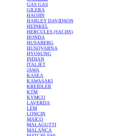
GAS GAS
GILERA
HAOJIN
HARLEY DAVIDSON
HEINKEL
HERCULES (SACHS)
HONDA
HUSABERG
HUSQVARNA
HYOSUNG
INDIAN
ITALJET
JAWA
KASEA
KAWASAKI
KREIDLER
KTM
KYMCO
LAVERDA
LEM
LONCIN
MAICO
MALAGUTTI
MALANCA
MATCHLESS