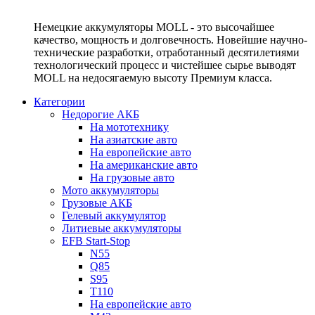
Немецкие аккумуляторы MOLL - это высочайшее
качество, мощность и долговечность. Новейшие научно-
технические разработки, отработанный десятилетиями
технологический процесс и чистейшее сырье выводят
MOLL на недосягаемую высоту Премиум класса.
Категории
Недорогие АКБ
На мототехнику
На азиатские авто
На европейские авто
На американские авто
На грузовые авто
Мото аккумуляторы
Грузовые АКБ
Гелевый аккумулятор
Литиевые аккумуляторы
EFB Start-Stop
N55
Q85
S95
T110
На европейские авто