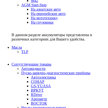
M42
AGM Start-Stop
На азиатские авто
На европейские авто
На мототехнику
На грузовики
В данном разделе аккумуляторы представлены в
различных категориях для Вашего удобства.
Масла
TLP
Сопутствующие товары
Автожидкости
Пуско-зарядно-диагностические приборы
Автоэлектрика
СОНАР
GS-YUASA
ИРКУТ
RDrive
Ареометр
ВОСТОК
Чехлы противоскольжения