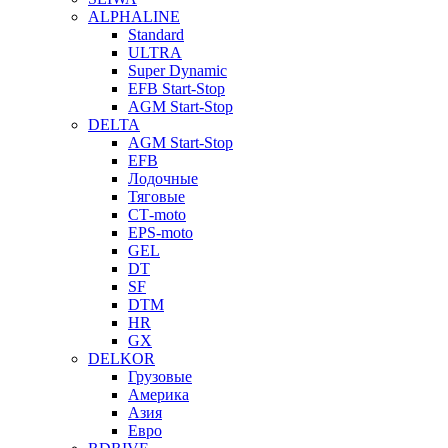
ALPHALINE
Standard
ULTRA
Super Dynamic
EFB Start-Stop
AGM Start-Stop
DELTA
AGM Start-Stop
EFB
Лодочные
Тяговые
СТ-moto
EPS-moto
GEL
DT
SF
DTM
HR
GX
DELKOR
Грузовые
Америка
Азия
Евро