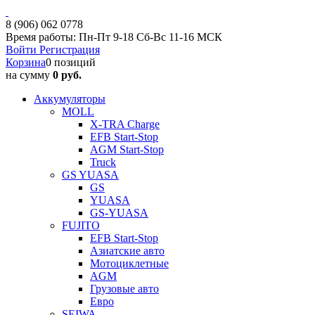
8 (906) 062 0778
Время работы: Пн-Пт 9-18 Сб-Вс 11-16 МСК
Войти
Регистрация
Корзина
0 позиций
на сумму
0 руб.
Аккумуляторы
MOLL
X-TRA Charge
EFB Start-Stop
AGM Start-Stop
Truck
GS YUASA
GS
YUASA
GS-YUASA
FUJITO
EFB Start-Stop
Азиатские авто
Мотоциклетные
AGM
Грузовые авто
Евро
SEIWA