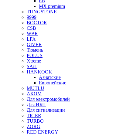
EB
MX premium
TUNGSTONE
9999
ВОСТОК
CSB
WBR
LFA
GIVER
Тюмень
POLUS
Xtreme
SAiL
HANKOOK
Азиатские
Европейские
MUTLU
АКОМ
Для электромобилей
Для ИБП
Для сигнализации
TIGER
TURBO
ZORG
RED ENERGY