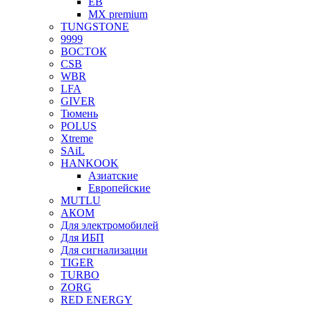
EB
MX premium
TUNGSTONE
9999
ВОСТОК
CSB
WBR
LFA
GIVER
Тюмень
POLUS
Xtreme
SAiL
HANKOOK
Азиатские
Европейские
MUTLU
АКОМ
Для электромобилей
Для ИБП
Для сигнализации
TIGER
TURBO
ZORG
RED ENERGY