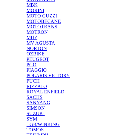
MBK
MORINI
MOTO GUZZI
MOTOBECANE
MOTOTRANS
MOTRON
MUZ
MV AGUSTA
NORTON
OZBIKE
PEUGEOT
PGO
PIAGGIO
POLARIS VICTORY
PUCH
RIZZATO
ROYAL ENFIELD
SACHS
SANYANG
SIMSON
SUZUKI
SYM
TGB/WINKING
TOMOS