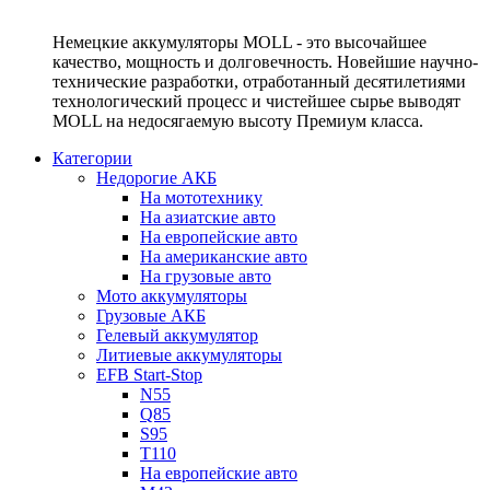
Немецкие аккумуляторы MOLL - это высочайшее
качество, мощность и долговечность. Новейшие научно-
технические разработки, отработанный десятилетиями
технологический процесс и чистейшее сырье выводят
MOLL на недосягаемую высоту Премиум класса.
Категории
Недорогие АКБ
На мототехнику
На азиатские авто
На европейские авто
На американские авто
На грузовые авто
Мото аккумуляторы
Грузовые АКБ
Гелевый аккумулятор
Литиевые аккумуляторы
EFB Start-Stop
N55
Q85
S95
T110
На европейские авто