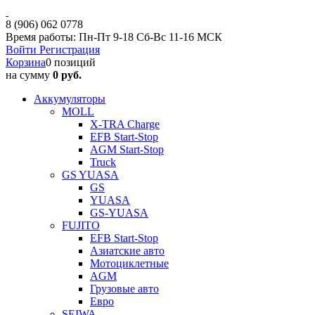
8 (906) 062 0778
Время работы: Пн-Пт 9-18 Сб-Вс 11-16 МСК
Войти
Регистрация
Корзина
0 позиций
на сумму
0 руб.
Аккумуляторы
MOLL
X-TRA Charge
EFB Start-Stop
AGM Start-Stop
Truck
GS YUASA
GS
YUASA
GS-YUASA
FUJITO
EFB Start-Stop
Азиатские авто
Мотоциклетные
AGM
Грузовые авто
Евро
SEIWA