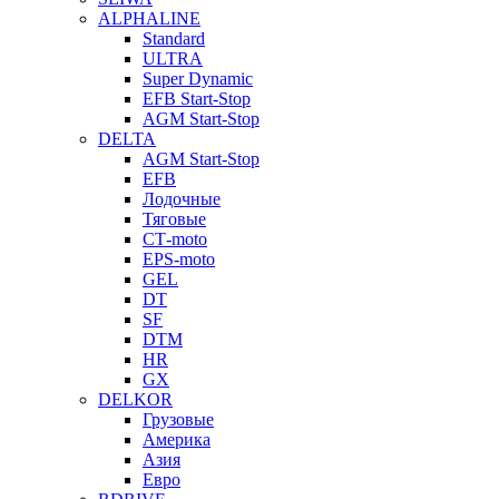
ALPHALINE
Standard
ULTRA
Super Dynamic
EFB Start-Stop
AGM Start-Stop
DELTA
AGM Start-Stop
EFB
Лодочные
Тяговые
СТ-moto
EPS-moto
GEL
DT
SF
DTM
HR
GX
DELKOR
Грузовые
Америка
Азия
Евро