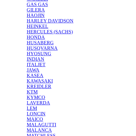
GAS GAS
GILERA
HAOJIN
HARLEY DAVIDSON
HEINKEL
HERCULES (SACHS)
HONDA
HUSABERG
HUSQVARNA
HYOSUNG
INDIAN
ITALJET
JAWA
KASEA
KAWASAKI
KREIDLER
KTM
KYMCO
LAVERDA
LEM
LONCIN
MAICO
MALAGUTTI
MALANCA
MATCHLESS