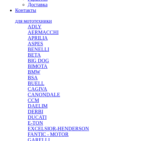
Доставка
Контакты
для мототехники
ADLY
AERMACCHI
APRILIA
ASPES
BENELLI
BETA
BIG DOG
BIMOTA
BMW
BSA
BUELL
CAGIVA
CANONDALE
CCM
DAELIM
DERBI
DUCATI
E-TON
EXCELSIOR-HENDERSON
FANTIC - MOTOR
GARELLI