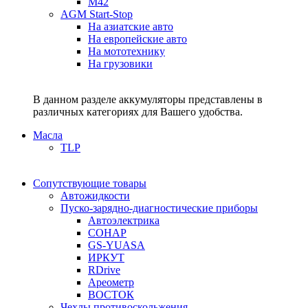
M42
AGM Start-Stop
На азиатские авто
На европейские авто
На мототехнику
На грузовики
В данном разделе аккумуляторы представлены в
различных категориях для Вашего удобства.
Масла
TLP
Сопутствующие товары
Автожидкости
Пуско-зарядно-диагностические приборы
Автоэлектрика
СОНАР
GS-YUASA
ИРКУТ
RDrive
Ареометр
ВОСТОК
Чехлы противоскольжения