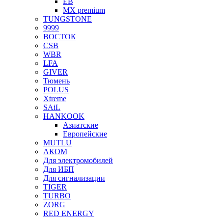
EB
MX premium
TUNGSTONE
9999
ВОСТОК
CSB
WBR
LFA
GIVER
Тюмень
POLUS
Xtreme
SAiL
HANKOOK
Азиатские
Европейские
MUTLU
АКОМ
Для электромобилей
Для ИБП
Для сигнализации
TIGER
TURBO
ZORG
RED ENERGY