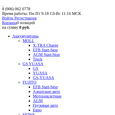
8 (906) 062 0778
Время работы: Пн-Пт 9-18 Сб-Вс 11-16 МСК
Войти
Регистрация
Корзина
0 позиций
на сумму
0 руб.
Аккумуляторы
MOLL
X-TRA Charge
EFB Start-Stop
AGM Start-Stop
Truck
GS YUASA
GS
YUASA
GS-YUASA
FUJITO
EFB Start-Stop
Азиатские авто
Мотоциклетные
AGM
Грузовые авто
Евро
SEIWA