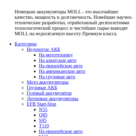
Немецкие аккумуляторы MOLL - это высочайшее
качество, мощность и долговечность. Новейшие научно-
технические разработки, отработанный десятилетиями
технологический процесс и чистейшее сырье выводят
MOLL на недосягаемую высоту Премиум класса.
Категории
Недорогие АКБ
На мототехнику
На азиатские авто
На европейские авто
На американские авто
На грузовые авто
Мото аккумуляторы
Грузовые АКБ
Гелевый аккумулятор
Литиевые аккумуляторы
EFB Start-Stop
N55
Q85
S95
T110
На европейские авто