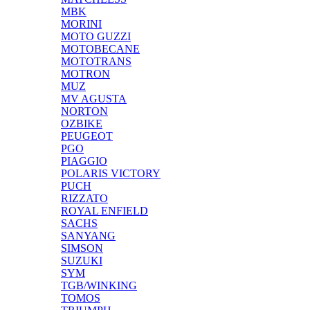
MBK
MORINI
MOTO GUZZI
MOTOBECANE
MOTOTRANS
MOTRON
MUZ
MV AGUSTA
NORTON
OZBIKE
PEUGEOT
PGO
PIAGGIO
POLARIS VICTORY
PUCH
RIZZATO
ROYAL ENFIELD
SACHS
SANYANG
SIMSON
SUZUKI
SYM
TGB/WINKING
TOMOS