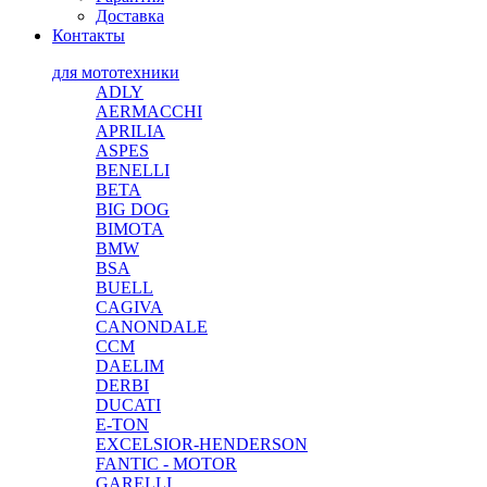
Доставка
Контакты
для мототехники
ADLY
AERMACCHI
APRILIA
ASPES
BENELLI
BETA
BIG DOG
BIMOTA
BMW
BSA
BUELL
CAGIVA
CANONDALE
CCM
DAELIM
DERBI
DUCATI
E-TON
EXCELSIOR-HENDERSON
FANTIC - MOTOR
GARELLI