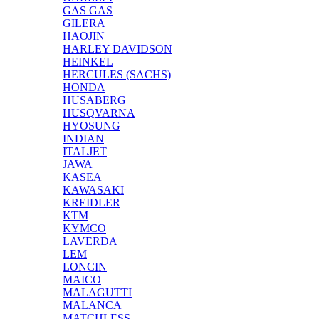
GAS GAS
GILERA
HAOJIN
HARLEY DAVIDSON
HEINKEL
HERCULES (SACHS)
HONDA
HUSABERG
HUSQVARNA
HYOSUNG
INDIAN
ITALJET
JAWA
KASEA
KAWASAKI
KREIDLER
KTM
KYMCO
LAVERDA
LEM
LONCIN
MAICO
MALAGUTTI
MALANCA
MATCHLESS