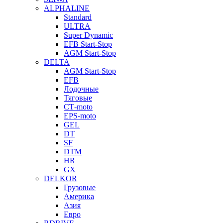
ALPHALINE
Standard
ULTRA
Super Dynamic
EFB Start-Stop
AGM Start-Stop
DELTA
AGM Start-Stop
EFB
Лодочные
Тяговые
СТ-moto
EPS-moto
GEL
DT
SF
DTM
HR
GX
DELKOR
Грузовые
Америка
Азия
Евро