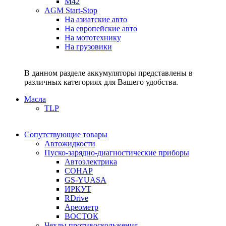
M42
AGM Start-Stop
На азиатские авто
На европейские авто
На мототехнику
На грузовики
В данном разделе аккумуляторы представлены в
различных категориях для Вашего удобства.
Масла
TLP
Сопутствующие товары
Автожидкости
Пуско-зарядно-диагностические приборы
Автоэлектрика
СОНАР
GS-YUASA
ИРКУТ
RDrive
Ареометр
ВОСТОК
Чехлы противоскольжения