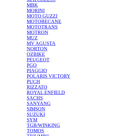
MBK
MORINI
MOTO GUZZI
MOTOBECANE
MOTOTRANS
MOTRON
MUZ
MV AGUSTA
NORTON
OZBIKE
PEUGEOT
PGO
PIAGGIO
POLARIS VICTORY
PUCH
RIZZATO
ROYAL ENFIELD
SACHS
SANYANG
SIMSON
SUZUKI
SYM
TGB/WINKING
TOMOS