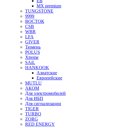
EB
MX premium
TUNGSTONE
9999
ВОСТОК
CSB
WBR
LFA
GIVER
Тюмень
POLUS
Xtreme
SAiL
HANKOOK
Азиатские
Европейские
MUTLU
АКОМ
Для электромобилей
Для ИБП
Для сигнализации
TIGER
TURBO
ZORG
RED ENERGY