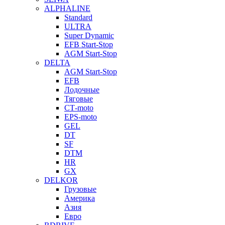
ALPHALINE
Standard
ULTRA
Super Dynamic
EFB Start-Stop
AGM Start-Stop
DELTA
AGM Start-Stop
EFB
Лодочные
Тяговые
СТ-moto
EPS-moto
GEL
DT
SF
DTM
HR
GX
DELKOR
Грузовые
Америка
Азия
Евро