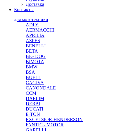
Доставка
Контакты
для мототехники
ADLY
AERMACCHI
APRILIA
ASPES
BENELLI
BETA
BIG DOG
BIMOTA
BMW
BSA
BUELL
CAGIVA
CANONDALE
CCM
DAELIM
DERBI
DUCATI
E-TON
EXCELSIOR-HENDERSON
FANTIC - MOTOR
GARELLI