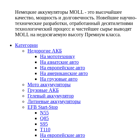
Немецкие аккумуляторы MOLL - это высочайшее
качество, мощность и долговечность. Новейшие научно-
технические разработки, отработанный десятилетиями
технологический процесс и чистейшее сырье выводят
MOLL на недосягаемую высоту Премиум класса.
Категории
Недорогие АКБ
На мототехнику
На азиатские авто
На европейские авто
На американские авто
На грузовые авто
Мото аккумуляторы
Грузовые АКБ
Гелевый аккумулятор
Литиевые аккумуляторы
EFB Start-Stop
N55
Q85
S95
T110
На европейские авто