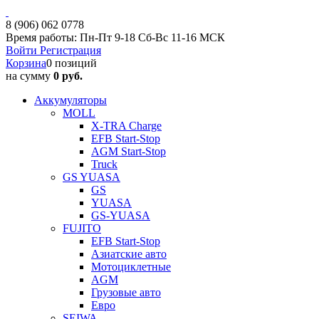
8 (906) 062 0778
Время работы: Пн-Пт 9-18 Сб-Вс 11-16 МСК
Войти
Регистрация
Корзина
0 позиций
на сумму
0 руб.
Аккумуляторы
MOLL
X-TRA Charge
EFB Start-Stop
AGM Start-Stop
Truck
GS YUASA
GS
YUASA
GS-YUASA
FUJITO
EFB Start-Stop
Азиатские авто
Мотоциклетные
AGM
Грузовые авто
Евро
SEIWA