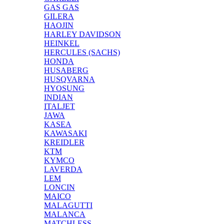
GAS GAS
GILERA
HAOJIN
HARLEY DAVIDSON
HEINKEL
HERCULES (SACHS)
HONDA
HUSABERG
HUSQVARNA
HYOSUNG
INDIAN
ITALJET
JAWA
KASEA
KAWASAKI
KREIDLER
KTM
KYMCO
LAVERDA
LEM
LONCIN
MAICO
MALAGUTTI
MALANCA
MATCHLESS