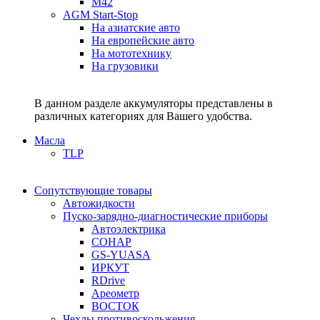
M42
AGM Start-Stop
На азиатские авто
На европейские авто
На мототехнику
На грузовики
В данном разделе аккумуляторы представлены в
различных категориях для Вашего удобства.
Масла
TLP
Сопутствующие товары
Автожидкости
Пуско-зарядно-диагностические приборы
Автоэлектрика
СОНАР
GS-YUASA
ИРКУТ
RDrive
Ареометр
ВОСТОК
Чехлы противоскольжения