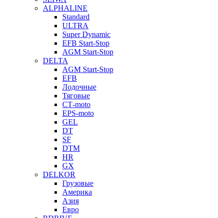
ALPHALINE
Standard
ULTRA
Super Dynamic
EFB Start-Stop
AGM Start-Stop
DELTA
AGM Start-Stop
EFB
Лодочные
Тяговые
СТ-moto
EPS-moto
GEL
DT
SF
DTM
HR
GX
DELKOR
Грузовые
Америка
Азия
Евро