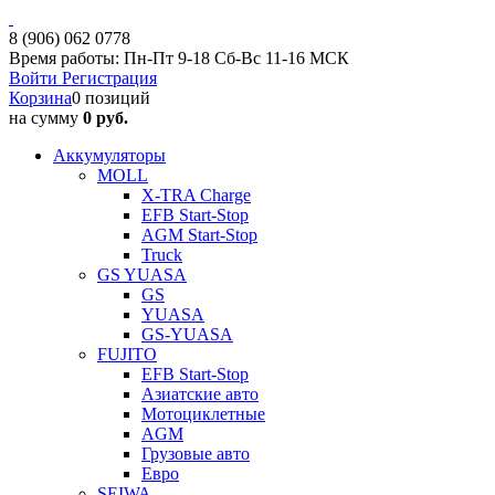
8 (906) 062 0778
Время работы: Пн-Пт 9-18 Сб-Вс 11-16 МСК
Войти
Регистрация
Корзина
0 позиций
на сумму
0 руб.
Аккумуляторы
MOLL
X-TRA Charge
EFB Start-Stop
AGM Start-Stop
Truck
GS YUASA
GS
YUASA
GS-YUASA
FUJITO
EFB Start-Stop
Азиатские авто
Мотоциклетные
AGM
Грузовые авто
Евро
SEIWA