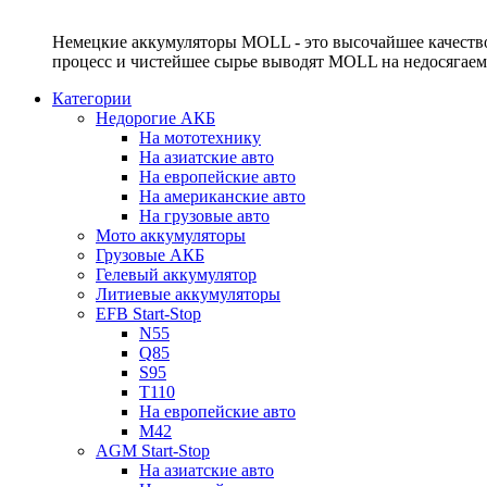
Немецкие аккумуляторы MOLL - это высочайшее качество
процесс и чистейшее сырье выводят MOLL на недосягае
Категории
Недорогие АКБ
На мототехнику
На азиатские авто
На европейские авто
На американские авто
На грузовые авто
Мото аккумуляторы
Грузовые АКБ
Гелевый аккумулятор
Литиевые аккумуляторы
EFB Start-Stop
N55
Q85
S95
T110
На европейские авто
M42
AGM Start-Stop
На азиатские авто