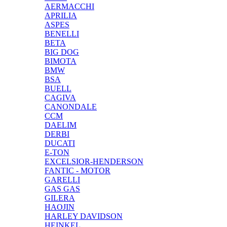
AERMACCHI
APRILIA
ASPES
BENELLI
BETA
BIG DOG
BIMOTA
BMW
BSA
BUELL
CAGIVA
CANONDALE
CCM
DAELIM
DERBI
DUCATI
E-TON
EXCELSIOR-HENDERSON
FANTIC - MOTOR
GARELLI
GAS GAS
GILERA
HAOJIN
HARLEY DAVIDSON
HEINKEL