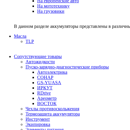
На европейские авто
На мототехнику
На грузовики
В данном разделе аккумуляторы представлены в различны
Масла
TLP
Сопутствующие товары
Автожидкости
Пуско-зарядно-диагностические приборы
Автоэлектрика
СОНАР
GS-YUASA
ИРКУТ
RDrive
Ареометр
ВОСТОК
Чехлы противоскольжения
Термозащита аккумулятора
Инструмент
Экипировка
Элементы питания