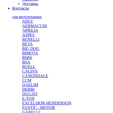
Доставка
Контакты
для мототехники
ADLY
AERMACCHI
APRILIA
ASPES
BENELLI
BETA
BIG DOG
BIMOTA
BMW
BSA
BUELL
CAGIVA
CANONDALE
CCM
DAELIM
DERBI
DUCATI
E-TON
EXCELSIOR-HENDERSON
FANTIC - MOTOR
GARELLI