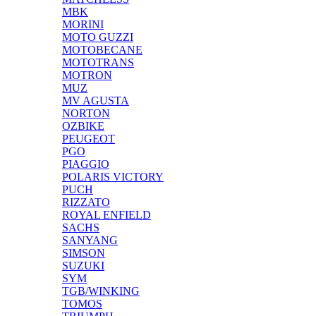
MBK
MORINI
MOTO GUZZI
MOTOBECANE
MOTOTRANS
MOTRON
MUZ
MV AGUSTA
NORTON
OZBIKE
PEUGEOT
PGO
PIAGGIO
POLARIS VICTORY
PUCH
RIZZATO
ROYAL ENFIELD
SACHS
SANYANG
SIMSON
SUZUKI
SYM
TGB/WINKING
TOMOS