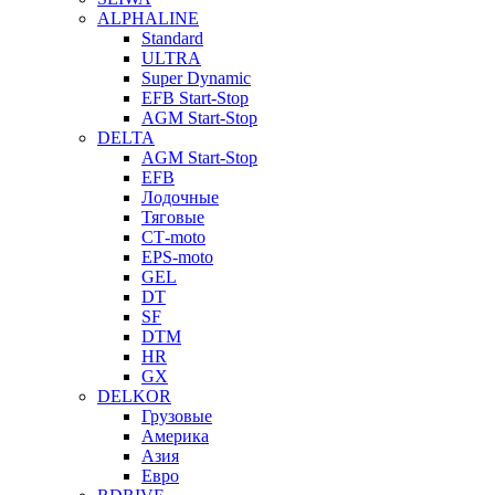
ALPHALINE
Standard
ULTRA
Super Dynamic
EFB Start-Stop
AGM Start-Stop
DELTA
AGM Start-Stop
EFB
Лодочные
Тяговые
СТ-moto
EPS-moto
GEL
DT
SF
DTM
HR
GX
DELKOR
Грузовые
Америка
Азия
Евро