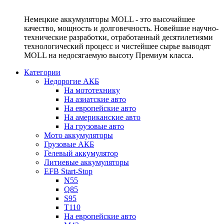
Немецкие аккумуляторы MOLL - это высочайшее
качество, мощность и долговечность. Новейшие научно-
технические разработки, отработанный десятилетиями
технологический процесс и чистейшее сырье выводят
MOLL на недосягаемую высоту Премиум класса.
Категории
Недорогие АКБ
На мототехнику
На азиатские авто
На европейские авто
На американские авто
На грузовые авто
Мото аккумуляторы
Грузовые АКБ
Гелевый аккумулятор
Литиевые аккумуляторы
EFB Start-Stop
N55
Q85
S95
T110
На европейские авто