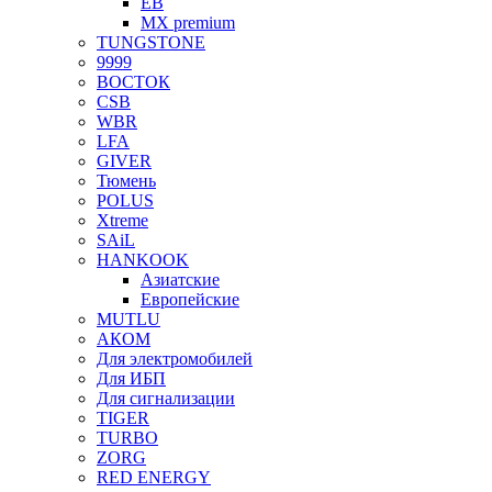
EB
MX premium
TUNGSTONE
9999
ВОСТОК
CSB
WBR
LFA
GIVER
Тюмень
POLUS
Xtreme
SAiL
HANKOOK
Азиатские
Европейские
MUTLU
АКОМ
Для электромобилей
Для ИБП
Для сигнализации
TIGER
TURBO
ZORG
RED ENERGY