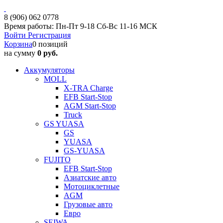
8 (906) 062 0778
Время работы: Пн-Пт 9-18 Сб-Вс 11-16 МСК
Войти
Регистрация
Корзина
0 позиций
на сумму
0 руб.
Аккумуляторы
MOLL
X-TRA Charge
EFB Start-Stop
AGM Start-Stop
Truck
GS YUASA
GS
YUASA
GS-YUASA
FUJITO
EFB Start-Stop
Азиатские авто
Мотоциклетные
AGM
Грузовые авто
Евро
SEIWA