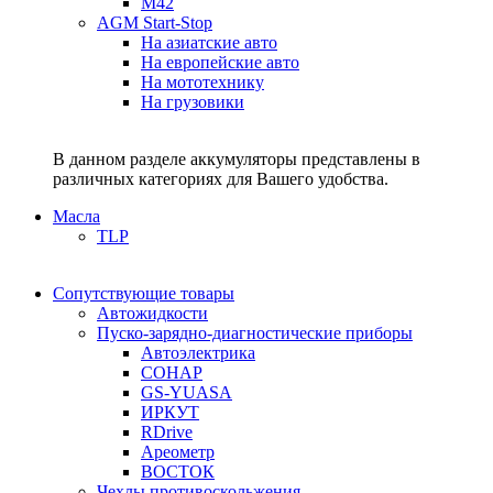
M42
AGM Start-Stop
На азиатские авто
На европейские авто
На мототехнику
На грузовики
В данном разделе аккумуляторы представлены в
различных категориях для Вашего удобства.
Масла
TLP
Сопутствующие товары
Автожидкости
Пуско-зарядно-диагностические приборы
Автоэлектрика
СОНАР
GS-YUASA
ИРКУТ
RDrive
Ареометр
ВОСТОК
Чехлы противоскольжения