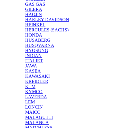
GAS GAS
GILERA
HAOJIN
HARLEY DAVIDSON
HEINKEL
HERCULES (SACHS)
HONDA
HUSABERG
HUSQVARNA
HYOSUNG
INDIAN
ITALJET
JAWA
KASEA
KAWASAKI
KREIDLER
KTM
KYMCO
LAVERDA
LEM
LONCIN
MAICO
MALAGUTTI
MALANCA
MATCHLESS