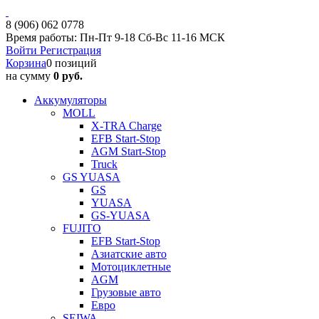
8 (906) 062 0778
Время работы: Пн-Пт 9-18 Сб-Вс 11-16 МСК
Войти
Регистрация
Корзина
0 позиций
на сумму
0 руб.
Аккумуляторы
MOLL
X-TRA Charge
EFB Start-Stop
AGM Start-Stop
Truck
GS YUASA
GS
YUASA
GS-YUASA
FUJITO
EFB Start-Stop
Азиатские авто
Мотоциклетные
AGM
Грузовые авто
Евро
SEIWA