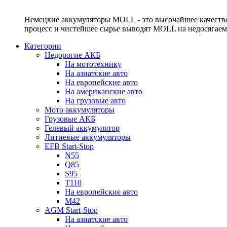
Немецкие аккумуляторы MOLL - это высочайшее качество
процесс и чистейшее сырье выводят MOLL на недосягае
Категории
Недорогие АКБ
На мототехнику
На азиатские авто
На европейские авто
На американские авто
На грузовые авто
Мото аккумуляторы
Грузовые АКБ
Гелевый аккумулятор
Литиевые аккумуляторы
EFB Start-Stop
N55
Q85
S95
T110
На европейские авто
M42
AGM Start-Stop
На азиатские авто