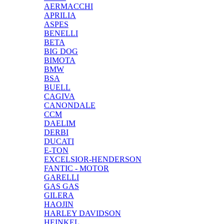
AERMACCHI
APRILIA
ASPES
BENELLI
BETA
BIG DOG
BIMOTA
BMW
BSA
BUELL
CAGIVA
CANONDALE
CCM
DAELIM
DERBI
DUCATI
E-TON
EXCELSIOR-HENDERSON
FANTIC - MOTOR
GARELLI
GAS GAS
GILERA
HAOJIN
HARLEY DAVIDSON
HEINKEL