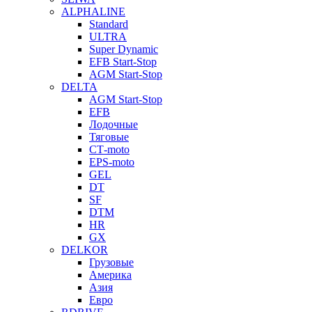
ALPHALINE
Standard
ULTRA
Super Dynamic
EFB Start-Stop
AGM Start-Stop
DELTA
AGM Start-Stop
EFB
Лодочные
Тяговые
СТ-moto
EPS-moto
GEL
DT
SF
DTM
HR
GX
DELKOR
Грузовые
Америка
Азия
Евро