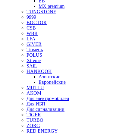
EB
MX premium
TUNGSTONE
9999
ВОСТОК
CSB
WBR
LFA
GIVER
Тюмень
POLUS
Xtreme
SAiL
HANKOOK
Азиатские
Европейские
MUTLU
АКОМ
Для электромобилей
Для ИБП
Для сигнализации
TIGER
TURBO
ZORG
RED ENERGY