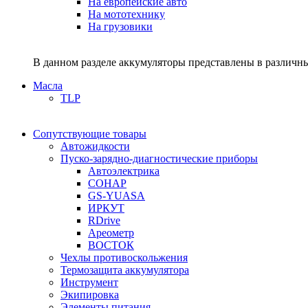
На европейские авто
На мототехнику
На грузовики
В данном разделе аккумуляторы представлены в различны
Масла
TLP
Сопутствующие товары
Автожидкости
Пуско-зарядно-диагностические приборы
Автоэлектрика
СОНАР
GS-YUASA
ИРКУТ
RDrive
Ареометр
ВОСТОК
Чехлы противоскольжения
Термозащита аккумулятора
Инструмент
Экипировка
Элементы питания