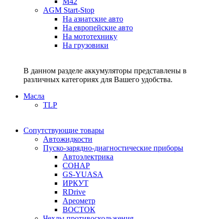
M42
AGM Start-Stop
На азиатские авто
На европейские авто
На мототехнику
На грузовики
В данном разделе аккумуляторы представлены в
различных категориях для Вашего удобства.
Масла
TLP
Сопутствующие товары
Автожидкости
Пуско-зарядно-диагностические приборы
Автоэлектрика
СОНАР
GS-YUASA
ИРКУТ
RDrive
Ареометр
ВОСТОК
Чехлы противоскольжения