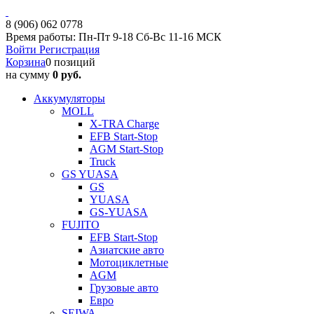
8 (906) 062 0778
Время работы: Пн-Пт 9-18 Сб-Вс 11-16 МСК
Войти
Регистрация
Корзина
0 позиций
на сумму
0 руб.
Аккумуляторы
MOLL
X-TRA Charge
EFB Start-Stop
AGM Start-Stop
Truck
GS YUASA
GS
YUASA
GS-YUASA
FUJITO
EFB Start-Stop
Азиатские авто
Мотоциклетные
AGM
Грузовые авто
Евро
SEIWA