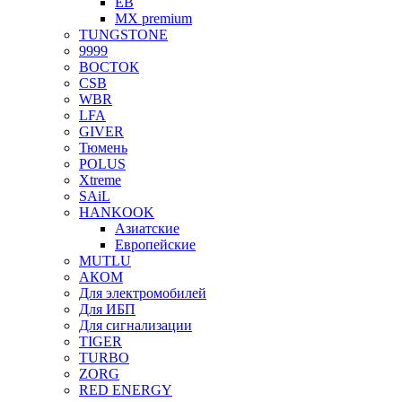
EB
MX premium
TUNGSTONE
9999
ВОСТОК
CSB
WBR
LFA
GIVER
Тюмень
POLUS
Xtreme
SAiL
HANKOOK
Азиатские
Европейские
MUTLU
АКОМ
Для электромобилей
Для ИБП
Для сигнализации
TIGER
TURBO
ZORG
RED ENERGY