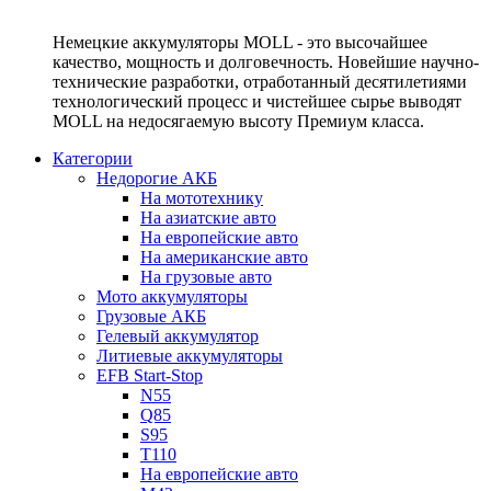
Немецкие аккумуляторы MOLL - это высочайшее
качество, мощность и долговечность. Новейшие научно-
технические разработки, отработанный десятилетиями
технологический процесс и чистейшее сырье выводят
MOLL на недосягаемую высоту Премиум класса.
Категории
Недорогие АКБ
На мототехнику
На азиатские авто
На европейские авто
На американские авто
На грузовые авто
Мото аккумуляторы
Грузовые АКБ
Гелевый аккумулятор
Литиевые аккумуляторы
EFB Start-Stop
N55
Q85
S95
T110
На европейские авто