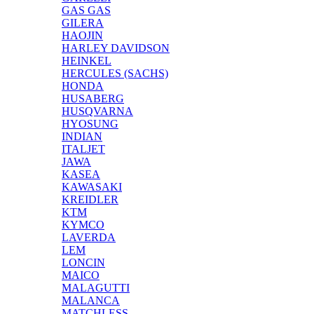
GAS GAS
GILERA
HAOJIN
HARLEY DAVIDSON
HEINKEL
HERCULES (SACHS)
HONDA
HUSABERG
HUSQVARNA
HYOSUNG
INDIAN
ITALJET
JAWA
KASEA
KAWASAKI
KREIDLER
KTM
KYMCO
LAVERDA
LEM
LONCIN
MAICO
MALAGUTTI
MALANCA
MATCHLESS