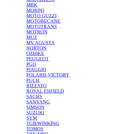
MBK
MORINI
MOTO GUZZI
MOTOBECANE
MOTOTRANS
MOTRON
MUZ
MV AGUSTA
NORTON
OZBIKE
PEUGEOT
PGO
PIAGGIO
POLARIS VICTORY
PUCH
RIZZATO
ROYAL ENFIELD
SACHS
SANYANG
SIMSON
SUZUKI
SYM
TGB/WINKING
TOMOS