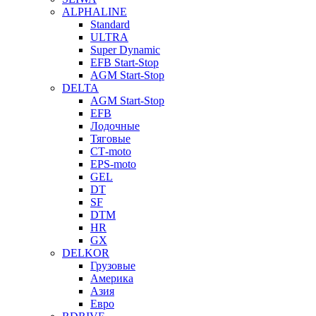
ALPHALINE
Standard
ULTRA
Super Dynamic
EFB Start-Stop
AGM Start-Stop
DELTA
AGM Start-Stop
EFB
Лодочные
Тяговые
СТ-moto
EPS-moto
GEL
DT
SF
DTM
HR
GX
DELKOR
Грузовые
Америка
Азия
Евро