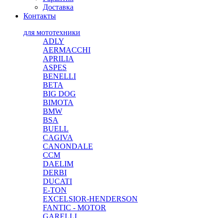
Доставка
Контакты
для мототехники
ADLY
AERMACCHI
APRILIA
ASPES
BENELLI
BETA
BIG DOG
BIMOTA
BMW
BSA
BUELL
CAGIVA
CANONDALE
CCM
DAELIM
DERBI
DUCATI
E-TON
EXCELSIOR-HENDERSON
FANTIC - MOTOR
GARELLI