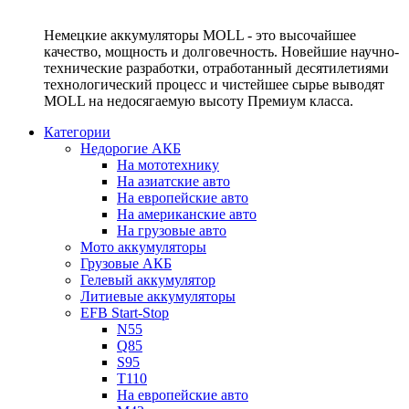
Немецкие аккумуляторы MOLL - это высочайшее
качество, мощность и долговечность. Новейшие научно-
технические разработки, отработанный десятилетиями
технологический процесс и чистейшее сырье выводят
MOLL на недосягаемую высоту Премиум класса.
Категории
Недорогие АКБ
На мототехнику
На азиатские авто
На европейские авто
На американские авто
На грузовые авто
Мото аккумуляторы
Грузовые АКБ
Гелевый аккумулятор
Литиевые аккумуляторы
EFB Start-Stop
N55
Q85
S95
T110
На европейские авто