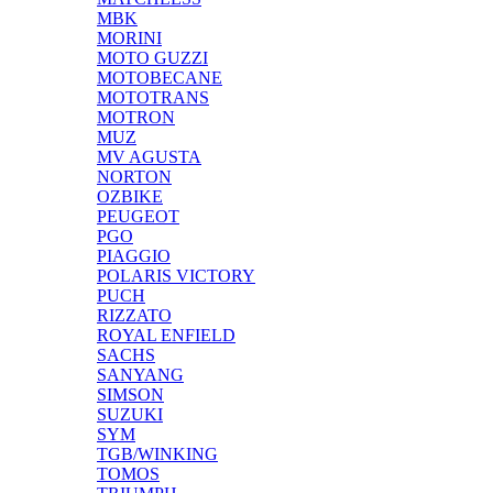
MBK
MORINI
MOTO GUZZI
MOTOBECANE
MOTOTRANS
MOTRON
MUZ
MV AGUSTA
NORTON
OZBIKE
PEUGEOT
PGO
PIAGGIO
POLARIS VICTORY
PUCH
RIZZATO
ROYAL ENFIELD
SACHS
SANYANG
SIMSON
SUZUKI
SYM
TGB/WINKING
TOMOS