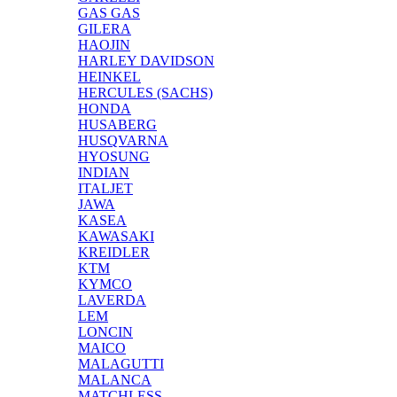
GAS GAS
GILERA
HAOJIN
HARLEY DAVIDSON
HEINKEL
HERCULES (SACHS)
HONDA
HUSABERG
HUSQVARNA
HYOSUNG
INDIAN
ITALJET
JAWA
KASEA
KAWASAKI
KREIDLER
KTM
KYMCO
LAVERDA
LEM
LONCIN
MAICO
MALAGUTTI
MALANCA
MATCHLESS