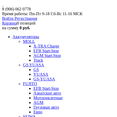
8 (906) 062 0778
Время работы: Пн-Пт 9-18 Сб-Вс 11-16 МСК
Войти
Регистрация
Корзина
0 позиций
на сумму
0 руб.
Аккумуляторы
MOLL
X-TRA Charge
EFB Start-Stop
AGM Start-Stop
Truck
GS YUASA
GS
YUASA
GS-YUASA
FUJITO
EFB Start-Stop
Азиатские авто
Мотоциклетные
AGM
Грузовые авто
Евро
SEIWA