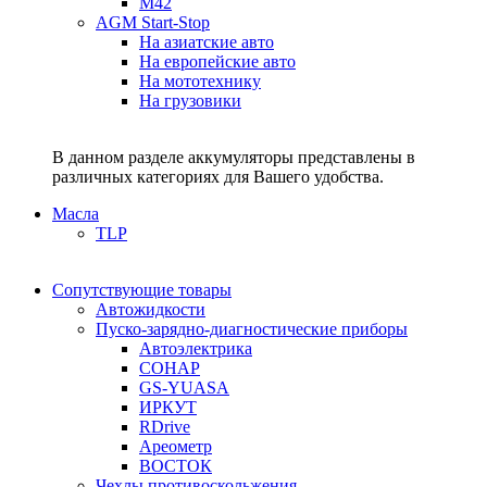
M42
AGM Start-Stop
На азиатские авто
На европейские авто
На мототехнику
На грузовики
В данном разделе аккумуляторы представлены в
различных категориях для Вашего удобства.
Масла
TLP
Сопутствующие товары
Автожидкости
Пуско-зарядно-диагностические приборы
Автоэлектрика
СОНАР
GS-YUASA
ИРКУТ
RDrive
Ареометр
ВОСТОК
Чехлы противоскольжения