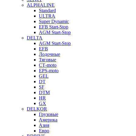
ALPHALINE
Standard
ULTRA
Super Dynamic
EFB Start-Stop
AGM Start-Stop
DELTA
AGM Start-Stop
EFB
Лодочные
Тяговые
СТ-moto
EPS-moto
GEL
DT
SF
DTM
HR
GX
DELKOR
Грузовые
Америка
Азия
Евро