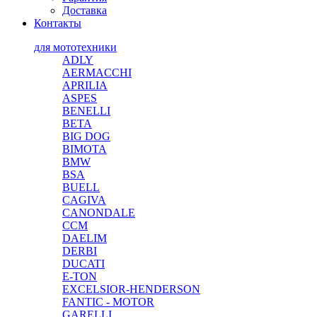
Доставка
Контакты
для мототехники
ADLY
AERMACCHI
APRILIA
ASPES
BENELLI
BETA
BIG DOG
BIMOTA
BMW
BSA
BUELL
CAGIVA
CANONDALE
CCM
DAELIM
DERBI
DUCATI
E-TON
EXCELSIOR-HENDERSON
FANTIC - MOTOR
GARELLI