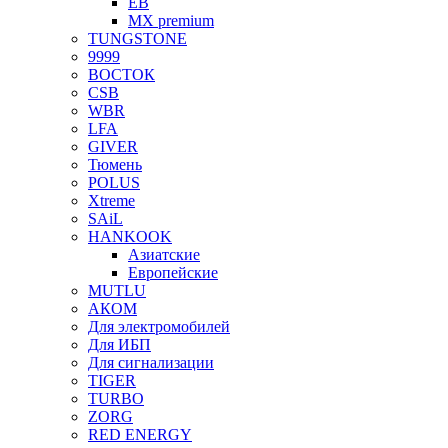
EB
MX premium
TUNGSTONE
9999
ВОСТОК
CSB
WBR
LFA
GIVER
Тюмень
POLUS
Xtreme
SAiL
HANKOOK
Азиатские
Европейские
MUTLU
АКОМ
Для электромобилей
Для ИБП
Для сигнализации
TIGER
TURBO
ZORG
RED ENERGY