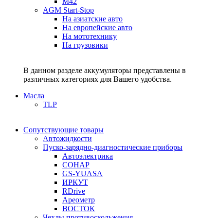
M42
AGM Start-Stop
На азиатские авто
На европейские авто
На мототехнику
На грузовики
В данном разделе аккумуляторы представлены в
различных категориях для Вашего удобства.
Масла
TLP
Сопутствующие товары
Автожидкости
Пуско-зарядно-диагностические приборы
Автоэлектрика
СОНАР
GS-YUASA
ИРКУТ
RDrive
Ареометр
ВОСТОК
Чехлы противоскольжения