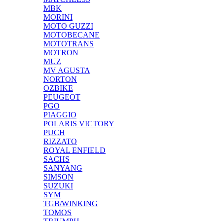
MBK
MORINI
MOTO GUZZI
MOTOBECANE
MOTOTRANS
MOTRON
MUZ
MV AGUSTA
NORTON
OZBIKE
PEUGEOT
PGO
PIAGGIO
POLARIS VICTORY
PUCH
RIZZATO
ROYAL ENFIELD
SACHS
SANYANG
SIMSON
SUZUKI
SYM
TGB/WINKING
TOMOS