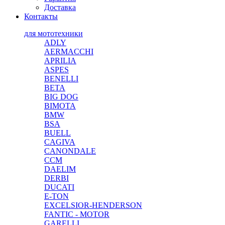
Доставка
Контакты
для мототехники
ADLY
AERMACCHI
APRILIA
ASPES
BENELLI
BETA
BIG DOG
BIMOTA
BMW
BSA
BUELL
CAGIVA
CANONDALE
CCM
DAELIM
DERBI
DUCATI
E-TON
EXCELSIOR-HENDERSON
FANTIC - MOTOR
GARELLI