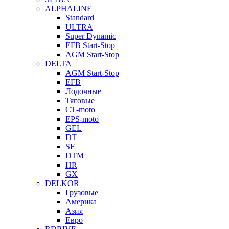
ALPHALINE
Standard
ULTRA
Super Dynamic
EFB Start-Stop
AGM Start-Stop
DELTA
AGM Start-Stop
EFB
Лодочные
Тяговые
СТ-moto
EPS-moto
GEL
DT
SF
DTM
HR
GX
DELKOR
Грузовые
Америка
Азия
Евро