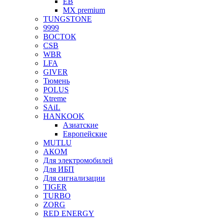
EB
MX premium
TUNGSTONE
9999
ВОСТОК
CSB
WBR
LFA
GIVER
Тюмень
POLUS
Xtreme
SAiL
HANKOOK
Азиатские
Европейские
MUTLU
АКОМ
Для электромобилей
Для ИБП
Для сигнализации
TIGER
TURBO
ZORG
RED ENERGY