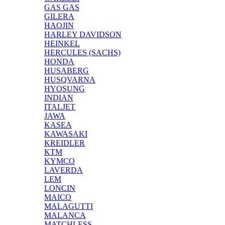
GAS GAS
GILERA
HAOJIN
HARLEY DAVIDSON
HEINKEL
HERCULES (SACHS)
HONDA
HUSABERG
HUSQVARNA
HYOSUNG
INDIAN
ITALJET
JAWA
KASEA
KAWASAKI
KREIDLER
KTM
KYMCO
LAVERDA
LEM
LONCIN
MAICO
MALAGUTTI
MALANCA
MATCHLESS