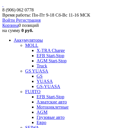
8 (906) 062 0778
Время работы: Пн-Пт 9-18 Сб-Вс 11-16 МСК
Войти
Регистрация
Корзина
0 позиций
на сумму
0 руб.
Аккумуляторы
MOLL
X-TRA Charge
EFB Start-Stop
AGM Start-Stop
Truck
GS YUASA
GS
YUASA
GS-YUASA
FUJITO
EFB Start-Stop
Азиатские авто
Мотоциклетные
AGM
Грузовые авто
Евро
SEIWA