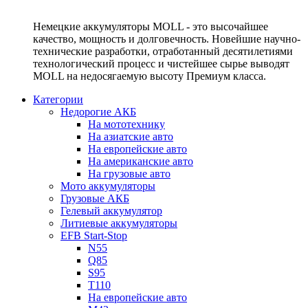
Немецкие аккумуляторы MOLL - это высочайшее
качество, мощность и долговечность. Новейшие научно-
технические разработки, отработанный десятилетиями
технологический процесс и чистейшее сырье выводят
MOLL на недосягаемую высоту Премиум класса.
Категории
Недорогие АКБ
На мототехнику
На азиатские авто
На европейские авто
На американские авто
На грузовые авто
Мото аккумуляторы
Грузовые АКБ
Гелевый аккумулятор
Литиевые аккумуляторы
EFB Start-Stop
N55
Q85
S95
T110
На европейские авто