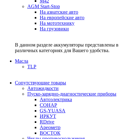
M42
AGM Start-Stop
На азиатские авто
На европейские авто
На мототехнику
На грузовики
В данном разделе аккумуляторы представлены в
различных категориях для Вашего удобства.
Масла
TLP
Сопутствующие товары
Автожидкости
Пуско-зарядно-диагностические приборы
Автоэлектрика
СОНАР
GS-YUASA
ИРКУТ
RDrive
Ареометр
ВОСТОК
Чехлы противоскольжения