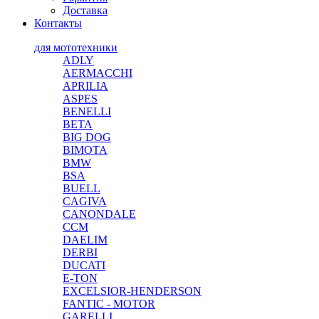
Доставка
Контакты
для мототехники
ADLY
AERMACCHI
APRILIA
ASPES
BENELLI
BETA
BIG DOG
BIMOTA
BMW
BSA
BUELL
CAGIVA
CANONDALE
CCM
DAELIM
DERBI
DUCATI
E-TON
EXCELSIOR-HENDERSON
FANTIC - MOTOR
GARELLI