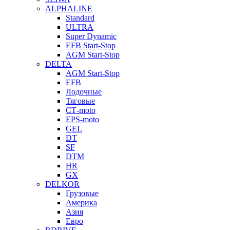
ALPHALINE
Standard
ULTRA
Super Dynamic
EFB Start-Stop
AGM Start-Stop
DELTA
AGM Start-Stop
EFB
Лодочные
Тяговые
СТ-moto
EPS-moto
GEL
DT
SF
DTM
HR
GX
DELKOR
Грузовые
Америка
Азия
Евро