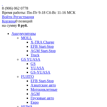
8 (906) 062 0778
Время работы: Пн-Пт 9-18 Сб-Вс 11-16 МСК
Войти
Регистрация
Корзина
0 позиций
на сумму
0 руб.
Аккумуляторы
MOLL
X-TRA Charge
EFB Start-Stop
AGM Start-Stop
Truck
GS YUASA
GS
YUASA
GS-YUASA
FUJITO
EFB Start-Stop
Азиатские авто
Мотоциклетные
AGM
Грузовые авто
Евро
SEIWA