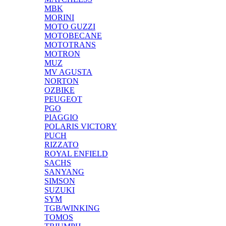
MBK
MORINI
MOTO GUZZI
MOTOBECANE
MOTOTRANS
MOTRON
MUZ
MV AGUSTA
NORTON
OZBIKE
PEUGEOT
PGO
PIAGGIO
POLARIS VICTORY
PUCH
RIZZATO
ROYAL ENFIELD
SACHS
SANYANG
SIMSON
SUZUKI
SYM
TGB/WINKING
TOMOS