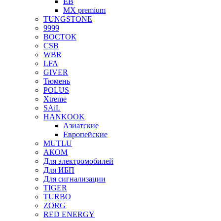
EB
MX premium
TUNGSTONE
9999
ВОСТОК
CSB
WBR
LFA
GIVER
Тюмень
POLUS
Xtreme
SAiL
HANKOOK
Азиатские
Европейские
MUTLU
АКОМ
Для электромобилей
Для ИБП
Для сигнализации
TIGER
TURBO
ZORG
RED ENERGY