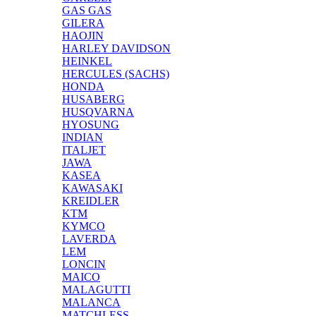
GAS GAS
GILERA
HAOJIN
HARLEY DAVIDSON
HEINKEL
HERCULES (SACHS)
HONDA
HUSABERG
HUSQVARNA
HYOSUNG
INDIAN
ITALJET
JAWA
KASEA
KAWASAKI
KREIDLER
KTM
KYMCO
LAVERDA
LEM
LONCIN
MAICO
MALAGUTTI
MALANCA
MATCHLESS