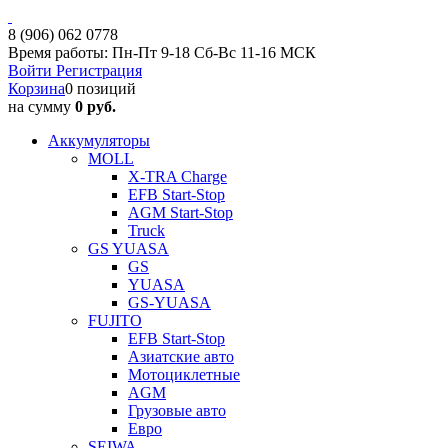
8 (906) 062 0778
Время работы: Пн-Пт 9-18 Сб-Вс 11-16 МСК
Войти
Регистрация
Корзина
0 позиций
на сумму
0 руб.
Аккумуляторы
MOLL
X-TRA Charge
EFB Start-Stop
AGM Start-Stop
Truck
GS YUASA
GS
YUASA
GS-YUASA
FUJITO
EFB Start-Stop
Азиатские авто
Мотоциклетные
AGM
Грузовые авто
Евро
SEIWA