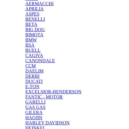
AERMACCHI
APRILIA
ASPES
BENELLI
BETA
BIG DOG
BIMOTA
BMW
BSA
BUELL
CAGIVA
CANONDALE
CCM
DAELIM
DERBI
DUCATI
E-TON
EXCELSIOR-HENDERSON
FANTIC - MOTOR
GARELLI
GAS GAS
GILERA
HAOJIN
HARLEY DAVIDSON
HEINKEL