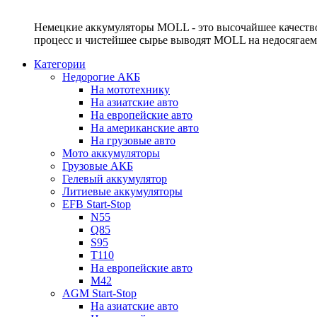
Немецкие аккумуляторы MOLL - это высочайшее качество
процесс и чистейшее сырье выводят MOLL на недосягае
Категории
Недорогие АКБ
На мототехнику
На азиатские авто
На европейские авто
На американские авто
На грузовые авто
Мото аккумуляторы
Грузовые АКБ
Гелевый аккумулятор
Литиевые аккумуляторы
EFB Start-Stop
N55
Q85
S95
T110
На европейские авто
M42
AGM Start-Stop
На азиатские авто