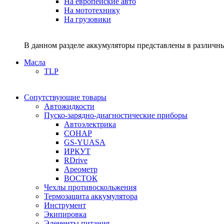
На европейские авто
На мототехнику
На грузовики
В данном разделе аккумуляторы представлены в различны
Масла
TLP
Сопутствующие товары
Автожидкости
Пуско-зарядно-диагностические приборы
Автоэлектрика
СОНАР
GS-YUASA
ИРКУТ
RDrive
Ареометр
ВОСТОК
Чехлы противоскольжения
Термозащита аккумулятора
Инструмент
Экипировка
Элементы питания