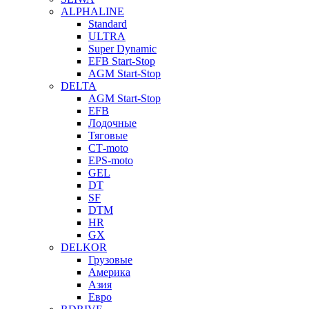
ALPHALINE
Standard
ULTRA
Super Dynamic
EFB Start-Stop
AGM Start-Stop
DELTA
AGM Start-Stop
EFB
Лодочные
Тяговые
СТ-moto
EPS-moto
GEL
DT
SF
DTM
HR
GX
DELKOR
Грузовые
Америка
Азия
Евро