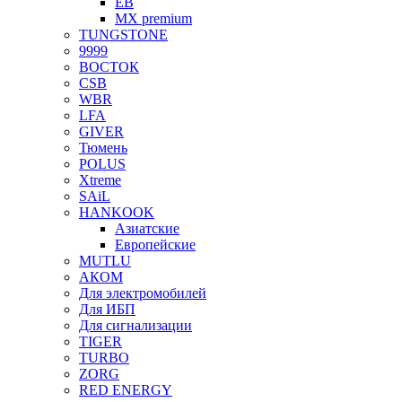
EB
MX premium
TUNGSTONE
9999
ВОСТОК
CSB
WBR
LFA
GIVER
Тюмень
POLUS
Xtreme
SAiL
HANKOOK
Азиатские
Европейские
MUTLU
АКОМ
Для электромобилей
Для ИБП
Для сигнализации
TIGER
TURBO
ZORG
RED ENERGY