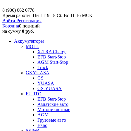
8 (906) 062 0778
Время работы: Пн-Пт 9-18 Сб-Вс 11-16 МСК
Войти
Регистрация
Корзина
0 позиций
на сумму
0 руб.
Аккумуляторы
MOLL
X-TRA Charge
EFB Start-Stop
AGM Start-Stop
Truck
GS YUASA
GS
YUASA
GS-YUASA
FUJITO
EFB Start-Stop
Азиатские авто
Мотоциклетные
AGM
Грузовые авто
Евро
SEIWA