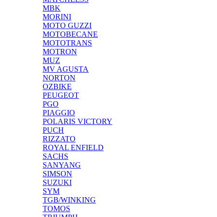
MBK
MORINI
MOTO GUZZI
MOTOBECANE
MOTOTRANS
MOTRON
MUZ
MV AGUSTA
NORTON
OZBIKE
PEUGEOT
PGO
PIAGGIO
POLARIS VICTORY
PUCH
RIZZATO
ROYAL ENFIELD
SACHS
SANYANG
SIMSON
SUZUKI
SYM
TGB/WINKING
TOMOS