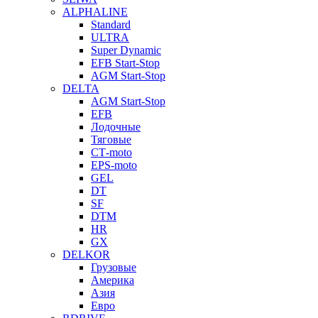
ALPHALINE
Standard
ULTRA
Super Dynamic
EFB Start-Stop
AGM Start-Stop
DELTA
AGM Start-Stop
EFB
Лодочные
Тяговые
СТ-moto
EPS-moto
GEL
DT
SF
DTM
HR
GX
DELKOR
Грузовые
Америка
Азия
Евро