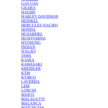
GAS GAS
GILERA
HAOJIN
HARLEY DAVIDSON
HEINKEL
HERCULES (SACHS)
HONDA
HUSABERG
HUSQVARNA
HYOSUNG
INDIAN
ITALJET
JAWA
KASEA
KAWASAKI
KREIDLER
KTM
KYMCO
LAVERDA
LEM
LONCIN
MAICO
MALAGUTTI
MALANCA
MATCHLESS