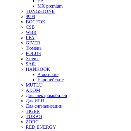
EB
MX premium
TUNGSTONE
9999
ВОСТОК
CSB
WBR
LFA
GIVER
Тюмень
POLUS
Xtreme
SAiL
HANKOOK
Азиатские
Европейские
MUTLU
АКОМ
Для электромобилей
Для ИБП
Для сигнализации
TIGER
TURBO
ZORG
RED ENERGY