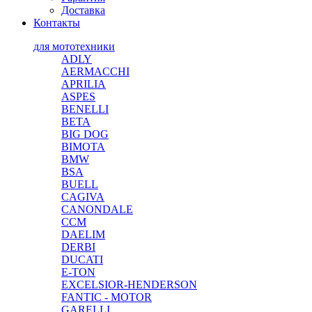
Доставка
Контакты
для мототехники
ADLY
AERMACCHI
APRILIA
ASPES
BENELLI
BETA
BIG DOG
BIMOTA
BMW
BSA
BUELL
CAGIVA
CANONDALE
CCM
DAELIM
DERBI
DUCATI
E-TON
EXCELSIOR-HENDERSON
FANTIC - MOTOR
GARELLI