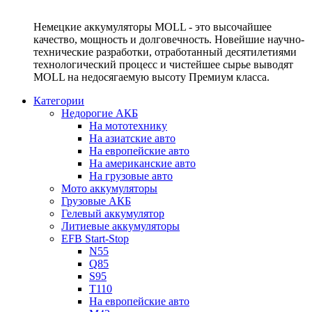
Немецкие аккумуляторы MOLL - это высочайшее
качество, мощность и долговечность. Новейшие научно-
технические разработки, отработанный десятилетиями
технологический процесс и чистейшее сырье выводят
MOLL на недосягаемую высоту Премиум класса.
Категории
Недорогие АКБ
На мототехнику
На азиатские авто
На европейские авто
На американские авто
На грузовые авто
Мото аккумуляторы
Грузовые АКБ
Гелевый аккумулятор
Литиевые аккумуляторы
EFB Start-Stop
N55
Q85
S95
T110
На европейские авто