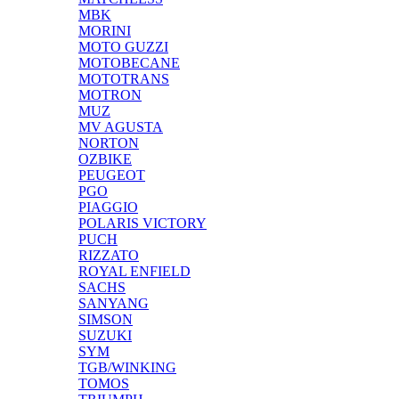
MBK
MORINI
MOTO GUZZI
MOTOBECANE
MOTOTRANS
MOTRON
MUZ
MV AGUSTA
NORTON
OZBIKE
PEUGEOT
PGO
PIAGGIO
POLARIS VICTORY
PUCH
RIZZATO
ROYAL ENFIELD
SACHS
SANYANG
SIMSON
SUZUKI
SYM
TGB/WINKING
TOMOS