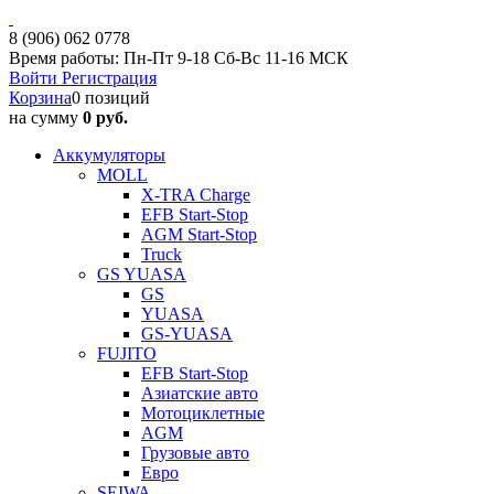
8 (906) 062 0778
Время работы: Пн-Пт 9-18 Сб-Вс 11-16 МСК
Войти
Регистрация
Корзина
0 позиций
на сумму
0 руб.
Аккумуляторы
MOLL
X-TRA Charge
EFB Start-Stop
AGM Start-Stop
Truck
GS YUASA
GS
YUASA
GS-YUASA
FUJITO
EFB Start-Stop
Азиатские авто
Мотоциклетные
AGM
Грузовые авто
Евро
SEIWA