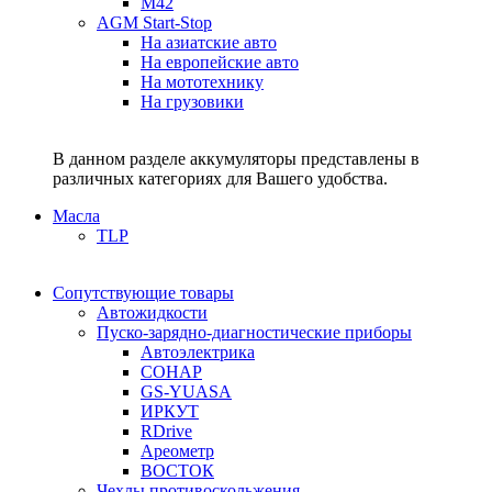
M42
AGM Start-Stop
На азиатские авто
На европейские авто
На мототехнику
На грузовики
В данном разделе аккумуляторы представлены в
различных категориях для Вашего удобства.
Масла
TLP
Сопутствующие товары
Автожидкости
Пуско-зарядно-диагностические приборы
Автоэлектрика
СОНАР
GS-YUASA
ИРКУТ
RDrive
Ареометр
ВОСТОК
Чехлы противоскольжения