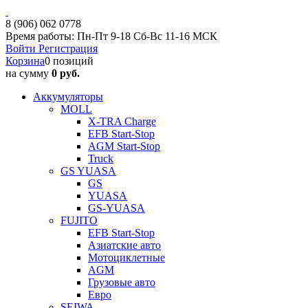
8 (906) 062 0778
Время работы: Пн-Пт 9-18 Сб-Вс 11-16 МСК
Войти
Регистрация
Корзина
0 позиций
на сумму
0 руб.
Аккумуляторы
MOLL
X-TRA Charge
EFB Start-Stop
AGM Start-Stop
Truck
GS YUASA
GS
YUASA
GS-YUASA
FUJITO
EFB Start-Stop
Азиатские авто
Мотоциклетные
AGM
Грузовые авто
Евро
SEIWA