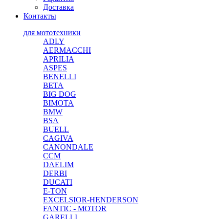
Доставка
Контакты
для мототехники
ADLY
AERMACCHI
APRILIA
ASPES
BENELLI
BETA
BIG DOG
BIMOTA
BMW
BSA
BUELL
CAGIVA
CANONDALE
CCM
DAELIM
DERBI
DUCATI
E-TON
EXCELSIOR-HENDERSON
FANTIC - MOTOR
GARELLI