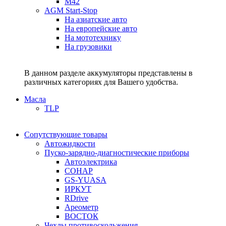
M42
AGM Start-Stop
На азиатские авто
На европейские авто
На мототехнику
На грузовики
В данном разделе аккумуляторы представлены в
различных категориях для Вашего удобства.
Масла
TLP
Сопутствующие товары
Автожидкости
Пуско-зарядно-диагностические приборы
Автоэлектрика
СОНАР
GS-YUASA
ИРКУТ
RDrive
Ареометр
ВОСТОК
Чехлы противоскольжения