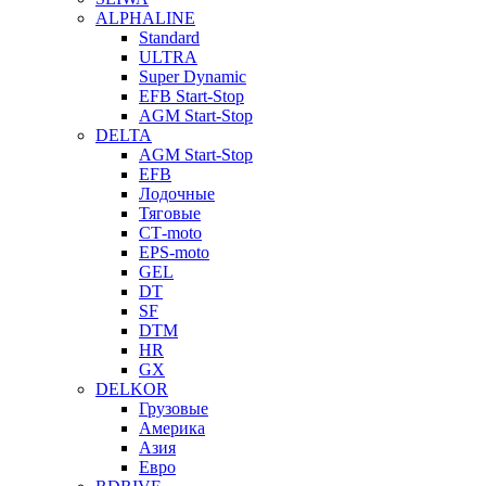
ALPHALINE
Standard
ULTRA
Super Dynamic
EFB Start-Stop
AGM Start-Stop
DELTA
AGM Start-Stop
EFB
Лодочные
Тяговые
СТ-moto
EPS-moto
GEL
DT
SF
DTM
HR
GX
DELKOR
Грузовые
Америка
Азия
Евро