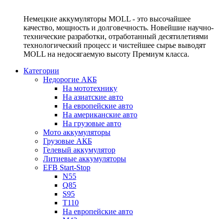
Немецкие аккумуляторы MOLL - это высочайшее
качество, мощность и долговечность. Новейшие научно-
технические разработки, отработанный десятилетиями
технологический процесс и чистейшее сырье выводят
MOLL на недосягаемую высоту Премиум класса.
Категории
Недорогие АКБ
На мототехнику
На азиатские авто
На европейские авто
На американские авто
На грузовые авто
Мото аккумуляторы
Грузовые АКБ
Гелевый аккумулятор
Литиевые аккумуляторы
EFB Start-Stop
N55
Q85
S95
T110
На европейские авто