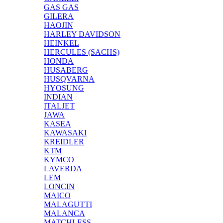
GAS GAS
GILERA
HAOJIN
HARLEY DAVIDSON
HEINKEL
HERCULES (SACHS)
HONDA
HUSABERG
HUSQVARNA
HYOSUNG
INDIAN
ITALJET
JAWA
KASEA
KAWASAKI
KREIDLER
KTM
KYMCO
LAVERDA
LEM
LONCIN
MAICO
MALAGUTTI
MALANCA
MATCHLESS