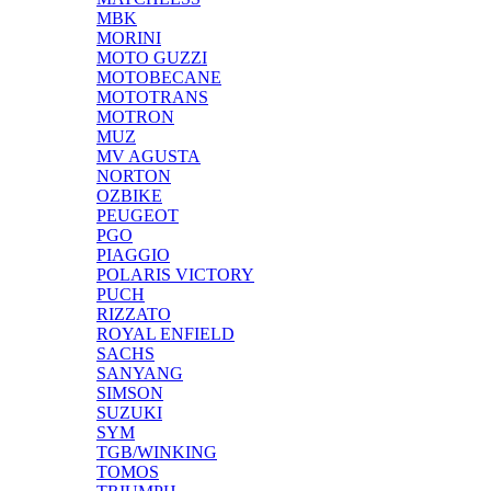
MBK
MORINI
MOTO GUZZI
MOTOBECANE
MOTOTRANS
MOTRON
MUZ
MV AGUSTA
NORTON
OZBIKE
PEUGEOT
PGO
PIAGGIO
POLARIS VICTORY
PUCH
RIZZATO
ROYAL ENFIELD
SACHS
SANYANG
SIMSON
SUZUKI
SYM
TGB/WINKING
TOMOS