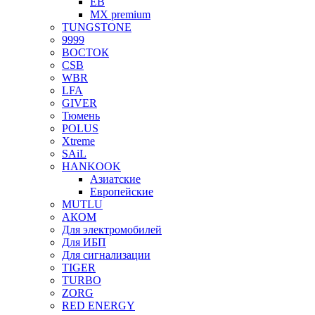
EB
MX premium
TUNGSTONE
9999
ВОСТОК
CSB
WBR
LFA
GIVER
Тюмень
POLUS
Xtreme
SAiL
HANKOOK
Азиатские
Европейские
MUTLU
АКОМ
Для электромобилей
Для ИБП
Для сигнализации
TIGER
TURBO
ZORG
RED ENERGY