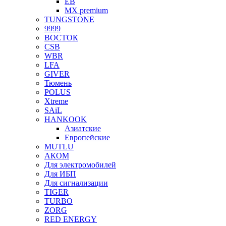
EB
MX premium
TUNGSTONE
9999
ВОСТОК
CSB
WBR
LFA
GIVER
Тюмень
POLUS
Xtreme
SAiL
HANKOOK
Азиатские
Европейские
MUTLU
АКОМ
Для электромобилей
Для ИБП
Для сигнализации
TIGER
TURBO
ZORG
RED ENERGY