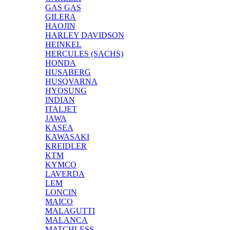
GAS GAS
GILERA
HAOJIN
HARLEY DAVIDSON
HEINKEL
HERCULES (SACHS)
HONDA
HUSABERG
HUSQVARNA
HYOSUNG
INDIAN
ITALJET
JAWA
KASEA
KAWASAKI
KREIDLER
KTM
KYMCO
LAVERDA
LEM
LONCIN
MAICO
MALAGUTTI
MALANCA
MATCHLESS