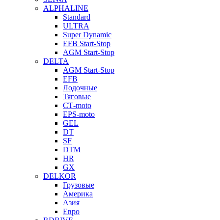
ALPHALINE
Standard
ULTRA
Super Dynamic
EFB Start-Stop
AGM Start-Stop
DELTA
AGM Start-Stop
EFB
Лодочные
Тяговые
СТ-moto
EPS-moto
GEL
DT
SF
DTM
HR
GX
DELKOR
Грузовые
Америка
Азия
Евро