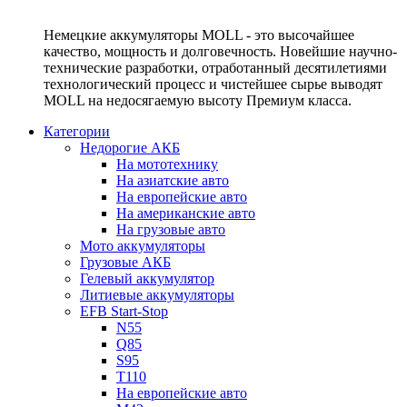
Немецкие аккумуляторы MOLL - это высочайшее
качество, мощность и долговечность. Новейшие научно-
технические разработки, отработанный десятилетиями
технологический процесс и чистейшее сырье выводят
MOLL на недосягаемую высоту Премиум класса.
Категории
Недорогие АКБ
На мототехнику
На азиатские авто
На европейские авто
На американские авто
На грузовые авто
Мото аккумуляторы
Грузовые АКБ
Гелевый аккумулятор
Литиевые аккумуляторы
EFB Start-Stop
N55
Q85
S95
T110
На европейские авто