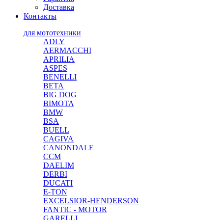
Доставка
Контакты
для мототехники
ADLY
AERMACCHI
APRILIA
ASPES
BENELLI
BETA
BIG DOG
BIMOTA
BMW
BSA
BUELL
CAGIVA
CANONDALE
CCM
DAELIM
DERBI
DUCATI
E-TON
EXCELSIOR-HENDERSON
FANTIC - MOTOR
GARELLI