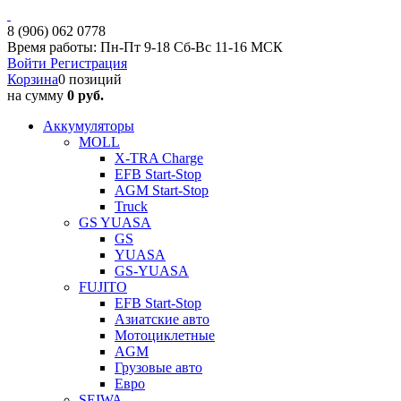
8 (906) 062 0778
Время работы: Пн-Пт 9-18 Сб-Вс 11-16 МСК
Войти
Регистрация
Корзина
0 позиций
на сумму
0 руб.
Аккумуляторы
MOLL
X-TRA Charge
EFB Start-Stop
AGM Start-Stop
Truck
GS YUASA
GS
YUASA
GS-YUASA
FUJITO
EFB Start-Stop
Азиатские авто
Мотоциклетные
AGM
Грузовые авто
Евро
SEIWA