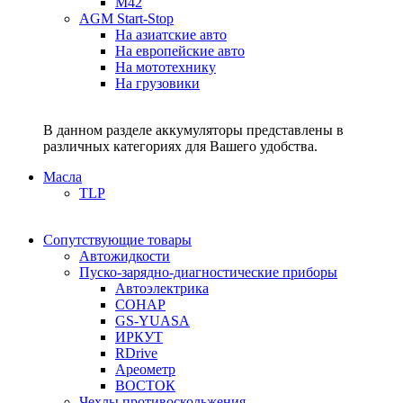
M42
AGM Start-Stop
На азиатские авто
На европейские авто
На мототехнику
На грузовики
В данном разделе аккумуляторы представлены в
различных категориях для Вашего удобства.
Масла
TLP
Сопутствующие товары
Автожидкости
Пуско-зарядно-диагностические приборы
Автоэлектрика
СОНАР
GS-YUASA
ИРКУТ
RDrive
Ареометр
ВОСТОК
Чехлы противоскольжения