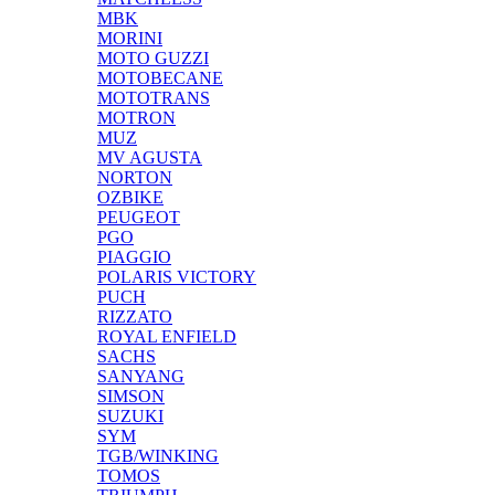
MBK
MORINI
MOTO GUZZI
MOTOBECANE
MOTOTRANS
MOTRON
MUZ
MV AGUSTA
NORTON
OZBIKE
PEUGEOT
PGO
PIAGGIO
POLARIS VICTORY
PUCH
RIZZATO
ROYAL ENFIELD
SACHS
SANYANG
SIMSON
SUZUKI
SYM
TGB/WINKING
TOMOS