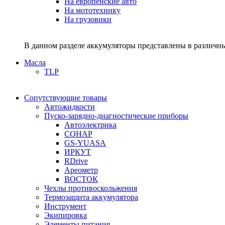
На европейские авто
На мототехнику
На грузовики
В данном разделе аккумуляторы представлены в различны
Масла
TLP
Сопутствующие товары
Автожидкости
Пуско-зарядно-диагностические приборы
Автоэлектрика
СОНАР
GS-YUASA
ИРКУТ
RDrive
Ареометр
ВОСТОК
Чехлы противоскольжения
Термозащита аккумулятора
Инструмент
Экипировка
Элементы питания