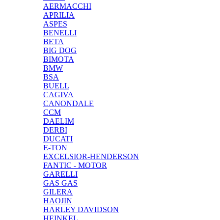
AERMACCHI
APRILIA
ASPES
BENELLI
BETA
BIG DOG
BIMOTA
BMW
BSA
BUELL
CAGIVA
CANONDALE
CCM
DAELIM
DERBI
DUCATI
E-TON
EXCELSIOR-HENDERSON
FANTIC - MOTOR
GARELLI
GAS GAS
GILERA
HAOJIN
HARLEY DAVIDSON
HEINKEL