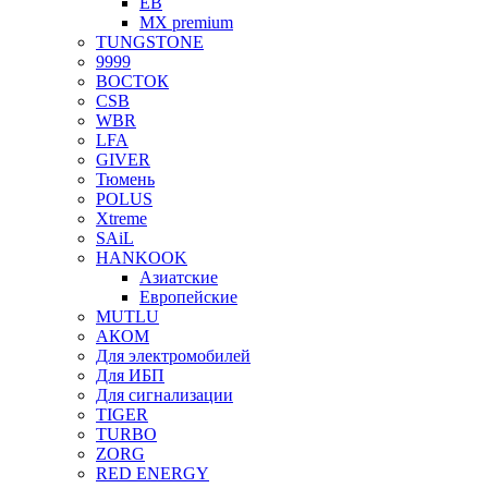
EB
MX premium
TUNGSTONE
9999
ВОСТОК
CSB
WBR
LFA
GIVER
Тюмень
POLUS
Xtreme
SAiL
HANKOOK
Азиатские
Европейские
MUTLU
АКОМ
Для электромобилей
Для ИБП
Для сигнализации
TIGER
TURBO
ZORG
RED ENERGY