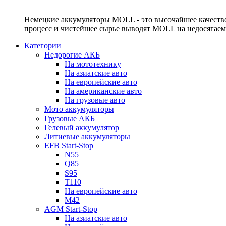
Немецкие аккумуляторы MOLL - это высочайшее качество
процесс и чистейшее сырье выводят MOLL на недосягае
Категории
Недорогие АКБ
На мототехнику
На азиатские авто
На европейские авто
На американские авто
На грузовые авто
Мото аккумуляторы
Грузовые АКБ
Гелевый аккумулятор
Литиевые аккумуляторы
EFB Start-Stop
N55
Q85
S95
T110
На европейские авто
M42
AGM Start-Stop
На азиатские авто