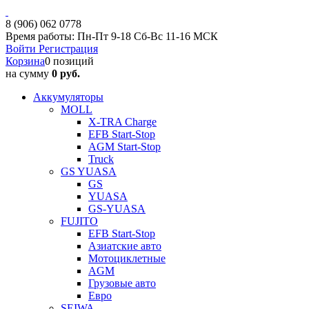
8 (906) 062 0778
Время работы: Пн-Пт 9-18 Сб-Вс 11-16 МСК
Войти
Регистрация
Корзина
0 позиций
на сумму
0 руб.
Аккумуляторы
MOLL
X-TRA Charge
EFB Start-Stop
AGM Start-Stop
Truck
GS YUASA
GS
YUASA
GS-YUASA
FUJITO
EFB Start-Stop
Азиатские авто
Мотоциклетные
AGM
Грузовые авто
Евро
SEIWA