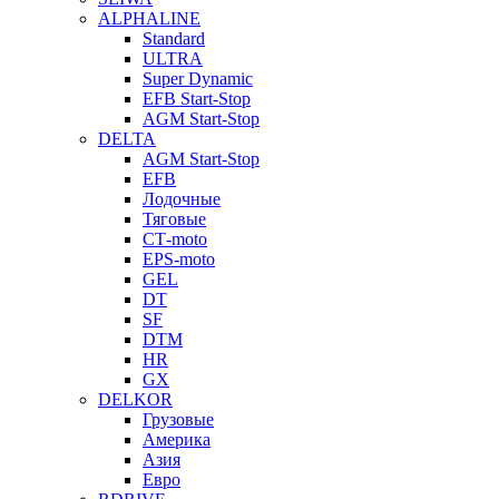
ALPHALINE
Standard
ULTRA
Super Dynamic
EFB Start-Stop
AGM Start-Stop
DELTA
AGM Start-Stop
EFB
Лодочные
Тяговые
СТ-moto
EPS-moto
GEL
DT
SF
DTM
HR
GX
DELKOR
Грузовые
Америка
Азия
Евро