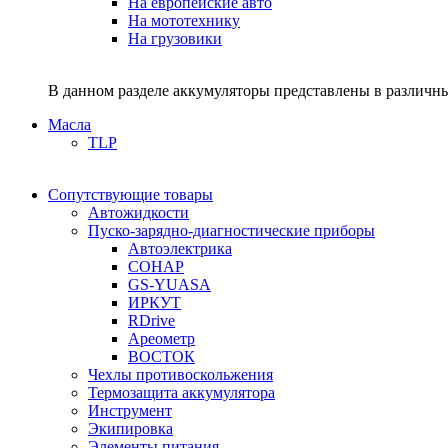
На европейские авто
На мототехнику
На грузовики
В данном разделе аккумуляторы представлены в различны
Масла
TLP
Сопутствующие товары
Автожидкости
Пуско-зарядно-диагностические приборы
Автоэлектрика
СОНАР
GS-YUASA
ИРКУТ
RDrive
Ареометр
ВОСТОК
Чехлы противоскольжения
Термозащита аккумулятора
Инструмент
Экипировка
Элементы питания