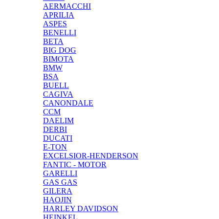
AERMACCHI
APRILIA
ASPES
BENELLI
BETA
BIG DOG
BIMOTA
BMW
BSA
BUELL
CAGIVA
CANONDALE
CCM
DAELIM
DERBI
DUCATI
E-TON
EXCELSIOR-HENDERSON
FANTIC - MOTOR
GARELLI
GAS GAS
GILERA
HAOJIN
HARLEY DAVIDSON
HEINKEL