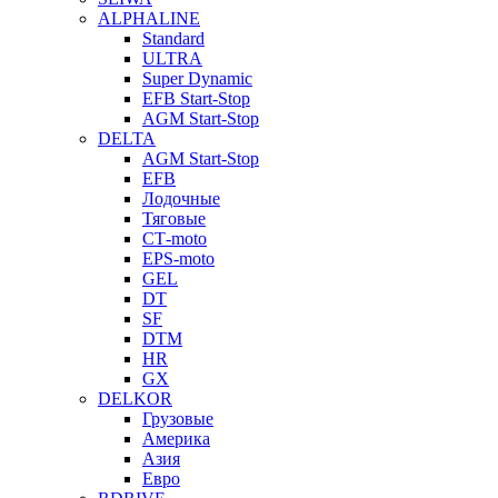
ALPHALINE
Standard
ULTRA
Super Dynamic
EFB Start-Stop
AGM Start-Stop
DELTA
AGM Start-Stop
EFB
Лодочные
Тяговые
СТ-moto
EPS-moto
GEL
DT
SF
DTM
HR
GX
DELKOR
Грузовые
Америка
Азия
Евро