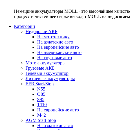
Немецкие аккумуляторы MOLL - это высочайшее качество
процесс и чистейшее сырье выводят MOLL на недосягае
Категории
Недорогие АКБ
На мототехнику
На азиатские авто
На европейские авто
На американские авто
На грузовые авто
Мото аккумуляторы
Грузовые АКБ
Гелевый аккумулятор
Литиевые аккумуляторы
EFB Start-Stop
N55
Q85
S95
T110
На европейские авто
M42
AGM Start-Stop
На азиатские авто