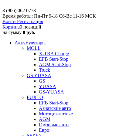
8 (906) 062 0778
Время работы: Пн-Пт 9-18 Сб-Вс 11-16 МСК
Войти
Регистрация
Корзина
0 позиций
на сумму
0 руб.
Аккумуляторы
MOLL
X-TRA Charge
EFB Start-Stop
AGM Start-Stop
Truck
GS YUASA
GS
YUASA
GS-YUASA
FUJITO
EFB Start-Stop
Азиатские авто
Мотоциклетные
AGM
Грузовые авто
Евро
SEIWA