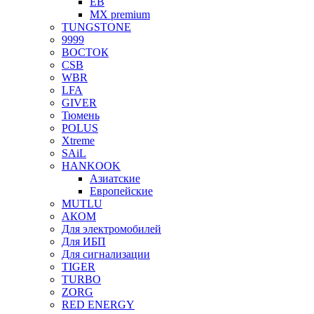
EB
MX premium
TUNGSTONE
9999
ВОСТОК
CSB
WBR
LFA
GIVER
Тюмень
POLUS
Xtreme
SAiL
HANKOOK
Азиатские
Европейские
MUTLU
АКОМ
Для электромобилей
Для ИБП
Для сигнализации
TIGER
TURBO
ZORG
RED ENERGY