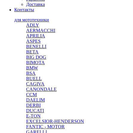
Доставка
Контакты
для мототехники
ADLY
AERMACCHI
APRILIA
ASPES
BENELLI
BETA
BIG DOG
BIMOTA
BMW
BSA
BUELL
CAGIVA
CANONDALE
CCM
DAELIM
DERBI
DUCATI
E-TON
EXCELSIOR-HENDERSON
FANTIC - MOTOR
GARELLI