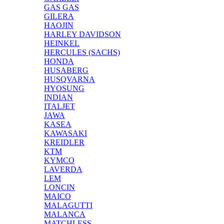
GAS GAS
GILERA
HAOJIN
HARLEY DAVIDSON
HEINKEL
HERCULES (SACHS)
HONDA
HUSABERG
HUSQVARNA
HYOSUNG
INDIAN
ITALJET
JAWA
KASEA
KAWASAKI
KREIDLER
KTM
KYMCO
LAVERDA
LEM
LONCIN
MAICO
MALAGUTTI
MALANCA
MATCHLESS