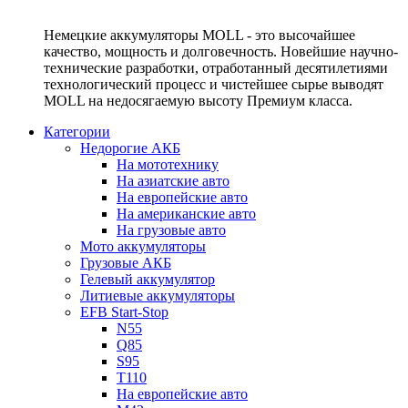
Немецкие аккумуляторы MOLL - это высочайшее
качество, мощность и долговечность. Новейшие научно-
технические разработки, отработанный десятилетиями
технологический процесс и чистейшее сырье выводят
MOLL на недосягаемую высоту Премиум класса.
Категории
Недорогие АКБ
На мототехнику
На азиатские авто
На европейские авто
На американские авто
На грузовые авто
Мото аккумуляторы
Грузовые АКБ
Гелевый аккумулятор
Литиевые аккумуляторы
EFB Start-Stop
N55
Q85
S95
T110
На европейские авто