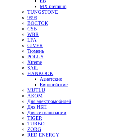
EB
MX premium
TUNGSTONE
9999
ВОСТОК
CSB
WBR
LFA
GIVER
Тюмень
POLUS
Xtreme
SAiL
HANKOOK
Азиатские
Европейские
MUTLU
АКОМ
Для электромобилей
Для ИБП
Для сигнализации
TIGER
TURBO
ZORG
RED ENERGY