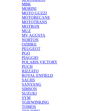
MBK
MORINI
MOTO GUZZI
MOTOBECANE
MOTOTRANS
MOTRON
MUZ
MV AGUSTA
NORTON
OZBIKE
PEUGEOT
PGO
PIAGGIO
POLARIS VICTORY
PUCH
RIZZATO
ROYAL ENFIELD
SACHS
SANYANG
SIMSON
SUZUKI
SYM
TGB/WINKING
TOMOS