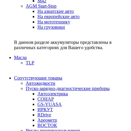
M42
AGM Start-Stop
На азиатские авто
На европейские авто
На мототехнику
На грузовики
В данном разделе аккумуляторы представлены в
различных категориях для Вашего удобства.
Масла
TLP
Сопутствующие товары
Автожидкости
Пуско-зарядно-диагностические приборы
Автоэлектрика
СОНАР
GS-YUASA
ИРКУТ
RDrive
Ареометр
ВОСТОК
Чехлы противоскольжения