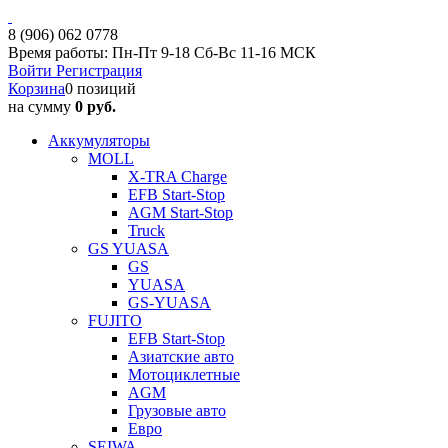
8 (906) 062 0778
Время работы: Пн-Пт 9-18 Сб-Вс 11-16 МСК
Войти
Регистрация
Корзина
0 позиций
на сумму
0 руб.
Аккумуляторы
MOLL
X-TRA Charge
EFB Start-Stop
AGM Start-Stop
Truck
GS YUASA
GS
YUASA
GS-YUASA
FUJITO
EFB Start-Stop
Азиатские авто
Мотоциклетные
AGM
Грузовые авто
Евро
SEIWA