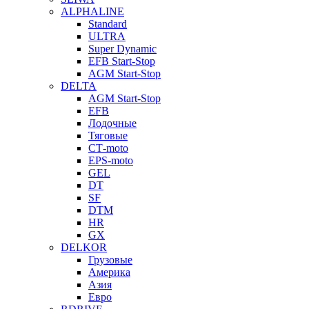
ALPHALINE
Standard
ULTRA
Super Dynamic
EFB Start-Stop
AGM Start-Stop
DELTA
AGM Start-Stop
EFB
Лодочные
Тяговые
СТ-moto
EPS-moto
GEL
DT
SF
DTM
HR
GX
DELKOR
Грузовые
Америка
Азия
Евро