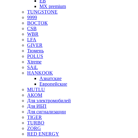
EB
MX premium
TUNGSTONE
9999
ВОСТОК
CSB
WBR
LFA
GIVER
Тюмень
POLUS
Xtreme
SAiL
HANKOOK
Азиатские
Европейские
MUTLU
АКОМ
Для электромобилей
Для ИБП
Для сигнализации
TIGER
TURBO
ZORG
RED ENERGY