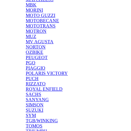
MBK
MORINI
MOTO GUZZI
MOTOBECANE
MOTOTRANS
MOTRON
MUZ
MV AGUSTA
NORTON
OZBIKE
PEUGEOT
PGO
PIAGGIO
POLARIS VICTORY
PUCH
RIZZATO
ROYAL ENFIELD
SACHS
SANYANG
SIMSON
SUZUKI
SYM
TGB/WINKING
TOMOS