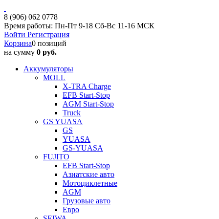
8 (906) 062 0778
Время работы: Пн-Пт 9-18 Сб-Вс 11-16 МСК
Войти
Регистрация
Корзина
0 позиций
на сумму
0 руб.
Аккумуляторы
MOLL
X-TRA Charge
EFB Start-Stop
AGM Start-Stop
Truck
GS YUASA
GS
YUASA
GS-YUASA
FUJITO
EFB Start-Stop
Азиатские авто
Мотоциклетные
AGM
Грузовые авто
Евро
SEIWA