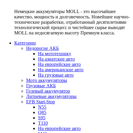
Немецкие аккумуляторы MOLL - это высочайшее
качество, мощность и долговечность. Новейшие научно-
технические разработки, отработанный десятилетиями
технологический процесс и чистейшее сырье выводят
MOLL на недосягаемую высоту Премиум класса.
Категории
Недорогие АКБ
На мототехнику
На азиатские авто
На европейские авто
На американские авто
На грузовые авто
Мото аккумуляторы
Грузовые АКБ
Гелевый аккумулятор
Литиевые аккумуляторы
EFB Start-Stop
N55
Q85
S95
T110
На европейские авто