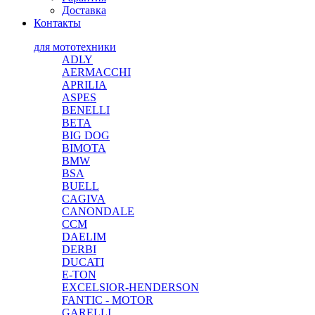
Доставка
Контакты
для мототехники
ADLY
AERMACCHI
APRILIA
ASPES
BENELLI
BETA
BIG DOG
BIMOTA
BMW
BSA
BUELL
CAGIVA
CANONDALE
CCM
DAELIM
DERBI
DUCATI
E-TON
EXCELSIOR-HENDERSON
FANTIC - MOTOR
GARELLI