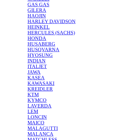
GAS GAS
GILERA
HAOJIN
HARLEY DAVIDSON
HEINKEL
HERCULES (SACHS)
HONDA
HUSABERG
HUSQVARNA
HYOSUNG
INDIAN
ITALJET
JAWA
KASEA
KAWASAKI
KREIDLER
KTM
KYMCO
LAVERDA
LEM
LONCIN
MAICO
MALAGUTTI
MALANCA
MATCHLESS