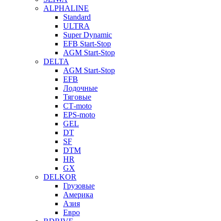
ALPHALINE
Standard
ULTRA
Super Dynamic
EFB Start-Stop
AGM Start-Stop
DELTA
AGM Start-Stop
EFB
Лодочные
Тяговые
СТ-moto
EPS-moto
GEL
DT
SF
DTM
HR
GX
DELKOR
Грузовые
Америка
Азия
Евро