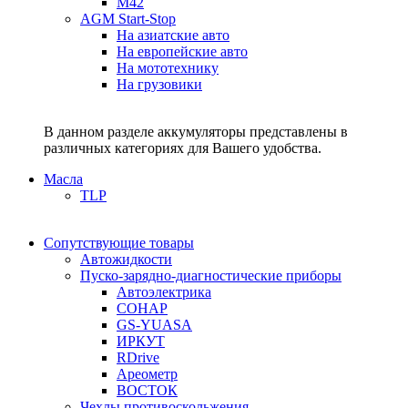
M42
AGM Start-Stop
На азиатские авто
На европейские авто
На мототехнику
На грузовики
В данном разделе аккумуляторы представлены в
различных категориях для Вашего удобства.
Масла
TLP
Сопутствующие товары
Автожидкости
Пуско-зарядно-диагностические приборы
Автоэлектрика
СОНАР
GS-YUASA
ИРКУТ
RDrive
Ареометр
ВОСТОК
Чехлы противоскольжения