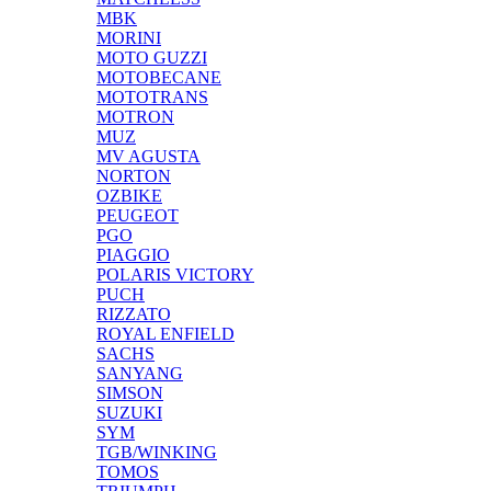
MBK
MORINI
MOTO GUZZI
MOTOBECANE
MOTOTRANS
MOTRON
MUZ
MV AGUSTA
NORTON
OZBIKE
PEUGEOT
PGO
PIAGGIO
POLARIS VICTORY
PUCH
RIZZATO
ROYAL ENFIELD
SACHS
SANYANG
SIMSON
SUZUKI
SYM
TGB/WINKING
TOMOS