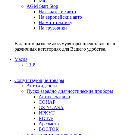
M42
AGM Start-Stop
На азиатские авто
На европейские авто
На мототехнику
На грузовики
В данном разделе аккумуляторы представлены в
различных категориях для Вашего удобства.
Масла
TLP
Сопутствующие товары
Автожидкости
Пуско-зарядно-диагностические приборы
Автоэлектрика
СОНАР
GS-YUASA
ИРКУТ
RDrive
Ареометр
ВОСТОК
Чехлы противоскольжения