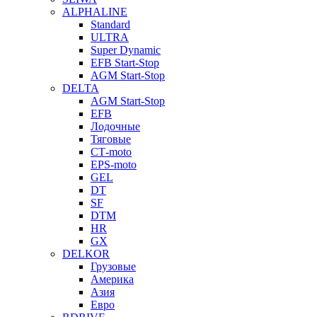
ALPHALINE
Standard
ULTRA
Super Dynamic
EFB Start-Stop
AGM Start-Stop
DELTA
AGM Start-Stop
EFB
Лодочные
Тяговые
СТ-moto
EPS-moto
GEL
DT
SF
DTM
HR
GX
DELKOR
Грузовые
Америка
Азия
Евро