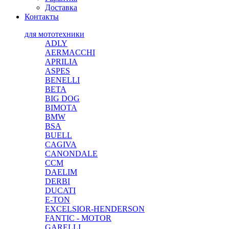
Доставка
Контакты
для мототехники
ADLY
AERMACCHI
APRILIA
ASPES
BENELLI
BETA
BIG DOG
BIMOTA
BMW
BSA
BUELL
CAGIVA
CANONDALE
CCM
DAELIM
DERBI
DUCATI
E-TON
EXCELSIOR-HENDERSON
FANTIC - MOTOR
GARELLI