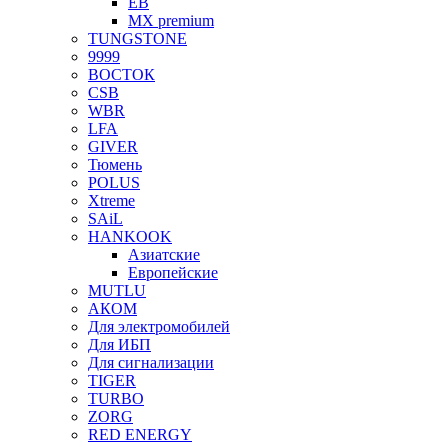
EB
MX premium
TUNGSTONE
9999
ВОСТОК
CSB
WBR
LFA
GIVER
Тюмень
POLUS
Xtreme
SAiL
HANKOOK
Азиатские
Европейские
MUTLU
АКОМ
Для электромобилей
Для ИБП
Для сигнализации
TIGER
TURBO
ZORG
RED ENERGY