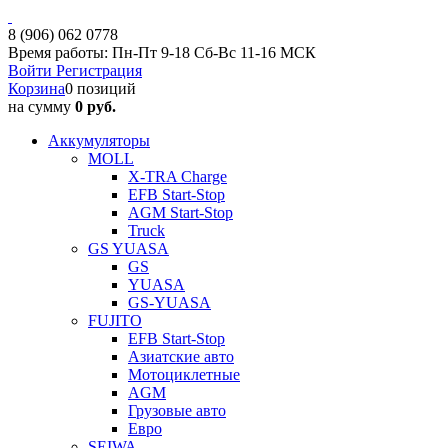
8 (906) 062 0778
Время работы: Пн-Пт 9-18 Сб-Вс 11-16 МСК
Войти
Регистрация
Корзина
0 позиций
на сумму
0 руб.
Аккумуляторы
MOLL
X-TRA Charge
EFB Start-Stop
AGM Start-Stop
Truck
GS YUASA
GS
YUASA
GS-YUASA
FUJITO
EFB Start-Stop
Азиатские авто
Мотоциклетные
AGM
Грузовые авто
Евро
SEIWA