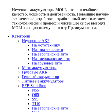
Немецкие аккумуляторы MOLL - это высочайшее
качество, мощность и долговечность. Новейшие научно-
технические разработки, отработанный десятилетиями
технологический процесс и чистейшее сырье выводят
MOLL на недосягаемую высоту Премиум класса.
Категории
Недорогие АКБ
На мототехнику
На азиатские авто
На европейские авто
На американские авто
На грузовые авто
Мото аккумуляторы
Грузовые АКБ
Гелевый аккумулятор
Литиевые аккумуляторы
EFB Start-Stop
N55
Q85
S95
T110
На европейские авто