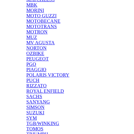
MBK
MORINI
MOTO GUZZI
MOTOBECANE
MOTOTRANS
MOTRON
MUZ
MV AGUSTA
NORTON
OZBIKE
PEUGEOT
PGO
PIAGGIO
POLARIS VICTORY
PUCH
RIZZATO
ROYAL ENFIELD
SACHS
SANYANG
SIMSON
SUZUKI
SYM
TGB/WINKING
TOMOS