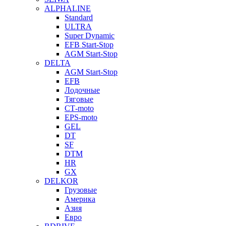
ALPHALINE
Standard
ULTRA
Super Dynamic
EFB Start-Stop
AGM Start-Stop
DELTA
AGM Start-Stop
EFB
Лодочные
Тяговые
СТ-moto
EPS-moto
GEL
DT
SF
DTM
HR
GX
DELKOR
Грузовые
Америка
Азия
Евро