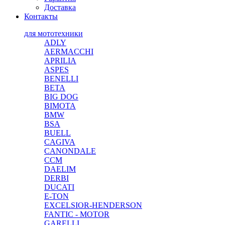
Доставка
Контакты
для мототехники
ADLY
AERMACCHI
APRILIA
ASPES
BENELLI
BETA
BIG DOG
BIMOTA
BMW
BSA
BUELL
CAGIVA
CANONDALE
CCM
DAELIM
DERBI
DUCATI
E-TON
EXCELSIOR-HENDERSON
FANTIC - MOTOR
GARELLI