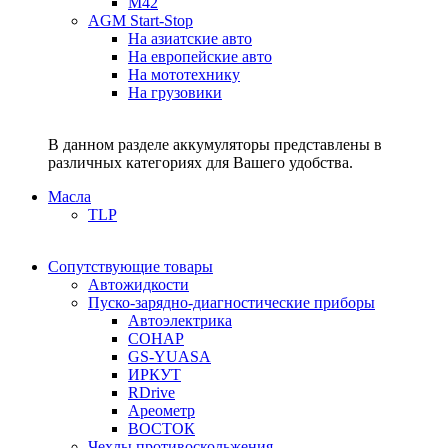
M42
AGM Start-Stop
На азиатские авто
На европейские авто
На мототехнику
На грузовики
В данном разделе аккумуляторы представлены в
различных категориях для Вашего удобства.
Масла
TLP
Сопутствующие товары
Автожидкости
Пуско-зарядно-диагностические приборы
Автоэлектрика
СОНАР
GS-YUASA
ИРКУТ
RDrive
Ареометр
ВОСТОК
Чехлы противоскольжения