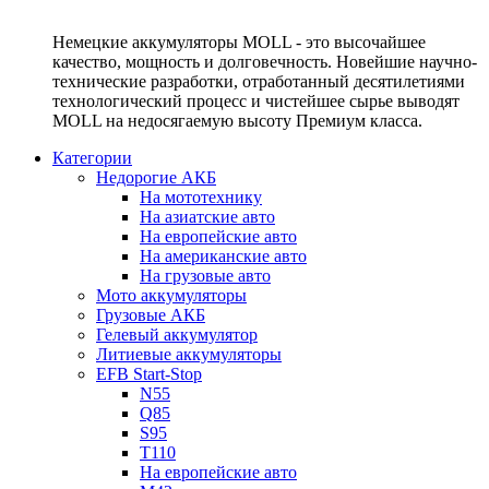
Немецкие аккумуляторы MOLL - это высочайшее
качество, мощность и долговечность. Новейшие научно-
технические разработки, отработанный десятилетиями
технологический процесс и чистейшее сырье выводят
MOLL на недосягаемую высоту Премиум класса.
Категории
Недорогие АКБ
На мототехнику
На азиатские авто
На европейские авто
На американские авто
На грузовые авто
Мото аккумуляторы
Грузовые АКБ
Гелевый аккумулятор
Литиевые аккумуляторы
EFB Start-Stop
N55
Q85
S95
T110
На европейские авто