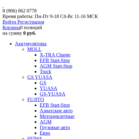
8 (906) 062 0778
Время работы: Пн-Пт 9-18 Сб-Вс 11-16 МСК
Войти
Регистрация
Корзина
0 позиций
на сумму
0 руб.
Аккумуляторы
MOLL
X-TRA Charge
EFB Start-Stop
AGM Start-Stop
Truck
GS YUASA
GS
YUASA
GS-YUASA
FUJITO
EFB Start-Stop
Азиатские авто
Мотоциклетные
AGM
Грузовые авто
Евро
SEIWA