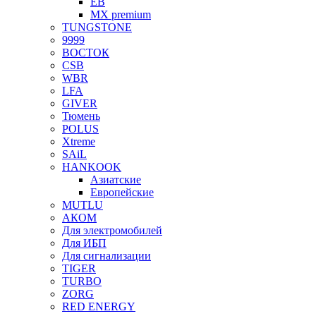
EB
MX premium
TUNGSTONE
9999
ВОСТОК
CSB
WBR
LFA
GIVER
Тюмень
POLUS
Xtreme
SAiL
HANKOOK
Азиатские
Европейские
MUTLU
АКОМ
Для электромобилей
Для ИБП
Для сигнализации
TIGER
TURBO
ZORG
RED ENERGY