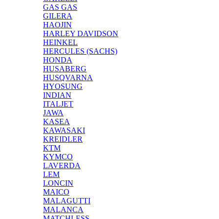
GAS GAS
GILERA
HAOJIN
HARLEY DAVIDSON
HEINKEL
HERCULES (SACHS)
HONDA
HUSABERG
HUSQVARNA
HYOSUNG
INDIAN
ITALJET
JAWA
KASEA
KAWASAKI
KREIDLER
KTM
KYMCO
LAVERDA
LEM
LONCIN
MAICO
MALAGUTTI
MALANCA
MATCHLESS