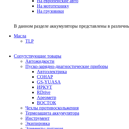
На европейские авто
На мототехнику
На грузовики
В данном разделе аккумуляторы представлены в различны
Масла
TLP
Сопутствующие товары
Автожидкости
Пуско-зарядно-диагностические приборы
Автоэлектрика
СОНАР
GS-YUASA
ИРКУТ
RDrive
Ареометр
ВОСТОК
Чехлы противоскольжения
Термозащита аккумулятора
Инструмент
Экипировка
Элементы питания