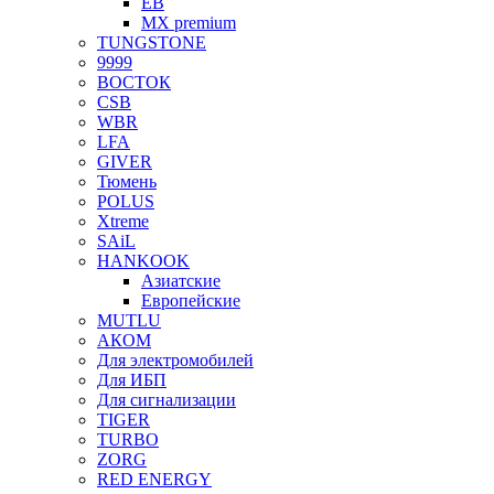
EB
MX premium
TUNGSTONE
9999
ВОСТОК
CSB
WBR
LFA
GIVER
Тюмень
POLUS
Xtreme
SAiL
HANKOOK
Азиатские
Европейские
MUTLU
АКОМ
Для электромобилей
Для ИБП
Для сигнализации
TIGER
TURBO
ZORG
RED ENERGY