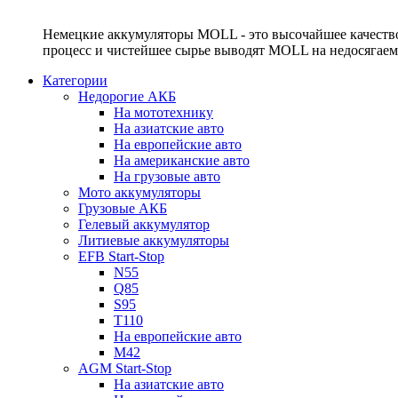
Немецкие аккумуляторы MOLL - это высочайшее качество
процесс и чистейшее сырье выводят MOLL на недосягае
Категории
Недорогие АКБ
На мототехнику
На азиатские авто
На европейские авто
На американские авто
На грузовые авто
Мото аккумуляторы
Грузовые АКБ
Гелевый аккумулятор
Литиевые аккумуляторы
EFB Start-Stop
N55
Q85
S95
T110
На европейские авто
M42
AGM Start-Stop
На азиатские авто