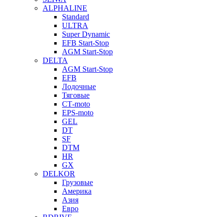
ALPHALINE
Standard
ULTRA
Super Dynamic
EFB Start-Stop
AGM Start-Stop
DELTA
AGM Start-Stop
EFB
Лодочные
Тяговые
СТ-moto
EPS-moto
GEL
DT
SF
DTM
HR
GX
DELKOR
Грузовые
Америка
Азия
Евро