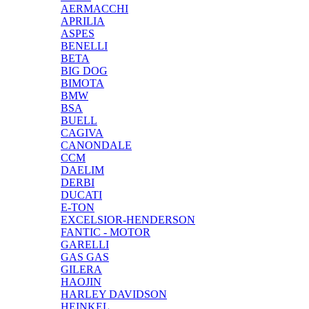
AERMACCHI
APRILIA
ASPES
BENELLI
BETA
BIG DOG
BIMOTA
BMW
BSA
BUELL
CAGIVA
CANONDALE
CCM
DAELIM
DERBI
DUCATI
E-TON
EXCELSIOR-HENDERSON
FANTIC - MOTOR
GARELLI
GAS GAS
GILERA
HAOJIN
HARLEY DAVIDSON
HEINKEL