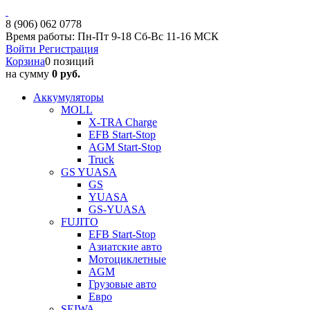
8 (906) 062 0778
Время работы: Пн-Пт 9-18 Сб-Вс 11-16 МСК
Войти
Регистрация
Корзина
0 позиций
на сумму
0 руб.
Аккумуляторы
MOLL
X-TRA Charge
EFB Start-Stop
AGM Start-Stop
Truck
GS YUASA
GS
YUASA
GS-YUASA
FUJITO
EFB Start-Stop
Азиатские авто
Мотоциклетные
AGM
Грузовые авто
Евро
SEIWA