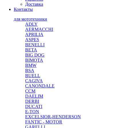
Доставка
Контакты
для мототехники
ADLY
AERMACCHI
APRILIA
ASPES
BENELLI
BETA
BIG DOG
BIMOTA
BMW
BSA
BUELL
CAGIVA
CANONDALE
CCM
DAELIM
DERBI
DUCATI
E-TON
EXCELSIOR-HENDERSON
FANTIC - MOTOR
GARELLI