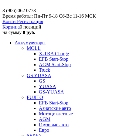
8 (906) 062 0778
Время работы: Пн-Пт 9-18 Сб-Вс 11-16 МСК
Войти
Регистрация
Корзина
0 позиций
на сумму
0 руб.
Аккумуляторы
MOLL
X-TRA Charge
EFB Start-Stop
AGM Start-Stop
Truck
GS YUASA
GS
YUASA
GS-YUASA
FUJITO
EFB Start-Stop
Азиатские авто
Мотоциклетные
AGM
Грузовые авто
Евро
SEIWA