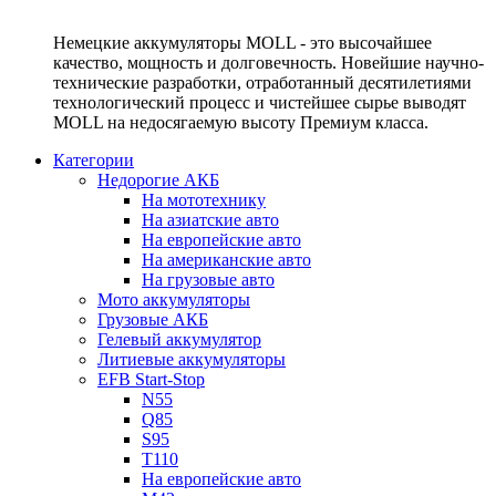
Немецкие аккумуляторы MOLL - это высочайшее
качество, мощность и долговечность. Новейшие научно-
технические разработки, отработанный десятилетиями
технологический процесс и чистейшее сырье выводят
MOLL на недосягаемую высоту Премиум класса.
Категории
Недорогие АКБ
На мототехнику
На азиатские авто
На европейские авто
На американские авто
На грузовые авто
Мото аккумуляторы
Грузовые АКБ
Гелевый аккумулятор
Литиевые аккумуляторы
EFB Start-Stop
N55
Q85
S95
T110
На европейские авто