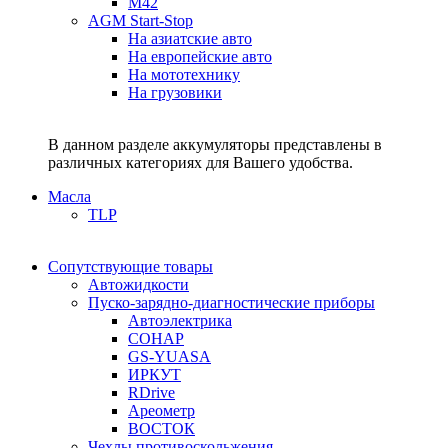
M42
AGM Start-Stop
На азиатские авто
На европейские авто
На мототехнику
На грузовики
В данном разделе аккумуляторы представлены в
различных категориях для Вашего удобства.
Масла
TLP
Сопутствующие товары
Автожидкости
Пуско-зарядно-диагностические приборы
Автоэлектрика
СОНАР
GS-YUASA
ИРКУТ
RDrive
Ареометр
ВОСТОК
Чехлы противоскольжения