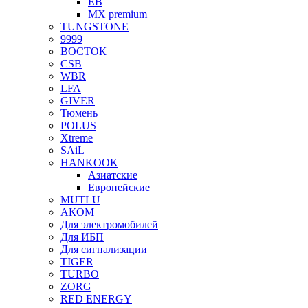
EB
MX premium
TUNGSTONE
9999
ВОСТОК
CSB
WBR
LFA
GIVER
Тюмень
POLUS
Xtreme
SAiL
HANKOOK
Азиатские
Европейские
MUTLU
АКОМ
Для электромобилей
Для ИБП
Для сигнализации
TIGER
TURBO
ZORG
RED ENERGY