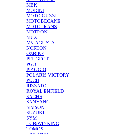
MBK
MORINI
MOTO GUZZI
MOTOBECANE
MOTOTRANS
MOTRON
MUZ
MV AGUSTA
NORTON
OZBIKE
PEUGEOT
PGO
PIAGGIO
POLARIS VICTORY
PUCH
RIZZATO
ROYAL ENFIELD
SACHS
SANYANG
SIMSON
SUZUKI
SYM
TGB/WINKING
TOMOS