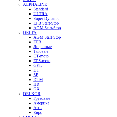
ALPHALINE
Standard
ULTRA
Super Dynamic
EFB Start-Stop
AGM Start-Stop
DELTA
AGM Start-Stop
EFB
Лодочные
Тяговые
СТ-moto
EPS-moto
GEL
DT
SF
DTM
HR
GX
DELKOR
Грузовые
Америка
Азия
Евро