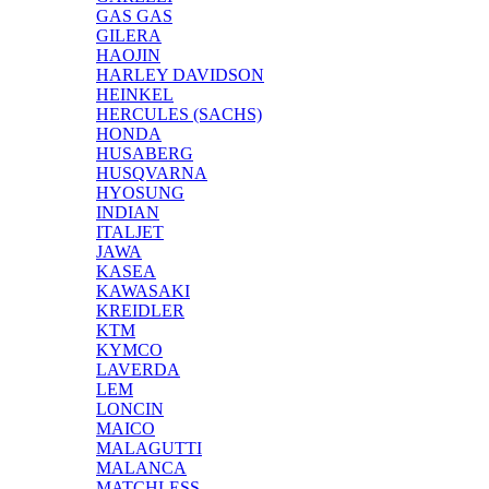
GAS GAS
GILERA
HAOJIN
HARLEY DAVIDSON
HEINKEL
HERCULES (SACHS)
HONDA
HUSABERG
HUSQVARNA
HYOSUNG
INDIAN
ITALJET
JAWA
KASEA
KAWASAKI
KREIDLER
KTM
KYMCO
LAVERDA
LEM
LONCIN
MAICO
MALAGUTTI
MALANCA
MATCHLESS