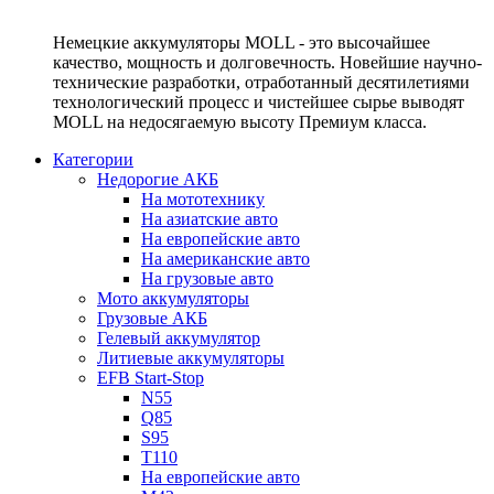
Немецкие аккумуляторы MOLL - это высочайшее
качество, мощность и долговечность. Новейшие научно-
технические разработки, отработанный десятилетиями
технологический процесс и чистейшее сырье выводят
MOLL на недосягаемую высоту Премиум класса.
Категории
Недорогие АКБ
На мототехнику
На азиатские авто
На европейские авто
На американские авто
На грузовые авто
Мото аккумуляторы
Грузовые АКБ
Гелевый аккумулятор
Литиевые аккумуляторы
EFB Start-Stop
N55
Q85
S95
T110
На европейские авто