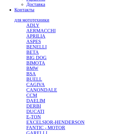
Доставка
Контакты
для мототехники
ADLY
AERMACCHI
APRILIA
ASPES
BENELLI
BETA
BIG DOG
BIMOTA
BMW
BSA
BUELL
CAGIVA
CANONDALE
CCM
DAELIM
DERBI
DUCATI
E-TON
EXCELSIOR-HENDERSON
FANTIC - MOTOR
GARELLI