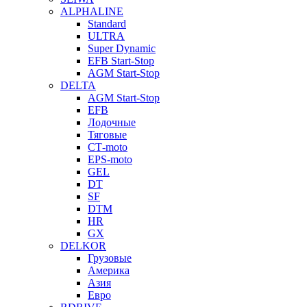
ALPHALINE
Standard
ULTRA
Super Dynamic
EFB Start-Stop
AGM Start-Stop
DELTA
AGM Start-Stop
EFB
Лодочные
Тяговые
СТ-moto
EPS-moto
GEL
DT
SF
DTM
HR
GX
DELKOR
Грузовые
Америка
Азия
Евро