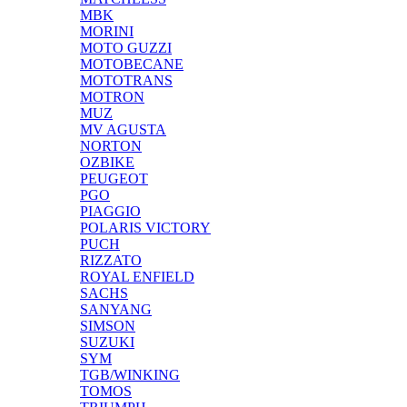
MBK
MORINI
MOTO GUZZI
MOTOBECANE
MOTOTRANS
MOTRON
MUZ
MV AGUSTA
NORTON
OZBIKE
PEUGEOT
PGO
PIAGGIO
POLARIS VICTORY
PUCH
RIZZATO
ROYAL ENFIELD
SACHS
SANYANG
SIMSON
SUZUKI
SYM
TGB/WINKING
TOMOS