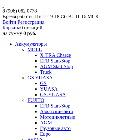
8 (906) 062 0778
Время работы: Пн-Пт 9-18 Сб-Вс 11-16 МСК
Войти
Регистрация
Корзина
0 позиций
на сумму
0 руб.
Аккумуляторы
MOLL
X-TRA Charge
EFB Start-Stop
AGM Start-Stop
Truck
GS YUASA
GS
YUASA
GS-YUASA
FUJITO
EFB Start-Stop
Азиатские авто
Мотоциклетные
AGM
Грузовые авто
Евро
SEIWA