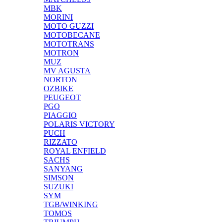
MBK
MORINI
MOTO GUZZI
MOTOBECANE
MOTOTRANS
MOTRON
MUZ
MV AGUSTA
NORTON
OZBIKE
PEUGEOT
PGO
PIAGGIO
POLARIS VICTORY
PUCH
RIZZATO
ROYAL ENFIELD
SACHS
SANYANG
SIMSON
SUZUKI
SYM
TGB/WINKING
TOMOS