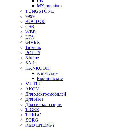
EB
MX premium
TUNGSTONE
9999
ВОСТОК
CSB
WBR
LFA
GIVER
Тюмень
POLUS
Xtreme
SAiL
HANKOOK
Азиатские
Европейские
MUTLU
АКОМ
Для электромобилей
Для ИБП
Для сигнализации
TIGER
TURBO
ZORG
RED ENERGY