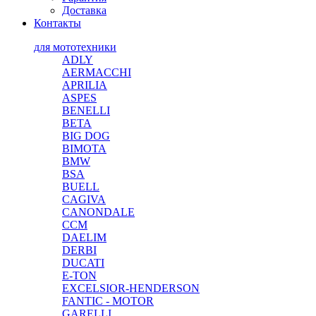
Доставка
Контакты
для мототехники
ADLY
AERMACCHI
APRILIA
ASPES
BENELLI
BETA
BIG DOG
BIMOTA
BMW
BSA
BUELL
CAGIVA
CANONDALE
CCM
DAELIM
DERBI
DUCATI
E-TON
EXCELSIOR-HENDERSON
FANTIC - MOTOR
GARELLI