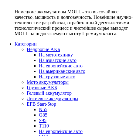
Немецкие аккумуляторы MOLL - это высочайшее
качество, мощность и долговечность. Новейшие научно-
технические разработки, отработанный десятилетиями
технологический процесс и чистейшее сырье выводят
MOLL на недосягаемую высоту Премиум класса.
Категории
Недорогие АКБ
На мототехнику
На азиатские авто
На европейские авто
На американские авто
На грузовые авто
Мото аккумуляторы
Грузовые АКБ
Гелевый аккумулятор
Литиевые аккумуляторы
EFB Start-Stop
N55
Q85
S95
T110
На европейские авто