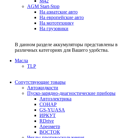
M42
AGM Start-Stop
На азиатские авто
На европейские авто
На мототехнику
На грузовики
В данном разделе аккумуляторы представлены в
различных категориях для Вашего удобства.
Масла
TLP
Сопутствующие товары
Автожидкости
Пуско-зарядно-диагностические приборы
Автоэлектрика
СОНАР
GS-YUASA
ИРКУТ
RDrive
Ареометр
ВОСТОК
Чехлы противоскольжения