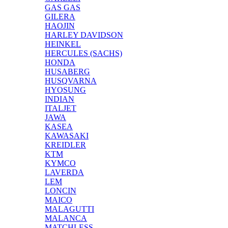
GAS GAS
GILERA
HAOJIN
HARLEY DAVIDSON
HEINKEL
HERCULES (SACHS)
HONDA
HUSABERG
HUSQVARNA
HYOSUNG
INDIAN
ITALJET
JAWA
KASEA
KAWASAKI
KREIDLER
KTM
KYMCO
LAVERDA
LEM
LONCIN
MAICO
MALAGUTTI
MALANCA
MATCHLESS