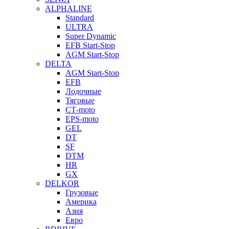
ALPHALINE
Standard
ULTRA
Super Dynamic
EFB Start-Stop
AGM Start-Stop
DELTA
AGM Start-Stop
EFB
Лодочные
Тяговые
СТ-moto
EPS-moto
GEL
DT
SF
DTM
HR
GX
DELKOR
Грузовые
Америка
Азия
Евро