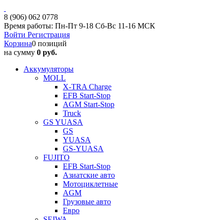
8 (906) 062 0778
Время работы: Пн-Пт 9-18 Сб-Вс 11-16 МСК
Войти
Регистрация
Корзина
0 позиций
на сумму
0 руб.
Аккумуляторы
MOLL
X-TRA Charge
EFB Start-Stop
AGM Start-Stop
Truck
GS YUASA
GS
YUASA
GS-YUASA
FUJITO
EFB Start-Stop
Азиатские авто
Мотоциклетные
AGM
Грузовые авто
Евро
SEIWA