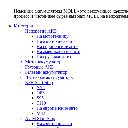
Немецкие аккумуляторы MOLL - это высочайшее качество
процесс и чистейшее сырье выводят MOLL на недосягае
Категории
Недорогие АКБ
На мототехнику
На азиатские авто
На европейские авто
На американские авто
На грузовые авто
Мото аккумуляторы
Грузовые АКБ
Гелевый аккумулятор
Литиевые аккумуляторы
EFB Start-Stop
N55
Q85
S95
T110
На европейские авто
M42
AGM Start-Stop
На азиатские авто