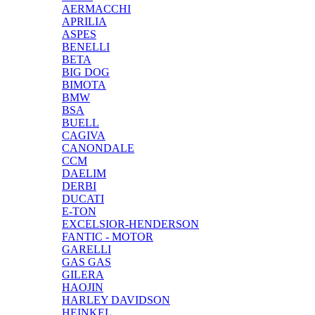
AERMACCHI
APRILIA
ASPES
BENELLI
BETA
BIG DOG
BIMOTA
BMW
BSA
BUELL
CAGIVA
CANONDALE
CCM
DAELIM
DERBI
DUCATI
E-TON
EXCELSIOR-HENDERSON
FANTIC - MOTOR
GARELLI
GAS GAS
GILERA
HAOJIN
HARLEY DAVIDSON
HEINKEL