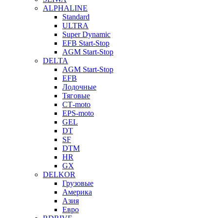
ALPHALINE
Standard
ULTRA
Super Dynamic
EFB Start-Stop
AGM Start-Stop
DELTA
AGM Start-Stop
EFB
Лодочные
Тяговые
СТ-moto
EPS-moto
GEL
DT
SF
DTM
HR
GX
DELKOR
Грузовые
Америка
Азия
Евро