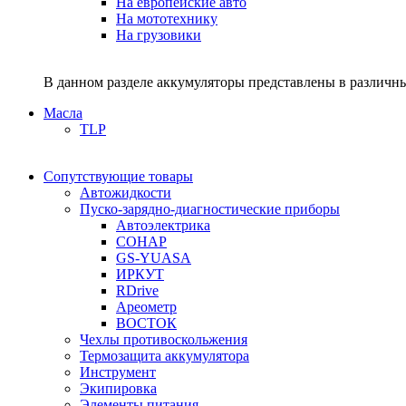
На европейские авто
На мототехнику
На грузовики
В данном разделе аккумуляторы представлены в различны
Масла
TLP
Сопутствующие товары
Автожидкости
Пуско-зарядно-диагностические приборы
Автоэлектрика
СОНАР
GS-YUASA
ИРКУТ
RDrive
Ареометр
ВОСТОК
Чехлы противоскольжения
Термозащита аккумулятора
Инструмент
Экипировка
Элементы питания