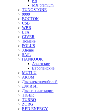
EB
MX premium
TUNGSTONE
9999
ВОСТОК
CSB
WBR
LFA
GIVER
Тюмень
POLUS
Xtreme
SAiL
HANKOOK
Азиатские
Европейские
MUTLU
АКОМ
Для электромобилей
Для ИБП
Для сигнализации
TIGER
TURBO
ZORG
RED ENERGY