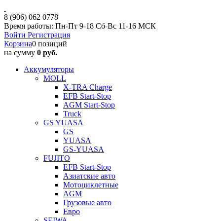
8 (906) 062 0778
Время работы: Пн-Пт 9-18 Сб-Вс 11-16 МСК
Войти
Регистрация
Корзина
0 позиций
на сумму
0 руб.
Аккумуляторы
MOLL
X-TRA Charge
EFB Start-Stop
AGM Start-Stop
Truck
GS YUASA
GS
YUASA
GS-YUASA
FUJITO
EFB Start-Stop
Азиатские авто
Мотоциклетные
AGM
Грузовые авто
Евро
SEIWA