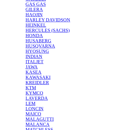
GAS GAS
GILERA
HAOJIN
HARLEY DAVIDSON
HEINKEL
HERCULES (SACHS)
HONDA
HUSABERG
HUSQVARNA
HYOSUNG
INDIAN
ITALJET
JAWA
KASEA
KAWASAKI
KREIDLER
KTM
KYMCO
LAVERDA
LEM
LONCIN
MAICO
MALAGUTTI
MALANCA
MATCHLESS