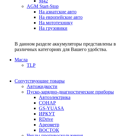
M42
AGM Start-Stop
На азиатские авто
На европейские авто
На мототехнику
На грузовики
В данном разделе аккумуляторы представлены в
различных категориях для Вашего удобства.
Масла
TLP
Сопутствующие товары
Автожидкости
Пуско-зарядно-диагностические приборы
Автоэлектрика
СОНАР
GS-YUASA
ИРКУТ
RDrive
Ареометр
ВОСТОК
Чехлы противоскольжения