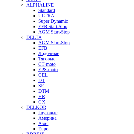
ALPHALINE
Standard
ULTRA
Super Dynamic
EFB Start-Stop
AGM Start-Stop
DELTA
AGM Start-Stop
EFB
Лодочные
Тяговые
СТ-moto
EPS-moto
GEL
DT
SF
DTM
HR
GX
DELKOR
Грузовые
Америка
Азия
Евро