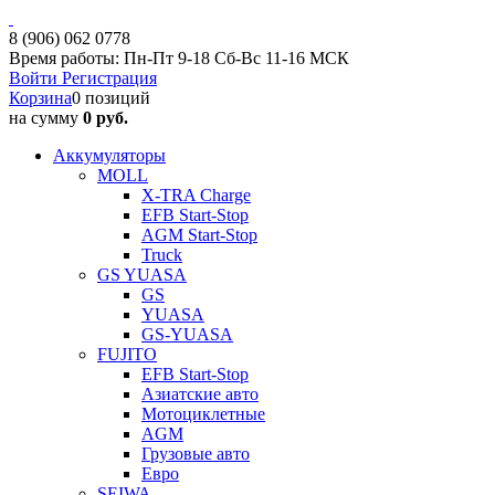
8 (906) 062 0778
Время работы: Пн-Пт 9-18 Сб-Вс 11-16 МСК
Войти
Регистрация
Корзина
0 позиций
на сумму
0 руб.
Аккумуляторы
MOLL
X-TRA Charge
EFB Start-Stop
AGM Start-Stop
Truck
GS YUASA
GS
YUASA
GS-YUASA
FUJITO
EFB Start-Stop
Азиатские авто
Мотоциклетные
AGM
Грузовые авто
Евро
SEIWA