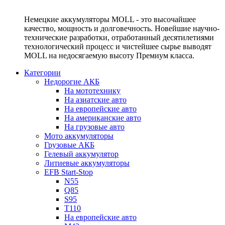
Немецкие аккумуляторы MOLL - это высочайшее
качество, мощность и долговечность. Новейшие научно-
технические разработки, отработанный десятилетиями
технологический процесс и чистейшее сырье выводят
MOLL на недосягаемую высоту Премиум класса.
Категории
Недорогие АКБ
На мототехнику
На азиатские авто
На европейские авто
На американские авто
На грузовые авто
Мото аккумуляторы
Грузовые АКБ
Гелевый аккумулятор
Литиевые аккумуляторы
EFB Start-Stop
N55
Q85
S95
T110
На европейские авто