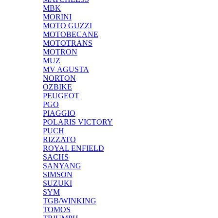
MBK
MORINI
MOTO GUZZI
MOTOBECANE
MOTOTRANS
MOTRON
MUZ
MV AGUSTA
NORTON
OZBIKE
PEUGEOT
PGO
PIAGGIO
POLARIS VICTORY
PUCH
RIZZATO
ROYAL ENFIELD
SACHS
SANYANG
SIMSON
SUZUKI
SYM
TGB/WINKING
TOMOS