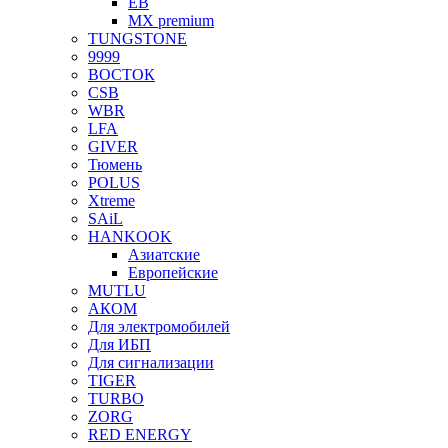
EB
MX premium
TUNGSTONE
9999
ВОСТОК
CSB
WBR
LFA
GIVER
Тюмень
POLUS
Xtreme
SAiL
HANKOOK
Азиатские
Европейские
MUTLU
АКОМ
Для электромобилей
Для ИБП
Для сигнализации
TIGER
TURBO
ZORG
RED ENERGY