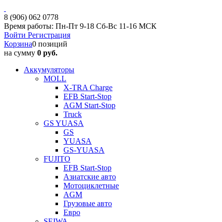
8 (906) 062 0778
Время работы: Пн-Пт 9-18 Сб-Вс 11-16 МСК
Войти
Регистрация
Корзина
0 позиций
на сумму
0 руб.
Аккумуляторы
MOLL
X-TRA Charge
EFB Start-Stop
AGM Start-Stop
Truck
GS YUASA
GS
YUASA
GS-YUASA
FUJITO
EFB Start-Stop
Азиатские авто
Мотоциклетные
AGM
Грузовые авто
Евро
SEIWA