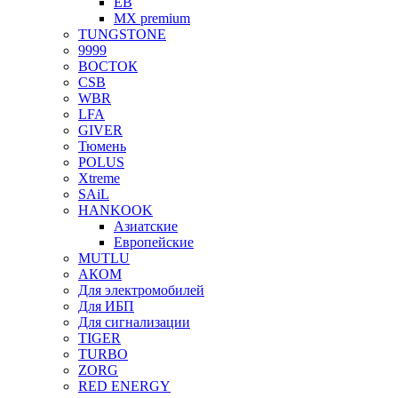
EB
MX premium
TUNGSTONE
9999
ВОСТОК
CSB
WBR
LFA
GIVER
Тюмень
POLUS
Xtreme
SAiL
HANKOOK
Азиатские
Европейские
MUTLU
АКОМ
Для электромобилей
Для ИБП
Для сигнализации
TIGER
TURBO
ZORG
RED ENERGY