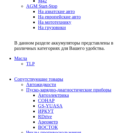
M42
AGM Start-Stop
На азиатские авто
На европейские авто
На мототехнику
На грузовики
В данном разделе аккумуляторы представлены в
различных категориях для Вашего удобства.
Масла
TLP
Сопутствующие товары
Автожидкости
Пуско-зарядно-диагностические приборы
Автоэлектрика
СОНАР
GS-YUASA
ИРКУТ
RDrive
Ареометр
ВОСТОК
Чехлы противоскольжения