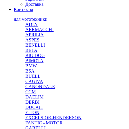
Доставка
Контакты
для мототехники
ADLY
AERMACCHI
APRILIA
ASPES
BENELLI
BETA
BIG DOG
BIMOTA
BMW
BSA
BUELL
CAGIVA
CANONDALE
CCM
DAELIM
DERBI
DUCATI
E-TON
EXCELSIOR-HENDERSON
FANTIC - MOTOR
GARELLI