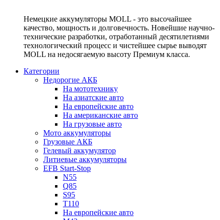
Немецкие аккумуляторы MOLL - это высочайшее
качество, мощность и долговечность. Новейшие научно-
технические разработки, отработанный десятилетиями
технологический процесс и чистейшее сырье выводят
MOLL на недосягаемую высоту Премиум класса.
Категории
Недорогие АКБ
На мототехнику
На азиатские авто
На европейские авто
На американские авто
На грузовые авто
Мото аккумуляторы
Грузовые АКБ
Гелевый аккумулятор
Литиевые аккумуляторы
EFB Start-Stop
N55
Q85
S95
T110
На европейские авто