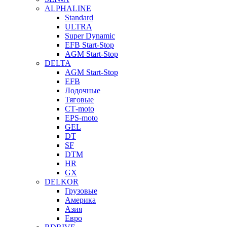
ALPHALINE
Standard
ULTRA
Super Dynamic
EFB Start-Stop
AGM Start-Stop
DELTA
AGM Start-Stop
EFB
Лодочные
Тяговые
СТ-moto
EPS-moto
GEL
DT
SF
DTM
HR
GX
DELKOR
Грузовые
Америка
Азия
Евро