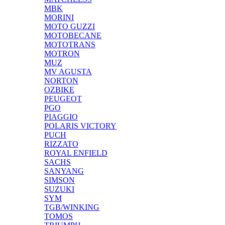
MBK
MORINI
MOTO GUZZI
MOTOBECANE
MOTOTRANS
MOTRON
MUZ
MV AGUSTA
NORTON
OZBIKE
PEUGEOT
PGO
PIAGGIO
POLARIS VICTORY
PUCH
RIZZATO
ROYAL ENFIELD
SACHS
SANYANG
SIMSON
SUZUKI
SYM
TGB/WINKING
TOMOS