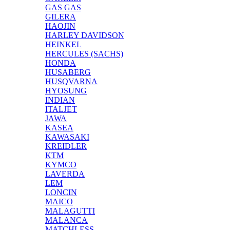
GAS GAS
GILERA
HAOJIN
HARLEY DAVIDSON
HEINKEL
HERCULES (SACHS)
HONDA
HUSABERG
HUSQVARNA
HYOSUNG
INDIAN
ITALJET
JAWA
KASEA
KAWASAKI
KREIDLER
KTM
KYMCO
LAVERDA
LEM
LONCIN
MAICO
MALAGUTTI
MALANCA
MATCHLESS