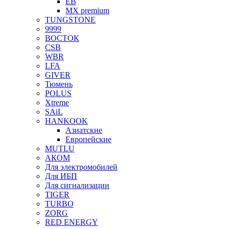
EB
MX premium
TUNGSTONE
9999
ВОСТОК
CSB
WBR
LFA
GIVER
Тюмень
POLUS
Xtreme
SAiL
HANKOOK
Азиатские
Европейские
MUTLU
АКОМ
Для электромобилей
Для ИБП
Для сигнализации
TIGER
TURBO
ZORG
RED ENERGY