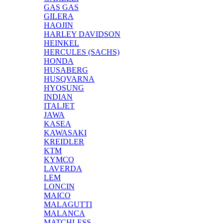
GAS GAS
GILERA
HAOJIN
HARLEY DAVIDSON
HEINKEL
HERCULES (SACHS)
HONDA
HUSABERG
HUSQVARNA
HYOSUNG
INDIAN
ITALJET
JAWA
KASEA
KAWASAKI
KREIDLER
KTM
KYMCO
LAVERDA
LEM
LONCIN
MAICO
MALAGUTTI
MALANCA
MATCHLESS