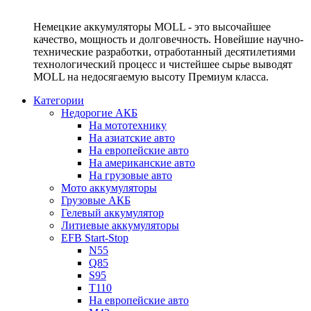
Немецкие аккумуляторы MOLL - это высочайшее
качество, мощность и долговечность. Новейшие научно-
технические разработки, отработанный десятилетиями
технологический процесс и чистейшее сырье выводят
MOLL на недосягаемую высоту Премиум класса.
Категории
Недорогие АКБ
На мототехнику
На азиатские авто
На европейские авто
На американские авто
На грузовые авто
Мото аккумуляторы
Грузовые АКБ
Гелевый аккумулятор
Литиевые аккумуляторы
EFB Start-Stop
N55
Q85
S95
T110
На европейские авто