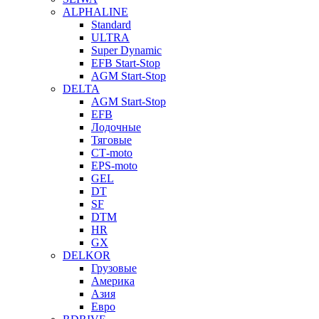
ALPHALINE
Standard
ULTRA
Super Dynamic
EFB Start-Stop
AGM Start-Stop
DELTA
AGM Start-Stop
EFB
Лодочные
Тяговые
СТ-moto
EPS-moto
GEL
DT
SF
DTM
HR
GX
DELKOR
Грузовые
Америка
Азия
Евро