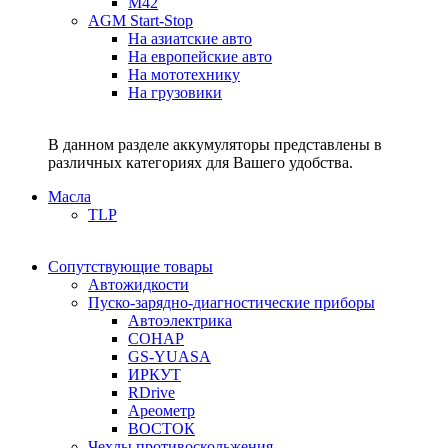
M42
AGM Start-Stop
На азиатские авто
На европейские авто
На мототехнику
На грузовики
В данном разделе аккумуляторы представлены в
различных категориях для Вашего удобства.
Масла
TLP
Сопутствующие товары
Автожидкости
Пуско-зарядно-диагностические приборы
Автоэлектрика
СОНАР
GS-YUASA
ИРКУТ
RDrive
Ареометр
ВОСТОК
Чехлы противоскольжения