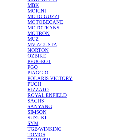
MBK
MORINI
MOTO GUZZI
MOTOBECANE
MOTOTRANS
MOTRON
MUZ
MV AGUSTA
NORTON
OZBIKE
PEUGEOT
PGO
PIAGGIO
POLARIS VICTORY
PUCH
RIZZATO
ROYAL ENFIELD
SACHS
SANYANG
SIMSON
SUZUKI
SYM
TGB/WINKING
TOMOS