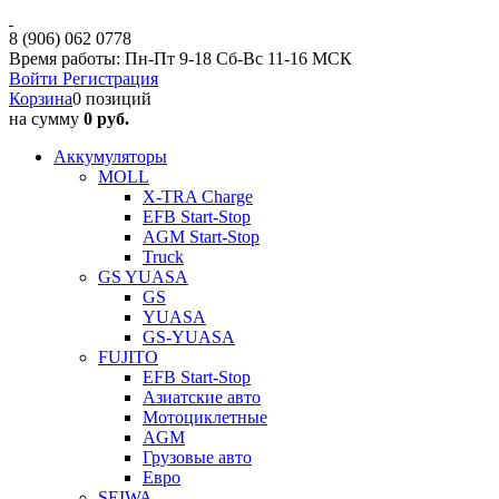
8 (906) 062 0778
Время работы: Пн-Пт 9-18 Сб-Вс 11-16 МСК
Войти
Регистрация
Корзина
0 позиций
на сумму
0 руб.
Аккумуляторы
MOLL
X-TRA Charge
EFB Start-Stop
AGM Start-Stop
Truck
GS YUASA
GS
YUASA
GS-YUASA
FUJITO
EFB Start-Stop
Азиатские авто
Мотоциклетные
AGM
Грузовые авто
Евро
SEIWA