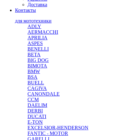
Доставка
Контакты
для мототехники
ADLY
AERMACCHI
APRILIA
ASPES
BENELLI
BETA
BIG DOG
BIMOTA
BMW
BSA
BUELL
CAGIVA
CANONDALE
CCM
DAELIM
DERBI
DUCATI
E-TON
EXCELSIOR-HENDERSON
FANTIC - MOTOR
GARELLI