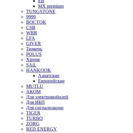
EB
MX premium
TUNGSTONE
9999
ВОСТОК
CSB
WBR
LFA
GIVER
Тюмень
POLUS
Xtreme
SAiL
HANKOOK
Азиатские
Европейские
MUTLU
АКОМ
Для электромобилей
Для ИБП
Для сигнализации
TIGER
TURBO
ZORG
RED ENERGY