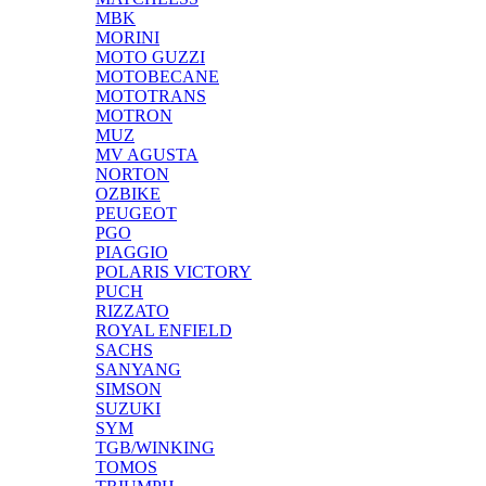
MBK
MORINI
MOTO GUZZI
MOTOBECANE
MOTOTRANS
MOTRON
MUZ
MV AGUSTA
NORTON
OZBIKE
PEUGEOT
PGO
PIAGGIO
POLARIS VICTORY
PUCH
RIZZATO
ROYAL ENFIELD
SACHS
SANYANG
SIMSON
SUZUKI
SYM
TGB/WINKING
TOMOS