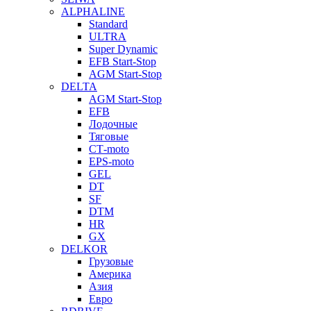
ALPHALINE
Standard
ULTRA
Super Dynamic
EFB Start-Stop
AGM Start-Stop
DELTA
AGM Start-Stop
EFB
Лодочные
Тяговые
СТ-moto
EPS-moto
GEL
DT
SF
DTM
HR
GX
DELKOR
Грузовые
Америка
Азия
Евро