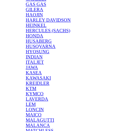
GAS GAS
GILERA
HAOJIN
HARLEY DAVIDSON
HEINKEL
HERCULES (SACHS)
HONDA
HUSABERG
HUSQVARNA
HYOSUNG
INDIAN
ITALJET
JAWA
KASEA
KAWASAKI
KREIDLER
KTM
KYMCO
LAVERDA
LEM
LONCIN
MAICO
MALAGUTTI
MALANCA
MATCHLESS