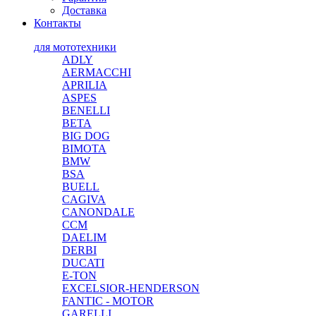
Доставка
Контакты
для мототехники
ADLY
AERMACCHI
APRILIA
ASPES
BENELLI
BETA
BIG DOG
BIMOTA
BMW
BSA
BUELL
CAGIVA
CANONDALE
CCM
DAELIM
DERBI
DUCATI
E-TON
EXCELSIOR-HENDERSON
FANTIC - MOTOR
GARELLI