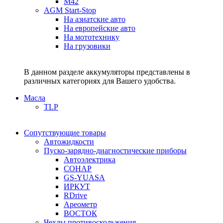
M42
AGM Start-Stop
На азиатские авто
На европейские авто
На мототехнику
На грузовики
В данном разделе аккумуляторы представлены в
различных категориях для Вашего удобства.
Масла
TLP
Сопутствующие товары
Автожидкости
Пуско-зарядно-диагностические приборы
Автоэлектрика
СОНАР
GS-YUASA
ИРКУТ
RDrive
Ареометр
ВОСТОК
Чехлы противоскольжения