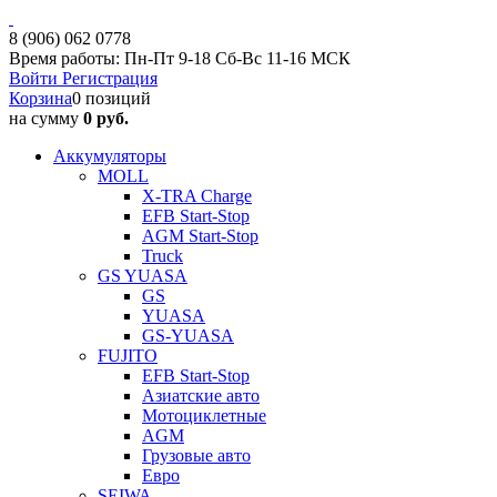
8 (906) 062 0778
Время работы: Пн-Пт 9-18 Сб-Вс 11-16 МСК
Войти
Регистрация
Корзина
0 позиций
на сумму
0 руб.
Аккумуляторы
MOLL
X-TRA Charge
EFB Start-Stop
AGM Start-Stop
Truck
GS YUASA
GS
YUASA
GS-YUASA
FUJITO
EFB Start-Stop
Азиатские авто
Мотоциклетные
AGM
Грузовые авто
Евро
SEIWA