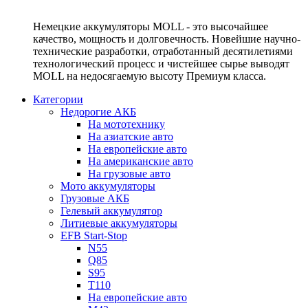
Немецкие аккумуляторы MOLL - это высочайшее
качество, мощность и долговечность. Новейшие научно-
технические разработки, отработанный десятилетиями
технологический процесс и чистейшее сырье выводят
MOLL на недосягаемую высоту Премиум класса.
Категории
Недорогие АКБ
На мототехнику
На азиатские авто
На европейские авто
На американские авто
На грузовые авто
Мото аккумуляторы
Грузовые АКБ
Гелевый аккумулятор
Литиевые аккумуляторы
EFB Start-Stop
N55
Q85
S95
T110
На европейские авто