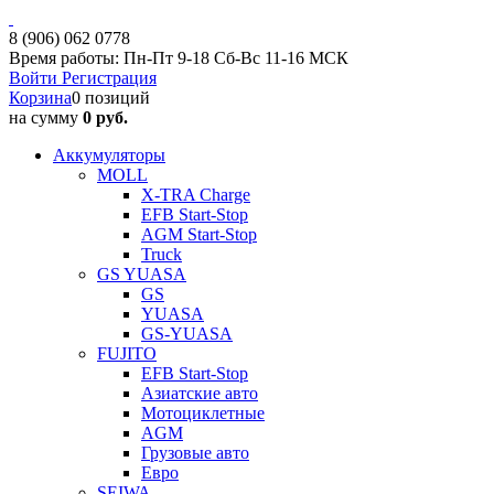
8 (906) 062 0778
Время работы: Пн-Пт 9-18 Сб-Вс 11-16 МСК
Войти
Регистрация
Корзина
0 позиций
на сумму
0 руб.
Аккумуляторы
MOLL
X-TRA Charge
EFB Start-Stop
AGM Start-Stop
Truck
GS YUASA
GS
YUASA
GS-YUASA
FUJITO
EFB Start-Stop
Азиатские авто
Мотоциклетные
AGM
Грузовые авто
Евро
SEIWA