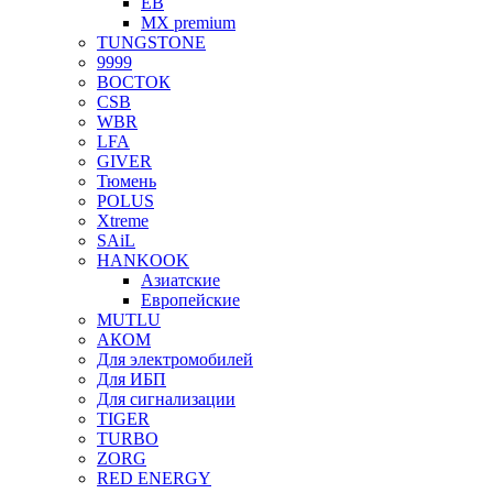
EB
MX premium
TUNGSTONE
9999
ВОСТОК
CSB
WBR
LFA
GIVER
Тюмень
POLUS
Xtreme
SAiL
HANKOOK
Азиатские
Европейские
MUTLU
АКОМ
Для электромобилей
Для ИБП
Для сигнализации
TIGER
TURBO
ZORG
RED ENERGY