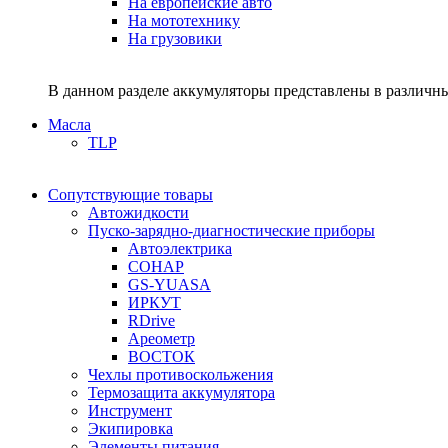
На европейские авто
На мототехнику
На грузовики
В данном разделе аккумуляторы представлены в различны
Масла
TLP
Сопутствующие товары
Автожидкости
Пуско-зарядно-диагностические приборы
Автоэлектрика
СОНАР
GS-YUASA
ИРКУТ
RDrive
Ареометр
ВОСТОК
Чехлы противоскольжения
Термозащита аккумулятора
Инструмент
Экипировка
Элементы питания