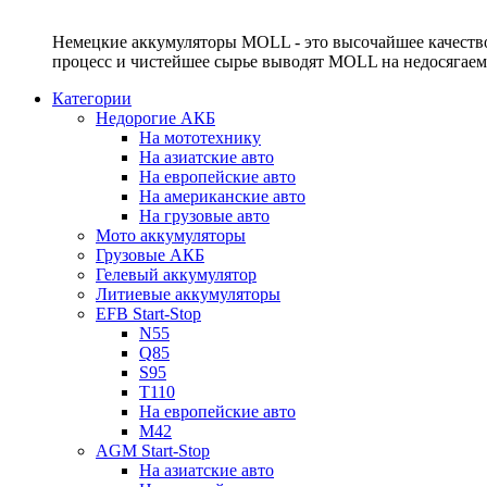
Немецкие аккумуляторы MOLL - это высочайшее качество
процесс и чистейшее сырье выводят MOLL на недосягае
Категории
Недорогие АКБ
На мототехнику
На азиатские авто
На европейские авто
На американские авто
На грузовые авто
Мото аккумуляторы
Грузовые АКБ
Гелевый аккумулятор
Литиевые аккумуляторы
EFB Start-Stop
N55
Q85
S95
T110
На европейские авто
M42
AGM Start-Stop
На азиатские авто