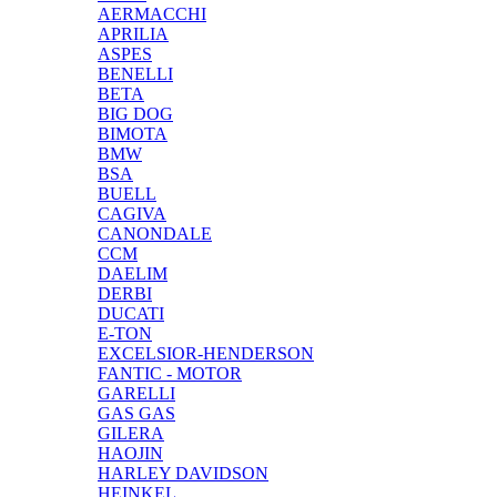
AERMACCHI
APRILIA
ASPES
BENELLI
BETA
BIG DOG
BIMOTA
BMW
BSA
BUELL
CAGIVA
CANONDALE
CCM
DAELIM
DERBI
DUCATI
E-TON
EXCELSIOR-HENDERSON
FANTIC - MOTOR
GARELLI
GAS GAS
GILERA
HAOJIN
HARLEY DAVIDSON
HEINKEL