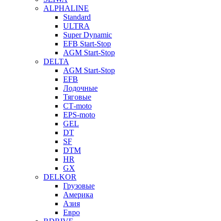
ALPHALINE
Standard
ULTRA
Super Dynamic
EFB Start-Stop
AGM Start-Stop
DELTA
AGM Start-Stop
EFB
Лодочные
Тяговые
СТ-moto
EPS-moto
GEL
DT
SF
DTM
HR
GX
DELKOR
Грузовые
Америка
Азия
Евро