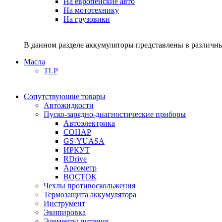
На европейские авто
На мототехнику
На грузовики
В данном разделе аккумуляторы представлены в различны
Масла
TLP
Сопутствующие товары
Автожидкости
Пуско-зарядно-диагностические приборы
Автоэлектрика
СОНАР
GS-YUASA
ИРКУТ
RDrive
Ареометр
ВОСТОК
Чехлы противоскольжения
Термозащита аккумулятора
Инструмент
Экипировка
Элементы питания