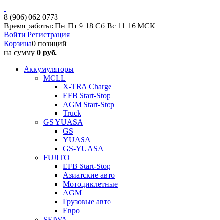
8 (906) 062 0778
Время работы: Пн-Пт 9-18 Сб-Вс 11-16 МСК
Войти
Регистрация
Корзина
0 позиций
на сумму
0 руб.
Аккумуляторы
MOLL
X-TRA Charge
EFB Start-Stop
AGM Start-Stop
Truck
GS YUASA
GS
YUASA
GS-YUASA
FUJITO
EFB Start-Stop
Азиатские авто
Мотоциклетные
AGM
Грузовые авто
Евро
SEIWA