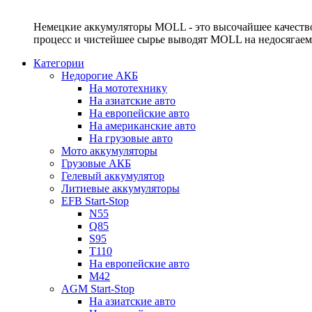
Немецкие аккумуляторы MOLL - это высочайшее качество
процесс и чистейшее сырье выводят MOLL на недосягае
Категории
Недорогие АКБ
На мототехнику
На азиатские авто
На европейские авто
На американские авто
На грузовые авто
Мото аккумуляторы
Грузовые АКБ
Гелевый аккумулятор
Литиевые аккумуляторы
EFB Start-Stop
N55
Q85
S95
T110
На европейские авто
M42
AGM Start-Stop
На азиатские авто