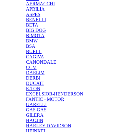
AERMACCHI
APRILIA
ASPES
BENELLI
BETA
BIG DOG
BIMOTA
BMW
BSA
BUELL
CAGIVA
CANONDALE
CCM
DAELIM
DERBI
DUCATI
E-TON
EXCELSIOR-HENDERSON
FANTIC - MOTOR
GARELLI
GAS GAS
GILERA
HAOJIN
HARLEY DAVIDSON
HEINKEL