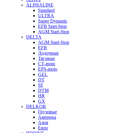
ALPHALINE
Standard
ULTRA
Super Dynamic
EFB Start-Stop
AGM Start-Stop
DELTA
AGM Start-Stop
EFB
Лодочные
Тяговые
СТ-moto
EPS-moto
GEL
DT
SF
DTM
HR
GX
DELKOR
Грузовые
Америка
Азия
Евро