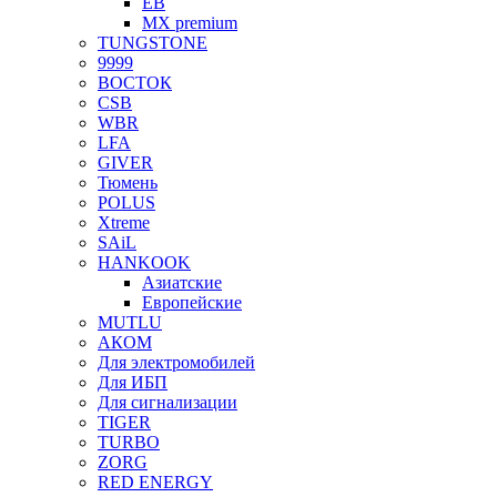
EB
MX premium
TUNGSTONE
9999
ВОСТОК
CSB
WBR
LFA
GIVER
Тюмень
POLUS
Xtreme
SAiL
HANKOOK
Азиатские
Европейские
MUTLU
АКОМ
Для электромобилей
Для ИБП
Для сигнализации
TIGER
TURBO
ZORG
RED ENERGY