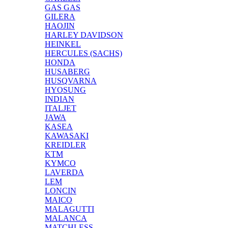
GAS GAS
GILERA
HAOJIN
HARLEY DAVIDSON
HEINKEL
HERCULES (SACHS)
HONDA
HUSABERG
HUSQVARNA
HYOSUNG
INDIAN
ITALJET
JAWA
KASEA
KAWASAKI
KREIDLER
KTM
KYMCO
LAVERDA
LEM
LONCIN
MAICO
MALAGUTTI
MALANCA
MATCHLESS