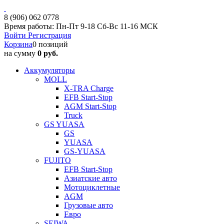
8 (906) 062 0778
Время работы: Пн-Пт 9-18 Сб-Вс 11-16 МСК
Войти
Регистрация
Корзина
0 позиций
на сумму
0 руб.
Аккумуляторы
MOLL
X-TRA Charge
EFB Start-Stop
AGM Start-Stop
Truck
GS YUASA
GS
YUASA
GS-YUASA
FUJITO
EFB Start-Stop
Азиатские авто
Мотоциклетные
AGM
Грузовые авто
Евро
SEIWA