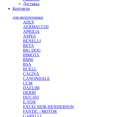
Доставка
Контакты
для мототехники
ADLY
AERMACCHI
APRILIA
ASPES
BENELLI
BETA
BIG DOG
BIMOTA
BMW
BSA
BUELL
CAGIVA
CANONDALE
CCM
DAELIM
DERBI
DUCATI
E-TON
EXCELSIOR-HENDERSON
FANTIC - MOTOR
GARELLI