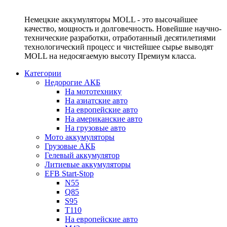
Немецкие аккумуляторы MOLL - это высочайшее
качество, мощность и долговечность. Новейшие научно-
технические разработки, отработанный десятилетиями
технологический процесс и чистейшее сырье выводят
MOLL на недосягаемую высоту Премиум класса.
Категории
Недорогие АКБ
На мототехнику
На азиатские авто
На европейские авто
На американские авто
На грузовые авто
Мото аккумуляторы
Грузовые АКБ
Гелевый аккумулятор
Литиевые аккумуляторы
EFB Start-Stop
N55
Q85
S95
T110
На европейские авто