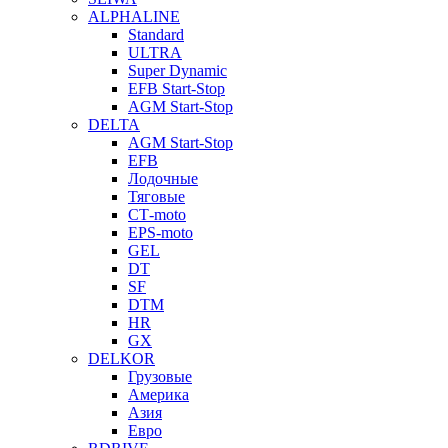
ALPHALINE
Standard
ULTRA
Super Dynamic
EFB Start-Stop
AGM Start-Stop
DELTA
AGM Start-Stop
EFB
Лодочные
Тяговые
СТ-moto
EPS-moto
GEL
DT
SF
DTM
HR
GX
DELKOR
Грузовые
Америка
Азия
Евро