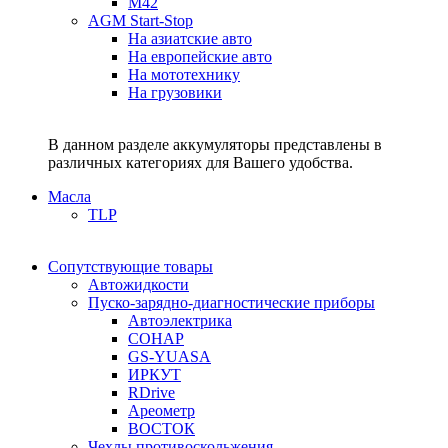
M42
AGM Start-Stop
На азиатские авто
На европейские авто
На мототехнику
На грузовики
В данном разделе аккумуляторы представлены в
различных категориях для Вашего удобства.
Масла
TLP
Сопутствующие товары
Автожидкости
Пуско-зарядно-диагностические приборы
Автоэлектрика
СОНАР
GS-YUASA
ИРКУТ
RDrive
Ареометр
ВОСТОК
Чехлы противоскольжения