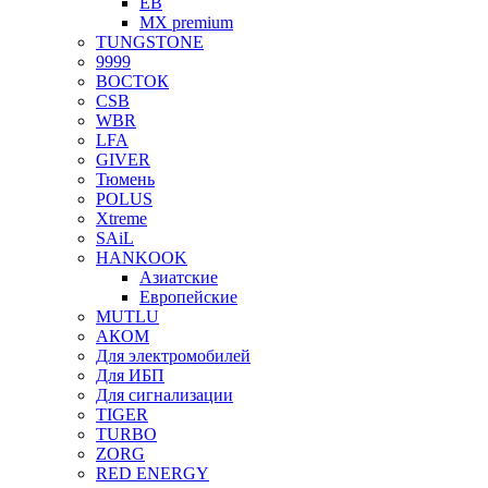
EB
MX premium
TUNGSTONE
9999
ВОСТОК
CSB
WBR
LFA
GIVER
Тюмень
POLUS
Xtreme
SAiL
HANKOOK
Азиатские
Европейские
MUTLU
АКОМ
Для электромобилей
Для ИБП
Для сигнализации
TIGER
TURBO
ZORG
RED ENERGY