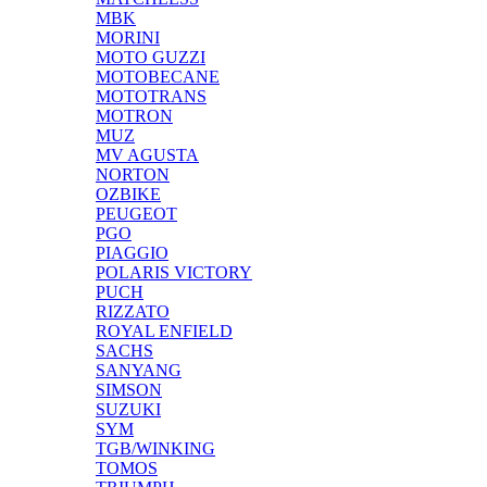
MBK
MORINI
MOTO GUZZI
MOTOBECANE
MOTOTRANS
MOTRON
MUZ
MV AGUSTA
NORTON
OZBIKE
PEUGEOT
PGO
PIAGGIO
POLARIS VICTORY
PUCH
RIZZATO
ROYAL ENFIELD
SACHS
SANYANG
SIMSON
SUZUKI
SYM
TGB/WINKING
TOMOS