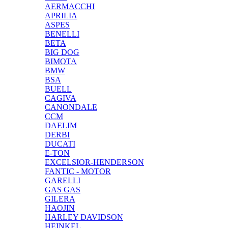
AERMACCHI
APRILIA
ASPES
BENELLI
BETA
BIG DOG
BIMOTA
BMW
BSA
BUELL
CAGIVA
CANONDALE
CCM
DAELIM
DERBI
DUCATI
E-TON
EXCELSIOR-HENDERSON
FANTIC - MOTOR
GARELLI
GAS GAS
GILERA
HAOJIN
HARLEY DAVIDSON
HEINKEL