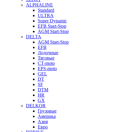
ALPHALINE
Standard
ULTRA
Super Dynamic
EFB Start-Stop
AGM Start-Stop
DELTA
AGM Start-Stop
EFB
Лодочные
Тяговые
СТ-moto
EPS-moto
GEL
DT
SF
DTM
HR
GX
DELKOR
Грузовые
Америка
Азия
Евро