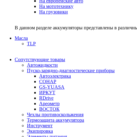
На европейские авто
На мототехнику
На грузовики
В данном разделе аккумуляторы представлены в различны
Масла
TLP
Сопутствующие товары
Автожидкости
Пуско-зарядно-диагностические приборы
Автоэлектрика
СОНАР
GS-YUASA
ИРКУТ
RDrive
Ареометр
ВОСТОК
Чехлы противоскольжения
Термозащита аккумулятора
Инструмент
Экипировка
Элементы питания