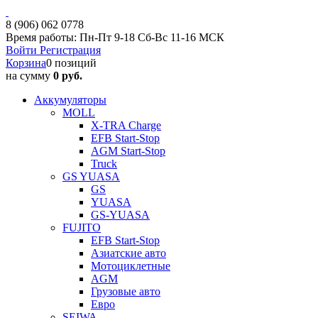
8 (906) 062 0778
Время работы: Пн-Пт 9-18 Сб-Вс 11-16 МСК
Войти
Регистрация
Корзина
0 позиций
на сумму
0 руб.
Аккумуляторы
MOLL
X-TRA Charge
EFB Start-Stop
AGM Start-Stop
Truck
GS YUASA
GS
YUASA
GS-YUASA
FUJITO
EFB Start-Stop
Азиатские авто
Мотоциклетные
AGM
Грузовые авто
Евро
SEIWA