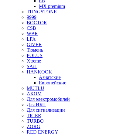
EB
MX premium
TUNGSTONE
9999
ВОСТОК
CSB
WBR
LFA
GIVER
Тюмень
POLUS
Xtreme
SAiL
HANKOOK
Азиатские
Европейские
MUTLU
АКОМ
Для электромобилей
Для ИБП
Для сигнализации
TIGER
TURBO
ZORG
RED ENERGY