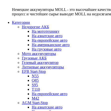
Немецкие аккумуляторы MOLL - это высочайшее качество
процесс и чистейшее сырье выводят MOLL на недосягае
Категории
Недорогие АКБ
На мототехнику
На азиатские авто
На европейские авто
На американские авто
На грузовые авто
Мото аккумуляторы
Грузовые АКБ
Гелевый аккумулятор
Литиевые аккумуляторы
EFB Start-Stop
N55
Q85
S95
T110
На европейские авто
M42
AGM Start-Stop
На азиатские авто