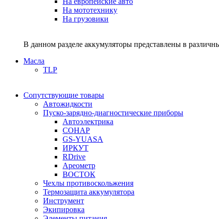
На европейские авто
На мототехнику
На грузовики
В данном разделе аккумуляторы представлены в различны
Масла
TLP
Сопутствующие товары
Автожидкости
Пуско-зарядно-диагностические приборы
Автоэлектрика
СОНАР
GS-YUASA
ИРКУТ
RDrive
Ареометр
ВОСТОК
Чехлы противоскольжения
Термозащита аккумулятора
Инструмент
Экипировка
Элементы питания