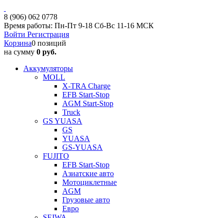
8 (906) 062 0778
Время работы: Пн-Пт 9-18 Сб-Вс 11-16 МСК
Войти
Регистрация
Корзина
0 позиций
на сумму
0 руб.
Аккумуляторы
MOLL
X-TRA Charge
EFB Start-Stop
AGM Start-Stop
Truck
GS YUASA
GS
YUASA
GS-YUASA
FUJITO
EFB Start-Stop
Азиатские авто
Мотоциклетные
AGM
Грузовые авто
Евро
SEIWA