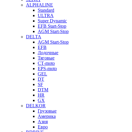
ALPHALINE
Standard
ULTRA
Super Dynamic
EFB Start-Stop
AGM Start-Stop
DELTA
AGM Start-Stop
EFB
Лодочные
Тяговые
СТ-moto
EPS-moto
GEL
DT
SF
DTM
HR
GX
DELKOR
Грузовые
Америка
Азия
Евро