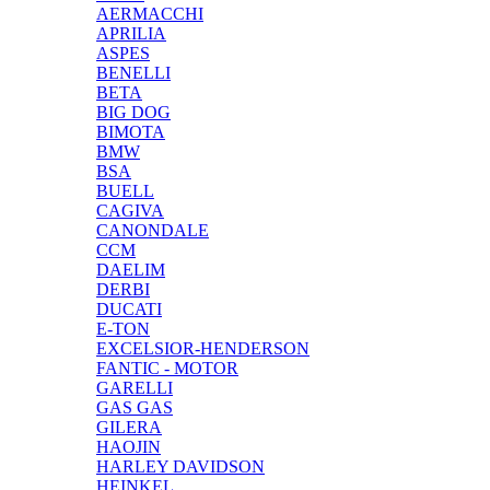
AERMACCHI
APRILIA
ASPES
BENELLI
BETA
BIG DOG
BIMOTA
BMW
BSA
BUELL
CAGIVA
CANONDALE
CCM
DAELIM
DERBI
DUCATI
E-TON
EXCELSIOR-HENDERSON
FANTIC - MOTOR
GARELLI
GAS GAS
GILERA
HAOJIN
HARLEY DAVIDSON
HEINKEL