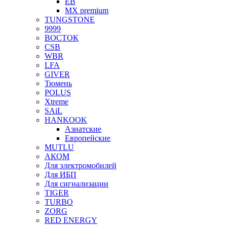
EB
MX premium
TUNGSTONE
9999
ВОСТОК
CSB
WBR
LFA
GIVER
Тюмень
POLUS
Xtreme
SAiL
HANKOOK
Азиатские
Европейские
MUTLU
АКОМ
Для электромобилей
Для ИБП
Для сигнализации
TIGER
TURBO
ZORG
RED ENERGY