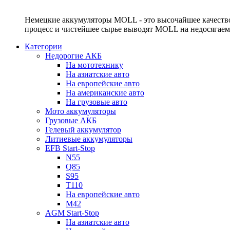
Немецкие аккумуляторы MOLL - это высочайшее качество
процесс и чистейшее сырье выводят MOLL на недосягае
Категории
Недорогие АКБ
На мототехнику
На азиатские авто
На европейские авто
На американские авто
На грузовые авто
Мото аккумуляторы
Грузовые АКБ
Гелевый аккумулятор
Литиевые аккумуляторы
EFB Start-Stop
N55
Q85
S95
T110
На европейские авто
M42
AGM Start-Stop
На азиатские авто