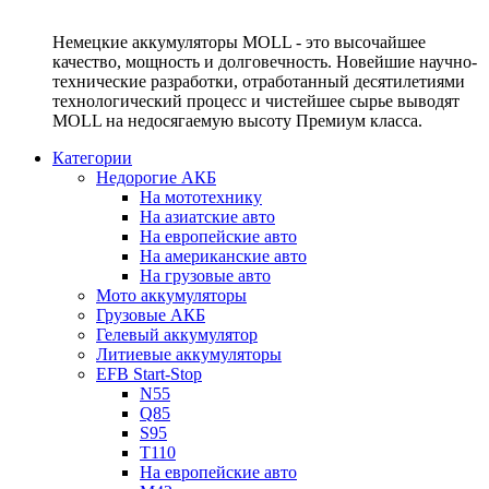
Немецкие аккумуляторы MOLL - это высочайшее
качество, мощность и долговечность. Новейшие научно-
технические разработки, отработанный десятилетиями
технологический процесс и чистейшее сырье выводят
MOLL на недосягаемую высоту Премиум класса.
Категории
Недорогие АКБ
На мототехнику
На азиатские авто
На европейские авто
На американские авто
На грузовые авто
Мото аккумуляторы
Грузовые АКБ
Гелевый аккумулятор
Литиевые аккумуляторы
EFB Start-Stop
N55
Q85
S95
T110
На европейские авто