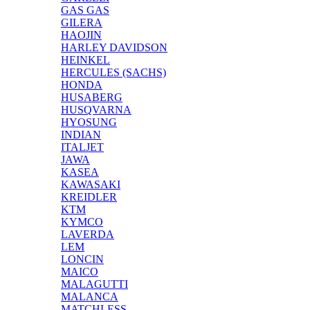
GAS GAS
GILERA
HAOJIN
HARLEY DAVIDSON
HEINKEL
HERCULES (SACHS)
HONDA
HUSABERG
HUSQVARNA
HYOSUNG
INDIAN
ITALJET
JAWA
KASEA
KAWASAKI
KREIDLER
KTM
KYMCO
LAVERDA
LEM
LONCIN
MAICO
MALAGUTTI
MALANCA
MATCHLESS