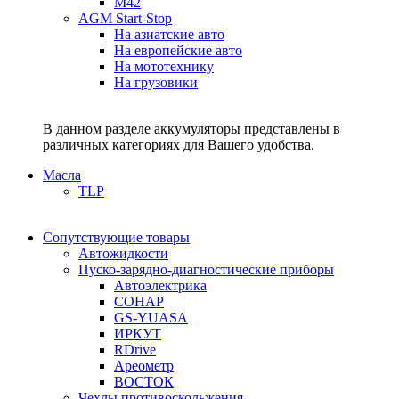
M42
AGM Start-Stop
На азиатские авто
На европейские авто
На мототехнику
На грузовики
В данном разделе аккумуляторы представлены в
различных категориях для Вашего удобства.
Масла
TLP
Сопутствующие товары
Автожидкости
Пуско-зарядно-диагностические приборы
Автоэлектрика
СОНАР
GS-YUASA
ИРКУТ
RDrive
Ареометр
ВОСТОК
Чехлы противоскольжения