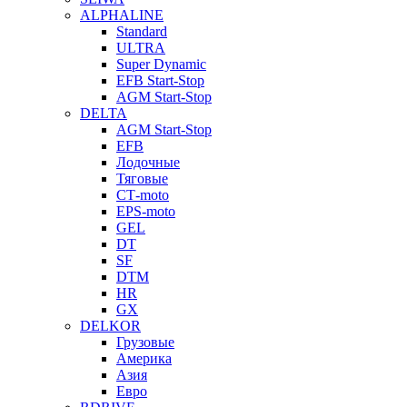
ALPHALINE
Standard
ULTRA
Super Dynamic
EFB Start-Stop
AGM Start-Stop
DELTA
AGM Start-Stop
EFB
Лодочные
Тяговые
СТ-moto
EPS-moto
GEL
DT
SF
DTM
HR
GX
DELKOR
Грузовые
Америка
Азия
Евро