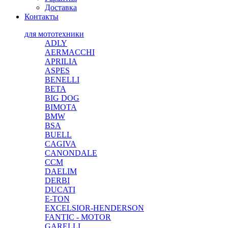
Доставка
Контакты
для мототехники
ADLY
AERMACCHI
APRILIA
ASPES
BENELLI
BETA
BIG DOG
BIMOTA
BMW
BSA
BUELL
CAGIVA
CANONDALE
CCM
DAELIM
DERBI
DUCATI
E-TON
EXCELSIOR-HENDERSON
FANTIC - MOTOR
GARELLI