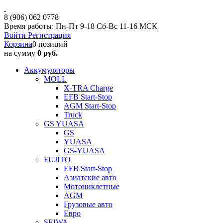
8 (906) 062 0778
Время работы: Пн-Пт 9-18 Сб-Вс 11-16 МСК
Войти
Регистрация
Корзина
0 позиций
на сумму
0 руб.
Аккумуляторы
MOLL
X-TRA Charge
EFB Start-Stop
AGM Start-Stop
Truck
GS YUASA
GS
YUASA
GS-YUASA
FUJITO
EFB Start-Stop
Азиатские авто
Мотоциклетные
AGM
Грузовые авто
Евро
SEIWA