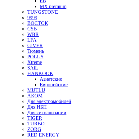
EB
MX premium
TUNGSTONE
9999
ВОСТОК
CSB
WBR
LFA
GIVER
Тюмень
POLUS
Xtreme
SAiL
HANKOOK
Азиатские
Европейские
MUTLU
АКОМ
Для электромобилей
Для ИБП
Для сигнализации
TIGER
TURBO
ZORG
RED ENERGY