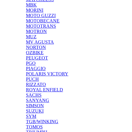
MBK
MORINI
MOTO GUZZI
MOTOBECANE
MOTOTRANS
MOTRON
MUZ
MV AGUSTA
NORTON
OZBIKE
PEUGEOT
PGO
PIAGGIO
POLARIS VICTORY
PUCH
RIZZATO
ROYAL ENFIELD
SACHS
SANYANG
SIMSON
SUZUKI
SYM
TGB/WINKING
TOMOS