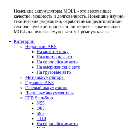
Немецкие аккумуляторы MOLL - это высочайшее
качество, мощность и долговечность. Новейшие научно-
технические разработки, отработанный десятилетиями
технологический процесс и чистейшее сырье выводят
MOLL на недосягаемую высоту Премиум класса.
Категории
Недорогие АКБ
На мототехнику
На азиатские авто
На европейские авто
На американские авто
На грузовые авто
Мото аккумуляторы
Грузовые АКБ
Гелевый аккумулятор
Литиевые аккумуляторы
EFB Start-Stop
N55
Q85
S95
T110
На европейские авто