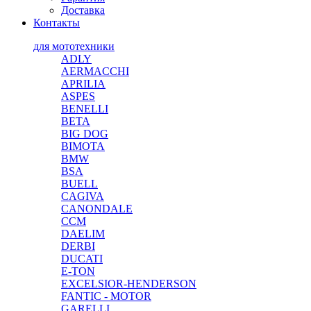
Доставка
Контакты
для мототехники
ADLY
AERMACCHI
APRILIA
ASPES
BENELLI
BETA
BIG DOG
BIMOTA
BMW
BSA
BUELL
CAGIVA
CANONDALE
CCM
DAELIM
DERBI
DUCATI
E-TON
EXCELSIOR-HENDERSON
FANTIC - MOTOR
GARELLI