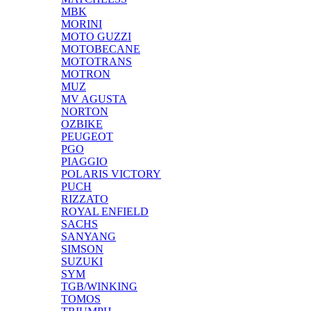
MBK
MORINI
MOTO GUZZI
MOTOBECANE
MOTOTRANS
MOTRON
MUZ
MV AGUSTA
NORTON
OZBIKE
PEUGEOT
PGO
PIAGGIO
POLARIS VICTORY
PUCH
RIZZATO
ROYAL ENFIELD
SACHS
SANYANG
SIMSON
SUZUKI
SYM
TGB/WINKING
TOMOS