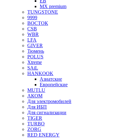
EB
MX premium
TUNGSTONE
9999
ВОСТОК
CSB
WBR
LFA
GIVER
Тюмень
POLUS
Xtreme
SAiL
HANKOOK
Азиатские
Европейские
MUTLU
АКОМ
Для электромобилей
Для ИБП
Для сигнализации
TIGER
TURBO
ZORG
RED ENERGY