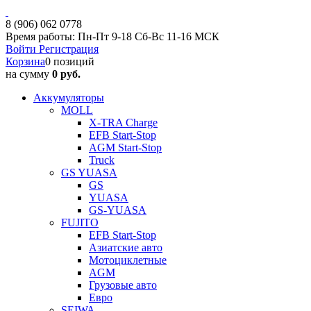
8 (906) 062 0778
Время работы: Пн-Пт 9-18 Сб-Вс 11-16 МСК
Войти
Регистрация
Корзина
0 позиций
на сумму
0 руб.
Аккумуляторы
MOLL
X-TRA Charge
EFB Start-Stop
AGM Start-Stop
Truck
GS YUASA
GS
YUASA
GS-YUASA
FUJITO
EFB Start-Stop
Азиатские авто
Мотоциклетные
AGM
Грузовые авто
Евро
SEIWA