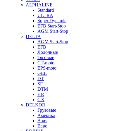
ALPHALINE
Standard
ULTRA
Super Dynamic
EFB Start-Stop
AGM Start-Stop
DELTA
AGM Start-Stop
EFB
Лодочные
Тяговые
СТ-moto
EPS-moto
GEL
DT
SF
DTM
HR
GX
DELKOR
Грузовые
Америка
Азия
Евро