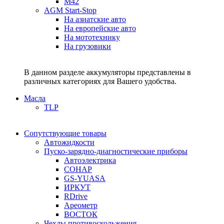
M42
AGM Start-Stop
На азиатские авто
На европейские авто
На мототехнику
На грузовики
В данном разделе аккумуляторы представлены в
различных категориях для Вашего удобства.
Масла
TLP
Сопутствующие товары
Автожидкости
Пуско-зарядно-диагностические приборы
Автоэлектрика
СОНАР
GS-YUASA
ИРКУТ
RDrive
Ареометр
ВОСТОК
Чехлы противоскольжения