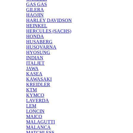
GAS GAS
GILERA
HAOJIN
HARLEY DAVIDSON
HEINKEL
HERCULES (SACHS)
HONDA
HUSABERG
HUSQVARNA
HYOSUNG
INDIAN
ITALJET
JAWA
KASEA
KAWASAKI
KREIDLER
KTM
KYMCO
LAVERDA
LEM
LONCIN
MAICO
MALAGUTTI
MALANCA
MATCHLESS