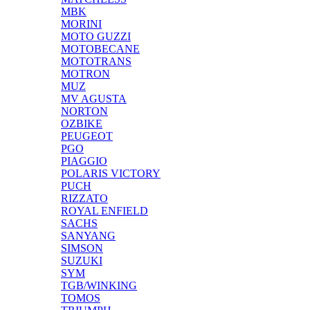
MBK
MORINI
MOTO GUZZI
MOTOBECANE
MOTOTRANS
MOTRON
MUZ
MV AGUSTA
NORTON
OZBIKE
PEUGEOT
PGO
PIAGGIO
POLARIS VICTORY
PUCH
RIZZATO
ROYAL ENFIELD
SACHS
SANYANG
SIMSON
SUZUKI
SYM
TGB/WINKING
TOMOS