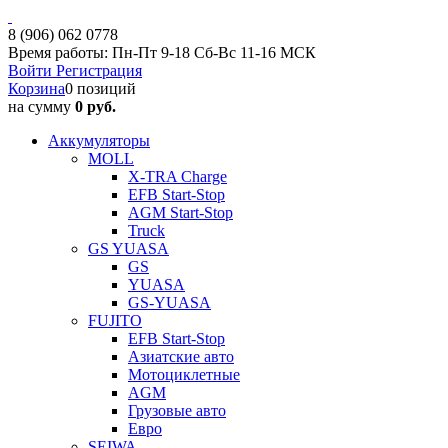
8 (906) 062 0778
Время работы: Пн-Пт 9-18 Сб-Вс 11-16 МСК
Войти
Регистрация
Корзина
0 позиций
на сумму
0 руб.
Аккумуляторы
MOLL
X-TRA Charge
EFB Start-Stop
AGM Start-Stop
Truck
GS YUASA
GS
YUASA
GS-YUASA
FUJITO
EFB Start-Stop
Азиатские авто
Мотоциклетные
AGM
Грузовые авто
Евро
SEIWA