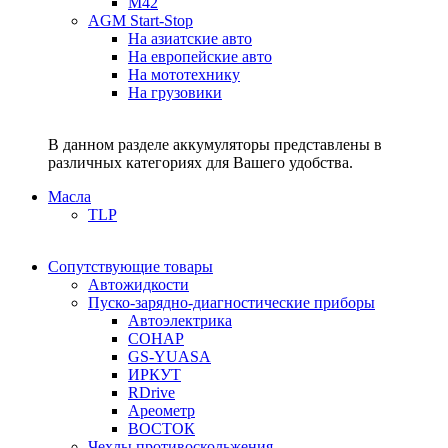
M42
AGM Start-Stop
На азиатские авто
На европейские авто
На мототехнику
На грузовики
В данном разделе аккумуляторы представлены в
различных категориях для Вашего удобства.
Масла
TLP
Сопутствующие товары
Автожидкости
Пуско-зарядно-диагностические приборы
Автоэлектрика
СОНАР
GS-YUASA
ИРКУТ
RDrive
Ареометр
ВОСТОК
Чехлы противоскольжения