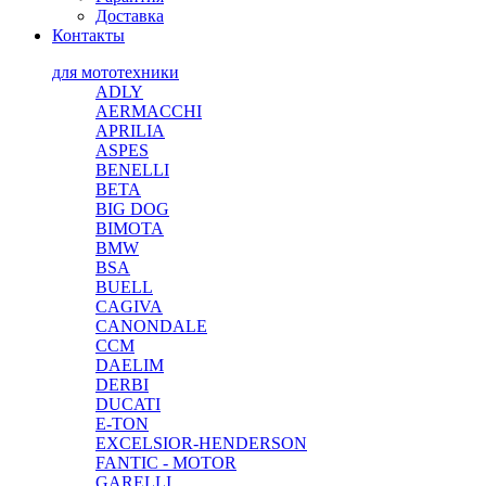
Доставка
Контакты
для мототехники
ADLY
AERMACCHI
APRILIA
ASPES
BENELLI
BETA
BIG DOG
BIMOTA
BMW
BSA
BUELL
CAGIVA
CANONDALE
CCM
DAELIM
DERBI
DUCATI
E-TON
EXCELSIOR-HENDERSON
FANTIC - MOTOR
GARELLI