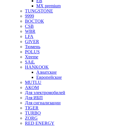
EB
MX premium
TUNGSTONE
9999
ВОСТОК
CSB
WBR
LFA
GIVER
Тюмень
POLUS
Xtreme
SAiL
HANKOOK
Азиатские
Европейские
MUTLU
АКОМ
Для электромобилей
Для ИБП
Для сигнализации
TIGER
TURBO
ZORG
RED ENERGY