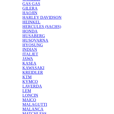
GAS GAS
GILERA
HAOJIN
HARLEY DAVIDSON
HEINKEL
HERCULES (SACHS)
HONDA
HUSABERG
HUSQVARNA
HYOSUNG
INDIAN
ITALJET
JAWA
KASEA
KAWASAKI
KREIDLER
KTM
KYMCO
LAVERDA
LEM
LONCIN
MAICO
MALAGUTTI
MALANCA
MATCHLESS