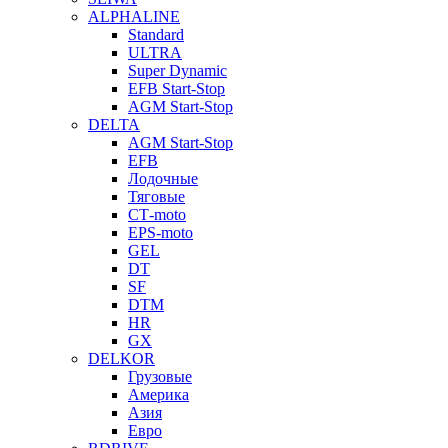
ALPHALINE
Standard
ULTRA
Super Dynamic
EFB Start-Stop
AGM Start-Stop
DELTA
AGM Start-Stop
EFB
Лодочные
Тяговые
СТ-moto
EPS-moto
GEL
DT
SF
DTM
HR
GX
DELKOR
Грузовые
Америка
Азия
Евро