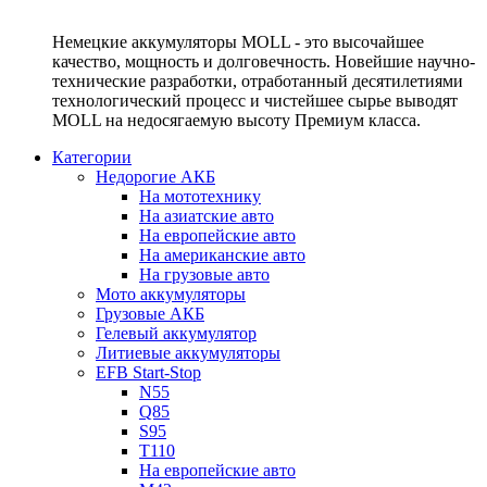
Немецкие аккумуляторы MOLL - это высочайшее
качество, мощность и долговечность. Новейшие научно-
технические разработки, отработанный десятилетиями
технологический процесс и чистейшее сырье выводят
MOLL на недосягаемую высоту Премиум класса.
Категории
Недорогие АКБ
На мототехнику
На азиатские авто
На европейские авто
На американские авто
На грузовые авто
Мото аккумуляторы
Грузовые АКБ
Гелевый аккумулятор
Литиевые аккумуляторы
EFB Start-Stop
N55
Q85
S95
T110
На европейские авто