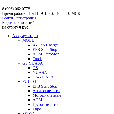
8 (906) 062 0778
Время работы: Пн-Пт 9-18 Сб-Вс 11-16 МСК
Войти
Регистрация
Корзина
0 позиций
на сумму
0 руб.
Аккумуляторы
MOLL
X-TRA Charge
EFB Start-Stop
AGM Start-Stop
Truck
GS YUASA
GS
YUASA
GS-YUASA
FUJITO
EFB Start-Stop
Азиатские авто
Мотоциклетные
AGM
Грузовые авто
Евро
SEIWA