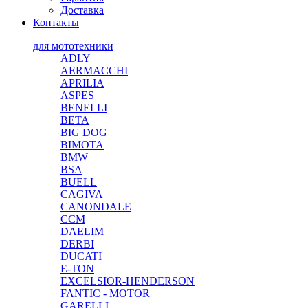
Доставка
Контакты
для мототехники
ADLY
AERMACCHI
APRILIA
ASPES
BENELLI
BETA
BIG DOG
BIMOTA
BMW
BSA
BUELL
CAGIVA
CANONDALE
CCM
DAELIM
DERBI
DUCATI
E-TON
EXCELSIOR-HENDERSON
FANTIC - MOTOR
GARELLI