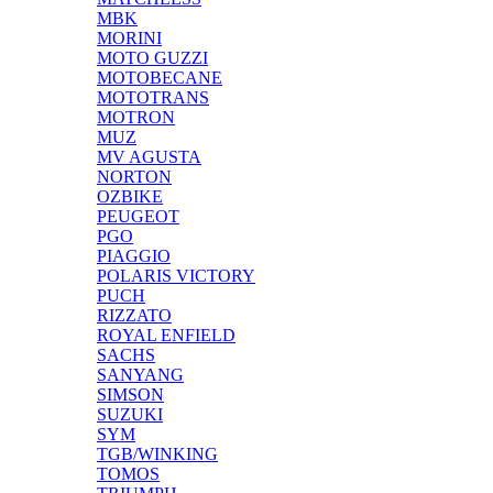
MBK
MORINI
MOTO GUZZI
MOTOBECANE
MOTOTRANS
MOTRON
MUZ
MV AGUSTA
NORTON
OZBIKE
PEUGEOT
PGO
PIAGGIO
POLARIS VICTORY
PUCH
RIZZATO
ROYAL ENFIELD
SACHS
SANYANG
SIMSON
SUZUKI
SYM
TGB/WINKING
TOMOS