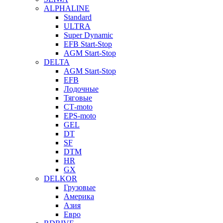
ALPHALINE
Standard
ULTRA
Super Dynamic
EFB Start-Stop
AGM Start-Stop
DELTA
AGM Start-Stop
EFB
Лодочные
Тяговые
СТ-moto
EPS-moto
GEL
DT
SF
DTM
HR
GX
DELKOR
Грузовые
Америка
Азия
Евро