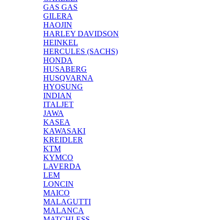
GAS GAS
GILERA
HAOJIN
HARLEY DAVIDSON
HEINKEL
HERCULES (SACHS)
HONDA
HUSABERG
HUSQVARNA
HYOSUNG
INDIAN
ITALJET
JAWA
KASEA
KAWASAKI
KREIDLER
KTM
KYMCO
LAVERDA
LEM
LONCIN
MAICO
MALAGUTTI
MALANCA
MATCHLESS