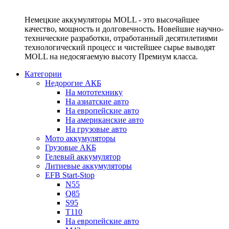
Немецкие аккумуляторы MOLL - это высочайшее
качество, мощность и долговечность. Новейшие научно-
технические разработки, отработанный десятилетиями
технологический процесс и чистейшее сырье выводят
MOLL на недосягаемую высоту Премиум класса.
Категории
Недорогие АКБ
На мототехнику
На азиатские авто
На европейские авто
На американские авто
На грузовые авто
Мото аккумуляторы
Грузовые АКБ
Гелевый аккумулятор
Литиевые аккумуляторы
EFB Start-Stop
N55
Q85
S95
T110
На европейские авто