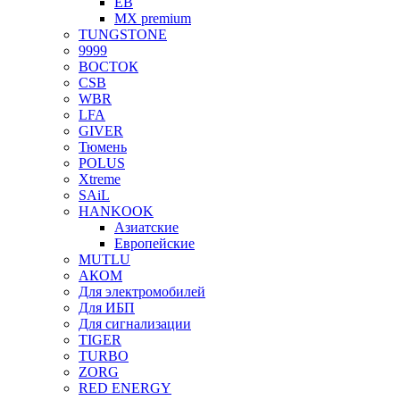
EB
MX premium
TUNGSTONE
9999
ВОСТОК
CSB
WBR
LFA
GIVER
Тюмень
POLUS
Xtreme
SAiL
HANKOOK
Азиатские
Европейские
MUTLU
АКОМ
Для электромобилей
Для ИБП
Для сигнализации
TIGER
TURBO
ZORG
RED ENERGY