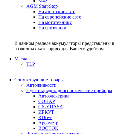
M42
AGM Start-Stop
На азиатские авто
На европейские авто
На мототехнику
На грузовики
В данном разделе аккумуляторы представлены в
различных категориях для Вашего удобства.
Масла
TLP
Сопутствующие товары
Автожидкости
Пуско-зарядно-диагностические приборы
Автоэлектрика
СОНАР
GS-YUASA
ИРКУТ
RDrive
Ареометр
ВОСТОК
Чехлы противоскольжения