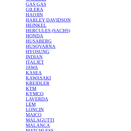
GAS GAS
GILERA
HAOJIN
HARLEY DAVIDSON
HEINKEL
HERCULES (SACHS)
HONDA
HUSABERG
HUSQVARNA
HYOSUNG
INDIAN
ITALJET
JAWA
KASEA
KAWASAKI
KREIDLER
KTM
KYMCO
LAVERDA
LEM
LONCIN
MAICO
MALAGUTTI
MALANCA
MATCHLESS