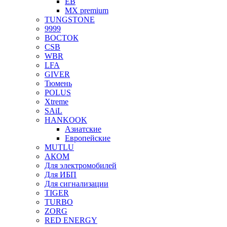
EB
MX premium
TUNGSTONE
9999
ВОСТОК
CSB
WBR
LFA
GIVER
Тюмень
POLUS
Xtreme
SAiL
HANKOOK
Азиатские
Европейские
MUTLU
АКОМ
Для электромобилей
Для ИБП
Для сигнализации
TIGER
TURBO
ZORG
RED ENERGY