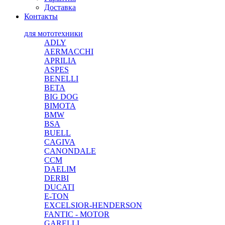
Доставка
Контакты
для мототехники
ADLY
AERMACCHI
APRILIA
ASPES
BENELLI
BETA
BIG DOG
BIMOTA
BMW
BSA
BUELL
CAGIVA
CANONDALE
CCM
DAELIM
DERBI
DUCATI
E-TON
EXCELSIOR-HENDERSON
FANTIC - MOTOR
GARELLI