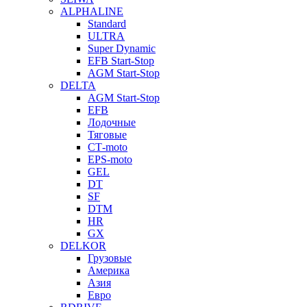
ALPHALINE
Standard
ULTRA
Super Dynamic
EFB Start-Stop
AGM Start-Stop
DELTA
AGM Start-Stop
EFB
Лодочные
Тяговые
СТ-moto
EPS-moto
GEL
DT
SF
DTM
HR
GX
DELKOR
Грузовые
Америка
Азия
Евро