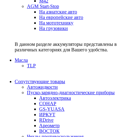
M42
AGM Start-Stop
На азиатские авто
На европейские авто
На мототехнику
На грузовики
В данном разделе аккумуляторы представлены в
различных категориях для Вашего удобства.
Масла
TLP
Сопутствующие товары
Автожидкости
Пуско-зарядно-диагностические приборы
Автоэлектрика
СОНАР
GS-YUASA
ИРКУТ
RDrive
Ареометр
ВОСТОК
Чехлы противоскольжения