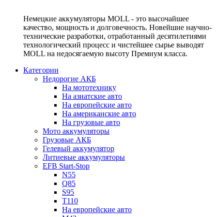
Немецкие аккумуляторы MOLL - это высочайшее
качество, мощность и долговечность. Новейшие научно-
технические разработки, отработанный десятилетиями
технологический процесс и чистейшее сырье выводят
MOLL на недосягаемую высоту Премиум класса.
Категории
Недорогие АКБ
На мототехнику
На азиатские авто
На европейские авто
На американские авто
На грузовые авто
Мото аккумуляторы
Грузовые АКБ
Гелевый аккумулятор
Литиевые аккумуляторы
EFB Start-Stop
N55
Q85
S95
T110
На европейские авто