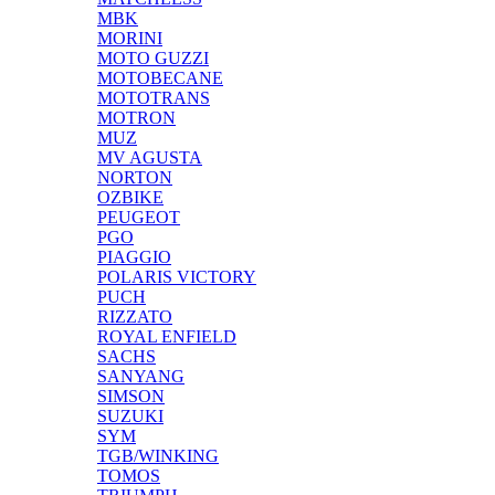
MBK
MORINI
MOTO GUZZI
MOTOBECANE
MOTOTRANS
MOTRON
MUZ
MV AGUSTA
NORTON
OZBIKE
PEUGEOT
PGO
PIAGGIO
POLARIS VICTORY
PUCH
RIZZATO
ROYAL ENFIELD
SACHS
SANYANG
SIMSON
SUZUKI
SYM
TGB/WINKING
TOMOS