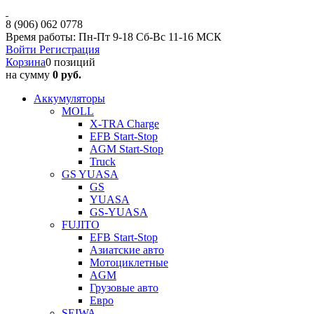
8 (906) 062 0778
Время работы: Пн-Пт 9-18 Сб-Вс 11-16 МСК
Войти
Регистрация
Корзина
0 позиций
на сумму
0 руб.
Аккумуляторы
MOLL
X-TRA Charge
EFB Start-Stop
AGM Start-Stop
Truck
GS YUASA
GS
YUASA
GS-YUASA
FUJITO
EFB Start-Stop
Азиатские авто
Мотоциклетные
AGM
Грузовые авто
Евро
SEIWA