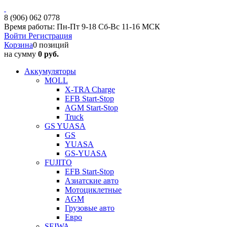
8 (906) 062 0778
Время работы: Пн-Пт 9-18 Сб-Вс 11-16 МСК
Войти
Регистрация
Корзина
0 позиций
на сумму
0 руб.
Аккумуляторы
MOLL
X-TRA Charge
EFB Start-Stop
AGM Start-Stop
Truck
GS YUASA
GS
YUASA
GS-YUASA
FUJITO
EFB Start-Stop
Азиатские авто
Мотоциклетные
AGM
Грузовые авто
Евро
SEIWA