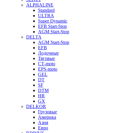
ALPHALINE
Standard
ULTRA
Super Dynamic
EFB Start-Stop
AGM Start-Stop
DELTA
AGM Start-Stop
EFB
Лодочные
Тяговые
СТ-moto
EPS-moto
GEL
DT
SF
DTM
HR
GX
DELKOR
Грузовые
Америка
Азия
Евро