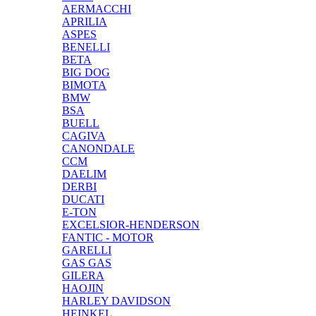
AERMACCHI
APRILIA
ASPES
BENELLI
BETA
BIG DOG
BIMOTA
BMW
BSA
BUELL
CAGIVA
CANONDALE
CCM
DAELIM
DERBI
DUCATI
E-TON
EXCELSIOR-HENDERSON
FANTIC - MOTOR
GARELLI
GAS GAS
GILERA
HAOJIN
HARLEY DAVIDSON
HEINKEL