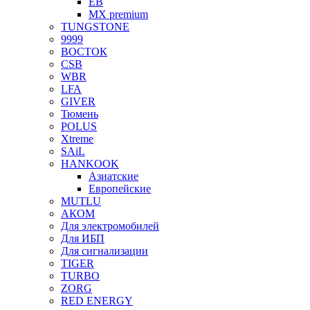
EB
MX premium
TUNGSTONE
9999
ВОСТОК
CSB
WBR
LFA
GIVER
Тюмень
POLUS
Xtreme
SAiL
HANKOOK
Азиатские
Европейские
MUTLU
АКОМ
Для электромобилей
Для ИБП
Для сигнализации
TIGER
TURBO
ZORG
RED ENERGY