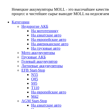
Немецкие аккумуляторы MOLL - это высочайшее качество
процесс и чистейшее сырье выводят MOLL на недосягае
Категории
Недорогие АКБ
На мототехнику
На азиатские авто
На европейские авто
На американские авто
На грузовые авто
Мото аккумуляторы
Грузовые АКБ
Гелевый аккумулятор
Литиевые аккумуляторы
EFB Start-Stop
N55
Q85
S95
T110
На европейские авто
M42
AGM Start-Stop
На азиатские авто