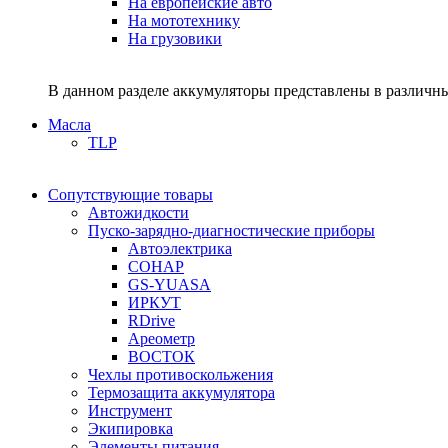
На европейские авто
На мототехнику
На грузовики
В данном разделе аккумуляторы представлены в различны
Масла
TLP
Сопутствующие товары
Автожидкости
Пуско-зарядно-диагностические приборы
Автоэлектрика
СОНАР
GS-YUASA
ИРКУТ
RDrive
Ареометр
ВОСТОК
Чехлы противоскольжения
Термозащита аккумулятора
Инструмент
Экипировка
Элементы питания