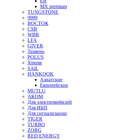
EB
MX premium
TUNGSTONE
9999
ВОСТОК
CSB
WBR
LFA
GIVER
Тюмень
POLUS
Xtreme
SAiL
HANKOOK
Азиатские
Европейские
MUTLU
АКОМ
Для электромобилей
Для ИБП
Для сигнализации
TIGER
TURBO
ZORG
RED ENERGY