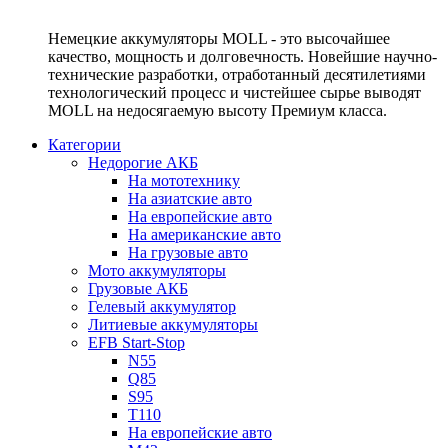
Немецкие аккумуляторы MOLL - это высочайшее
качество, мощность и долговечность. Новейшие научно-
технические разработки, отработанный десятилетиями
технологический процесс и чистейшее сырье выводят
MOLL на недосягаемую высоту Премиум класса.
Категории
Недорогие АКБ
На мототехнику
На азиатские авто
На европейские авто
На американские авто
На грузовые авто
Мото аккумуляторы
Грузовые АКБ
Гелевый аккумулятор
Литиевые аккумуляторы
EFB Start-Stop
N55
Q85
S95
T110
На европейские авто