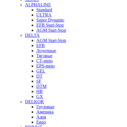
ALPHALINE
Standard
ULTRA
Super Dynamic
EFB Start-Stop
AGM Start-Stop
DELTA
AGM Start-Stop
EFB
Лодочные
Тяговые
СТ-moto
EPS-moto
GEL
DT
SF
DTM
HR
GX
DELKOR
Грузовые
Америка
Азия
Евро