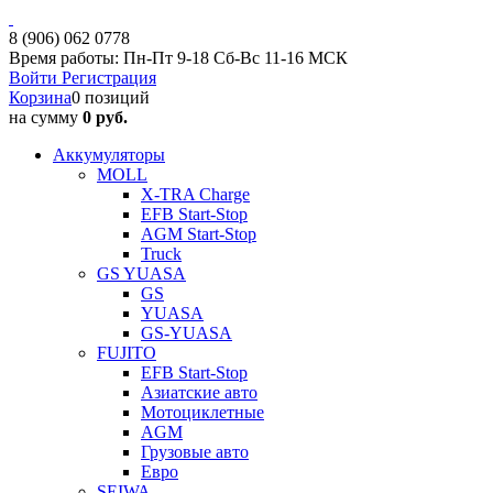
8 (906) 062 0778
Время работы: Пн-Пт 9-18 Сб-Вс 11-16 МСК
Войти
Регистрация
Корзина
0 позиций
на сумму
0 руб.
Аккумуляторы
MOLL
X-TRA Charge
EFB Start-Stop
AGM Start-Stop
Truck
GS YUASA
GS
YUASA
GS-YUASA
FUJITO
EFB Start-Stop
Азиатские авто
Мотоциклетные
AGM
Грузовые авто
Евро
SEIWA