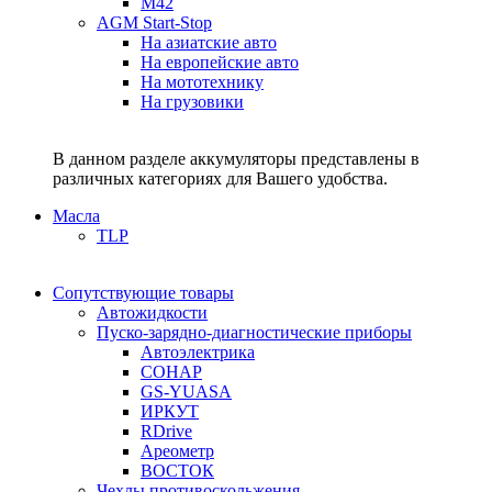
M42
AGM Start-Stop
На азиатские авто
На европейские авто
На мототехнику
На грузовики
В данном разделе аккумуляторы представлены в
различных категориях для Вашего удобства.
Масла
TLP
Сопутствующие товары
Автожидкости
Пуско-зарядно-диагностические приборы
Автоэлектрика
СОНАР
GS-YUASA
ИРКУТ
RDrive
Ареометр
ВОСТОК
Чехлы противоскольжения