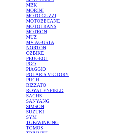
MBK
MORINI
MOTO GUZZI
MOTOBECANE
MOTOTRANS
MOTRON
MUZ
MV AGUSTA
NORTON
OZBIKE
PEUGEOT
PGO
PIAGGIO
POLARIS VICTORY
PUCH
RIZZATO
ROYAL ENFIELD
SACHS
SANYANG
SIMSON
SUZUKI
SYM
TGB/WINKING
TOMOS