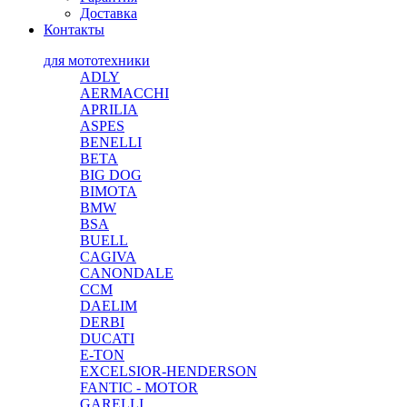
Доставка
Контакты
для мототехники
ADLY
AERMACCHI
APRILIA
ASPES
BENELLI
BETA
BIG DOG
BIMOTA
BMW
BSA
BUELL
CAGIVA
CANONDALE
CCM
DAELIM
DERBI
DUCATI
E-TON
EXCELSIOR-HENDERSON
FANTIC - MOTOR
GARELLI