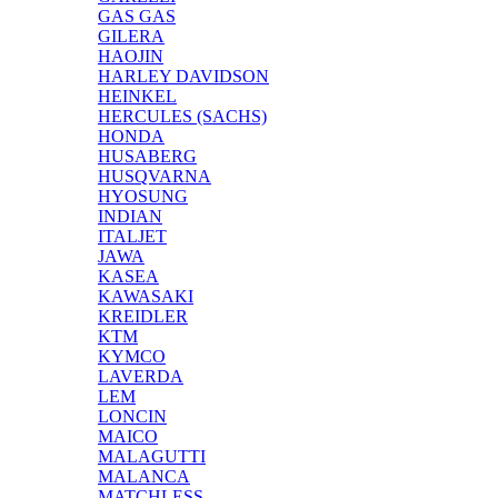
GAS GAS
GILERA
HAOJIN
HARLEY DAVIDSON
HEINKEL
HERCULES (SACHS)
HONDA
HUSABERG
HUSQVARNA
HYOSUNG
INDIAN
ITALJET
JAWA
KASEA
KAWASAKI
KREIDLER
KTM
KYMCO
LAVERDA
LEM
LONCIN
MAICO
MALAGUTTI
MALANCA
MATCHLESS