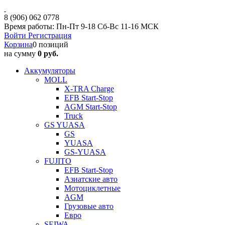
8 (906) 062 0778
Время работы: Пн-Пт 9-18 Сб-Вс 11-16 МСК
Войти
Регистрация
Корзина
0 позиций
на сумму
0 руб.
Аккумуляторы
MOLL
X-TRA Charge
EFB Start-Stop
AGM Start-Stop
Truck
GS YUASA
GS
YUASA
GS-YUASA
FUJITO
EFB Start-Stop
Азиатские авто
Мотоциклетные
AGM
Грузовые авто
Евро
SEIWA