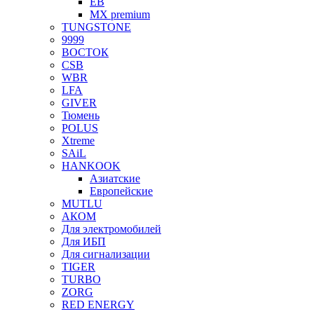
EB
MX premium
TUNGSTONE
9999
ВОСТОК
CSB
WBR
LFA
GIVER
Тюмень
POLUS
Xtreme
SAiL
HANKOOK
Азиатские
Европейские
MUTLU
АКОМ
Для электромобилей
Для ИБП
Для сигнализации
TIGER
TURBO
ZORG
RED ENERGY