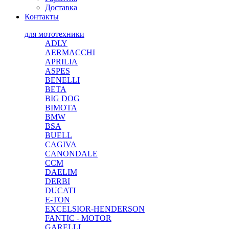
Доставка
Контакты
для мототехники
ADLY
AERMACCHI
APRILIA
ASPES
BENELLI
BETA
BIG DOG
BIMOTA
BMW
BSA
BUELL
CAGIVA
CANONDALE
CCM
DAELIM
DERBI
DUCATI
E-TON
EXCELSIOR-HENDERSON
FANTIC - MOTOR
GARELLI