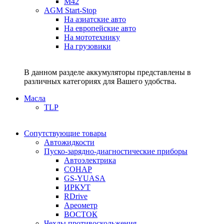
M42
AGM Start-Stop
На азиатские авто
На европейские авто
На мототехнику
На грузовики
В данном разделе аккумуляторы представлены в
различных категориях для Вашего удобства.
Масла
TLP
Сопутствующие товары
Автожидкости
Пуско-зарядно-диагностические приборы
Автоэлектрика
СОНАР
GS-YUASA
ИРКУТ
RDrive
Ареометр
ВОСТОК
Чехлы противоскольжения