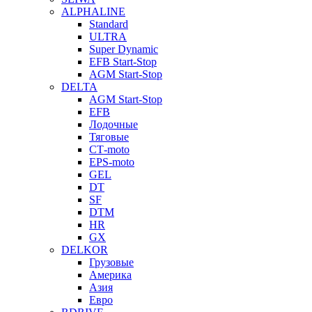
ALPHALINE
Standard
ULTRA
Super Dynamic
EFB Start-Stop
AGM Start-Stop
DELTA
AGM Start-Stop
EFB
Лодочные
Тяговые
СТ-moto
EPS-moto
GEL
DT
SF
DTM
HR
GX
DELKOR
Грузовые
Америка
Азия
Евро