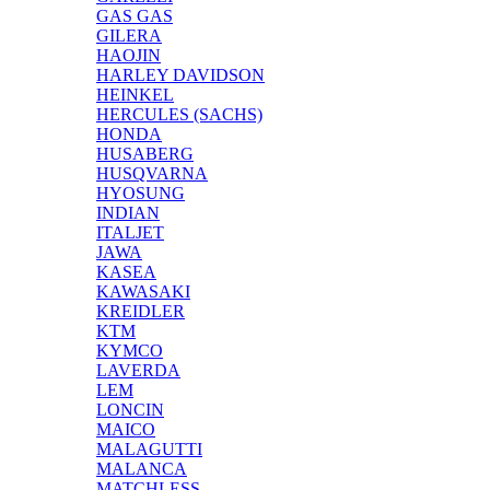
GAS GAS
GILERA
HAOJIN
HARLEY DAVIDSON
HEINKEL
HERCULES (SACHS)
HONDA
HUSABERG
HUSQVARNA
HYOSUNG
INDIAN
ITALJET
JAWA
KASEA
KAWASAKI
KREIDLER
KTM
KYMCO
LAVERDA
LEM
LONCIN
MAICO
MALAGUTTI
MALANCA
MATCHLESS