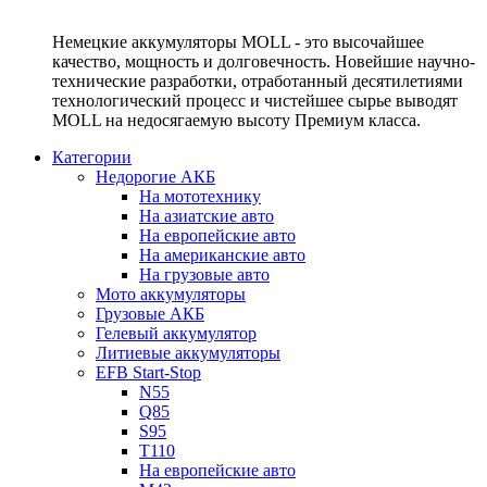
Немецкие аккумуляторы MOLL - это высочайшее
качество, мощность и долговечность. Новейшие научно-
технические разработки, отработанный десятилетиями
технологический процесс и чистейшее сырье выводят
MOLL на недосягаемую высоту Премиум класса.
Категории
Недорогие АКБ
На мототехнику
На азиатские авто
На европейские авто
На американские авто
На грузовые авто
Мото аккумуляторы
Грузовые АКБ
Гелевый аккумулятор
Литиевые аккумуляторы
EFB Start-Stop
N55
Q85
S95
T110
На европейские авто