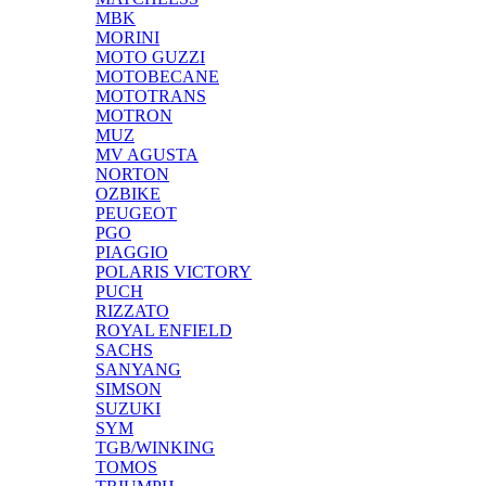
MBK
MORINI
MOTO GUZZI
MOTOBECANE
MOTOTRANS
MOTRON
MUZ
MV AGUSTA
NORTON
OZBIKE
PEUGEOT
PGO
PIAGGIO
POLARIS VICTORY
PUCH
RIZZATO
ROYAL ENFIELD
SACHS
SANYANG
SIMSON
SUZUKI
SYM
TGB/WINKING
TOMOS