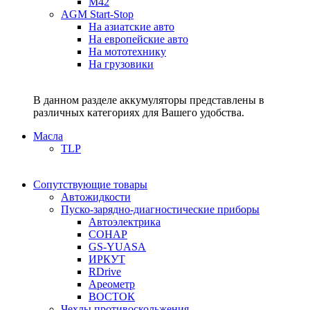
M42
AGM Start-Stop
На азиатские авто
На европейские авто
На мототехнику
На грузовики
В данном разделе аккумуляторы представлены в
различных категориях для Вашего удобства.
Масла
TLP
Сопутствующие товары
Автожидкости
Пуско-зарядно-диагностические приборы
Автоэлектрика
СОНАР
GS-YUASA
ИРКУТ
RDrive
Ареометр
ВОСТОК
Чехлы противоскольжения