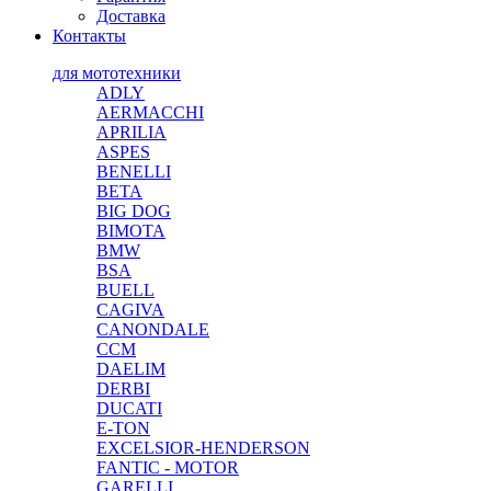
Доставка
Контакты
для мототехники
ADLY
AERMACCHI
APRILIA
ASPES
BENELLI
BETA
BIG DOG
BIMOTA
BMW
BSA
BUELL
CAGIVA
CANONDALE
CCM
DAELIM
DERBI
DUCATI
E-TON
EXCELSIOR-HENDERSON
FANTIC - MOTOR
GARELLI