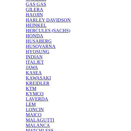
GAS GAS
GILERA
HAOJIN
HARLEY DAVIDSON
HEINKEL
HERCULES (SACHS)
HONDA
HUSABERG
HUSQVARNA
HYOSUNG
INDIAN
ITALJET
JAWA
KASEA
KAWASAKI
KREIDLER
KTM
KYMCO
LAVERDA
LEM
LONCIN
MAICO
MALAGUTTI
MALANCA
MATCHLESS