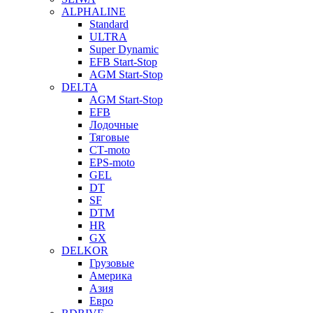
ALPHALINE
Standard
ULTRA
Super Dynamic
EFB Start-Stop
AGM Start-Stop
DELTA
AGM Start-Stop
EFB
Лодочные
Тяговые
СТ-moto
EPS-moto
GEL
DT
SF
DTM
HR
GX
DELKOR
Грузовые
Америка
Азия
Евро