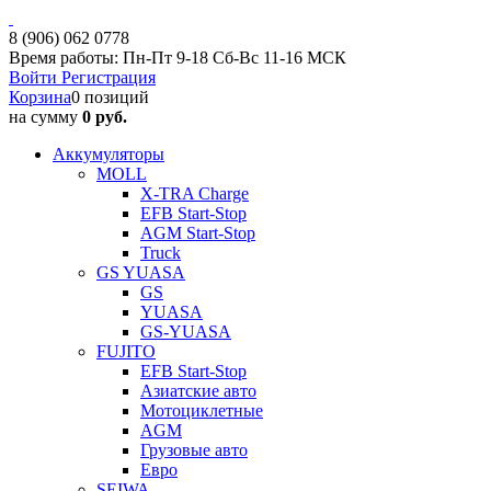
8 (906) 062 0778
Время работы: Пн-Пт 9-18 Сб-Вс 11-16 МСК
Войти
Регистрация
Корзина
0 позиций
на сумму
0 руб.
Аккумуляторы
MOLL
X-TRA Charge
EFB Start-Stop
AGM Start-Stop
Truck
GS YUASA
GS
YUASA
GS-YUASA
FUJITO
EFB Start-Stop
Азиатские авто
Мотоциклетные
AGM
Грузовые авто
Евро
SEIWA