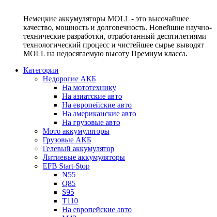
Немецкие аккумуляторы MOLL - это высочайшее
качество, мощность и долговечность. Новейшие научно-
технические разработки, отработанный десятилетиями
технологический процесс и чистейшее сырье выводят
MOLL на недосягаемую высоту Премиум класса.
Категории
Недорогие АКБ
На мототехнику
На азиатские авто
На европейские авто
На американские авто
На грузовые авто
Мото аккумуляторы
Грузовые АКБ
Гелевый аккумулятор
Литиевые аккумуляторы
EFB Start-Stop
N55
Q85
S95
T110
На европейские авто