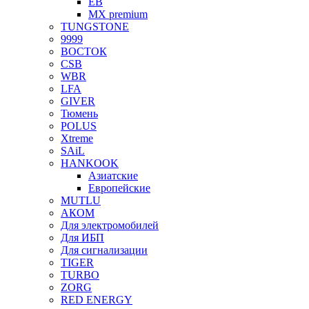
EB
MX premium
TUNGSTONE
9999
ВОСТОК
CSB
WBR
LFA
GIVER
Тюмень
POLUS
Xtreme
SAiL
HANKOOK
Азиатские
Европейские
MUTLU
АКОМ
Для электромобилей
Для ИБП
Для сигнализации
TIGER
TURBO
ZORG
RED ENERGY