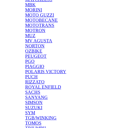
MBK
MORINI
MOTO GUZZI
MOTOBECANE
MOTOTRANS
MOTRON
MUZ
MV AGUSTA
NORTON
OZBIKE
PEUGEOT
PGO
PIAGGIO
POLARIS VICTORY
PUCH
RIZZATO
ROYAL ENFIELD
SACHS
SANYANG
SIMSON
SUZUKI
SYM
TGB/WINKING
TOMOS