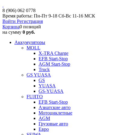
8 (906) 062 0778
Время работы: Пн-Пт 9-18 Сб-Вс 11-16 МСК
Войти
Регистрация
Корзина
0 позиций
на сумму
0 руб.
Аккумуляторы
MOLL
X-TRA Charge
EFB Start-Stop
AGM Start-Stop
Truck
GS YUASA
GS
YUASA
GS-YUASA
FUJITO
EFB Start-Stop
Азиатские авто
Мотоциклетные
AGM
Грузовые авто
Евро
SEIWA