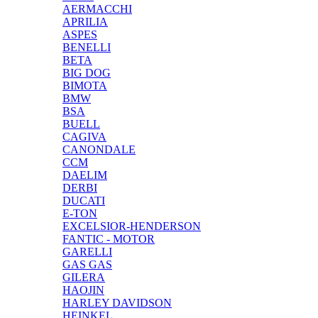
AERMACCHI
APRILIA
ASPES
BENELLI
BETA
BIG DOG
BIMOTA
BMW
BSA
BUELL
CAGIVA
CANONDALE
CCM
DAELIM
DERBI
DUCATI
E-TON
EXCELSIOR-HENDERSON
FANTIC - MOTOR
GARELLI
GAS GAS
GILERA
HAOJIN
HARLEY DAVIDSON
HEINKEL