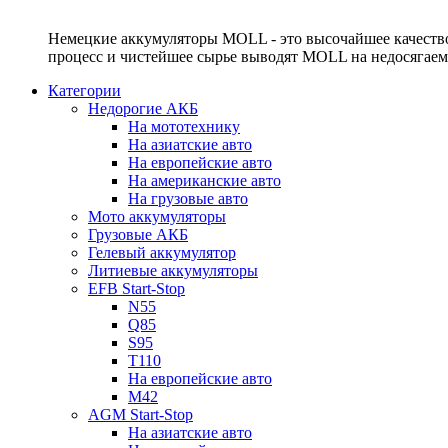
Немецкие аккумуляторы MOLL - это высочайшее качество
процесс и чистейшее сырье выводят MOLL на недосягае
Категории
Недорогие АКБ
На мототехнику
На азиатские авто
На европейские авто
На американские авто
На грузовые авто
Мото аккумуляторы
Грузовые АКБ
Гелевый аккумулятор
Литиевые аккумуляторы
EFB Start-Stop
N55
Q85
S95
T110
На европейские авто
M42
AGM Start-Stop
На азиатские авто