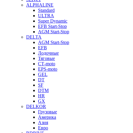
ALPHALINE
Standard
ULTRA
Super Dynamic
EFB Start-Stop
AGM Start-Stop
DELTA
AGM Start-Stop
EFB
Лодочные
Тяговые
СТ-moto
EPS-moto
GEL
DT
SF
DTM
HR
GX
DELKOR
Грузовые
Америка
Азия
Евро