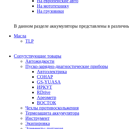
На европейские авто
На мототехнику
На грузовики
В данном разделе аккумуляторы представлены в различны
Масла
TLP
Сопутствующие товары
Автожидкости
Пуско-зарядно-диагностические приборы
Автоэлектрика
СОНАР
GS-YUASA
ИРКУТ
RDrive
Ареометр
ВОСТОК
Чехлы противоскольжения
Термозащита аккумулятора
Инструмент
Экипировка
Элементы питания