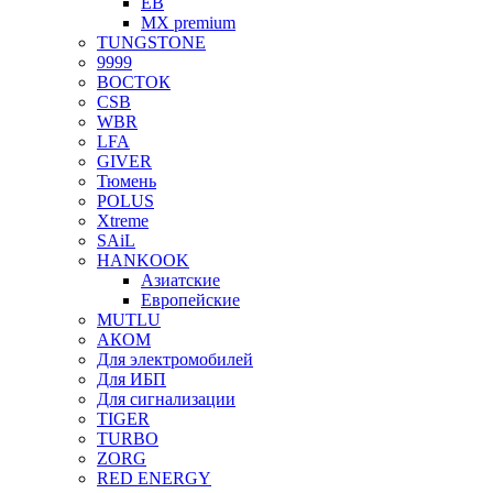
EB
MX premium
TUNGSTONE
9999
ВОСТОК
CSB
WBR
LFA
GIVER
Тюмень
POLUS
Xtreme
SAiL
HANKOOK
Азиатские
Европейские
MUTLU
АКОМ
Для электромобилей
Для ИБП
Для сигнализации
TIGER
TURBO
ZORG
RED ENERGY